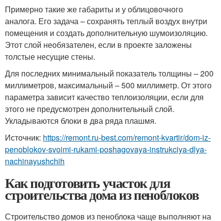
Примерно такие же габариты и у облицовочного
аналога. Его задача – сохранять теплый воздух внутри
помещения и создать дополнительную шумоизоляцию.
Этот слой необязателен, если в проекте заложены
толстые несущие стены.
Для последних минимальный показатель толщины – 200
миллиметров, максимальный – 500 миллиметр. От этого
параметра зависит качество теплоизоляции, если для
этого не предусмотрен дополнительный слой.
Укладываются блоки в два ряда плашмя.
Источник:
https://remont.ru-best.com/remont-kvartir/dom-iz-
penoblokov-svoimi-rukami-poshagovaya-instrukciya-dlya-
nachinayushchih
Как подготовить участок для
строительства дома из пеноблоков
Строительство домов из пеноблока чаще выполняют на