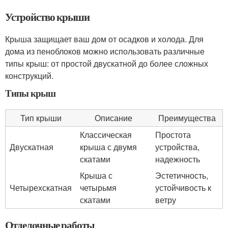
Устройство крыши
Крыша защищает ваш дом от осадков и холода. Для
дома из пеноблоков можно использовать различные
типы крыш: от простой двускатной до более сложных
конструкций.
Типы крыш
Тип крыши
Описание
Преимущества
Классическая
Простота
Двускатная
крыша с двумя
устройства,
скатами
надежность
Крыша с
Эстетичность,
Четырехскатная
четырьмя
устойчивость к
скатами
ветру
Отделочные работы