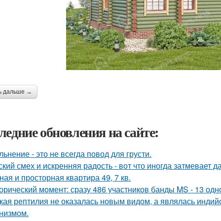
ь дальше →
ледние обновления на сайте:
льнение - это не всегда повод для грусти.
ский смех и искренняя радость - вот что иногда затмевает 
ная и просторная квартира 49, 7 кв.
орический момент: сразу 486 участников банды MS - 13 од
кая рептилия не оказалась новым видом, а являлась инди
низмом.