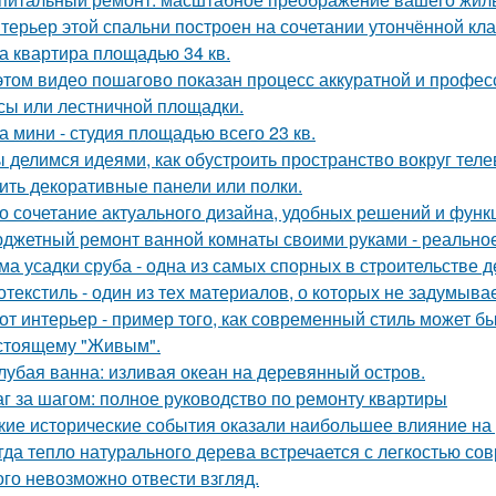
терьер этой спальни построен на сочетании утончённой кла
а квартира площадью 34 кв.
этом видео пошагово показан процесс аккуратной и профес
сы или лестничной площадки.
а мини - студия площадью всего 23 кв.
 делимся идеями, как обустроить пространство вокруг теле
ить декоративные панели или полки.
о сочетание актуального дизайна, удобных решений и функ
джетный ремонт ванной комнаты своими руками - реально
ма усадки сруба - одна из самых спорных в строительстве 
отекстиль - один из тех материалов, о которых не задумывае
от интерьер - пример того, как современный стиль может б
стоящему "Живым".
лубая ванна: изливая океан на деревянный остров.
г за шагом: полное руководство по ремонту квартиры
кие исторические события оказали наибольшее влияние на 
гда тепло натурального дерева встречается с легкостью со
ого невозможно отвести взгляд.