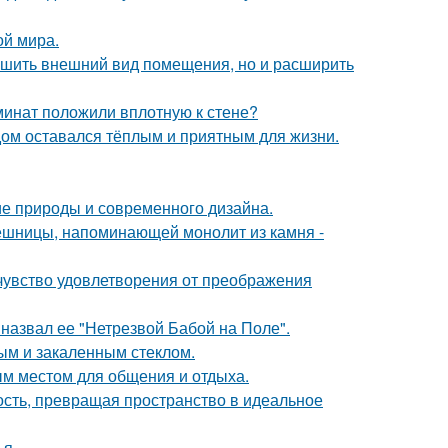
ой мира.
учшить внешний вид помещения, но и расширить
аминат положили вплотную к стене?
дом оставался тёплым и приятным для жизни.
ие природы и современного дизайна.
ешницы, напоминающей монолит из камня -
чувство удовлетворения от преображения
назвал ее "Нетрезвой Бабой на Поле".
ым и закаленным стеклом.
м местом для общения и отдыха.
ность, превращая пространство в идеальное
я.