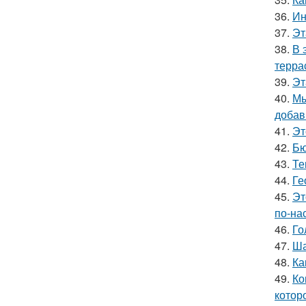
36.
Ин
37.
Эт
38.
В 
терра
39.
Эт
40.
Мы
добав
41.
Эт
42.
Бю
43.
Те
44.
Ге
45.
Эт
по-на
46.
Го
47.
Ша
48.
Ка
49.
Ко
котор