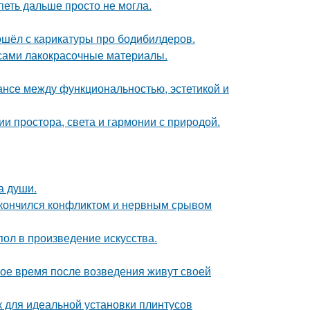
петь дальше просто не могла.
ошёл с карикатуры про бодибилдеров.
 сами лакокрасочные материалы.
ансе между функциональностью, эстетикой и
 простора, света и гармонии с природой.
а души.
закончился конфликтом и нервным срывом
ол в произведение искусства.
вое время после возведения живут своей
для идеальной установки плинтусов