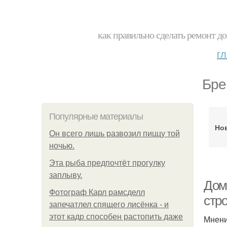
как правильно сделать ремонт до
г
Бре
Популярные материалы
Но
Он всего лишь развозил пиццу той
ночью.
Эта рыба предпочтёт прогулку
заплыву.
Дом
Фотограф Карл рамсделл
стр
запечатлел спящего лисёнка - и
этот кадр способен растопить даже
Мнени