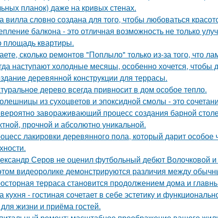
льных планок) даже на кривых стенах.
а вилла словно создана для того, чтобы любоваться красот
епление балкона - это отличная возможность не только ул
 площадь квартиры.
аете, сколько ремонтов "Поплыло" только из-за того, что л
гда наступают холодные месяцы, особенно хочется, чтобы 
здание деревянной конструкции для террасы.
туральное дерево всегда привносит в дом особое тепло.
олешницы из сухоцветов и эпоксидной смолы - это сочетан
вероятно завораживающий процесс создания барной стол
тной, прочной и абсолютно уникальной.
оцесс лакировки деревянного пола, который дарит особое 
хности.
ександр Серов не оценил футбольный дебют Волочковой и 
этом видеоролике демонстрируются различия между обычн
осторная терраса становится продолжением дома и главны
а кухня - гостиная сочетает в себе эстетику и функциональ
 для жизни и приёма гостей.
питальный ремонт: масштабное преображение вашего жиль