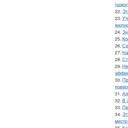
(цоко
22.
Эт
23.
Ут
жилую
24.
Зн
25.
Ко
26.
Со
27.
На
28.
Ст
29.
Не
эффек
30.
Пр
повер
31.
Ал
32.
В 
33.
Пр
34.
Эт
место
35.
Ка