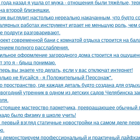
 года назад я ушла от мужа - отношения были тяжёлые, тер
на второй близняшки.
ик выглядит настолько нереально накачанным, что будто с
алярных работах инструмент играет не меньшую роль, чем
е подруги разговаривают.
оект современной бани с комнатой отдыха строится на бал
нием полного расслабления.
ильное оформление загородного дома строится на ощущении
т это я - бдыщ понимаю.
перь вы знаете что делать, если у вас отключат интернет!
олько не Кусайся - я Положительный Персонаж".
о пространство, где каждая деталь будто создана для отдых
вогодний утренник в одном из детских садов Челябинска 
еля.
стоящее мастерство паркетчика, превращающее обычный п
надо было физику в школе учить!
 первый взгляд статичные новостройки на самом деле пер
ю.
 демонстрируем профессиональный и практичный лайфхак 