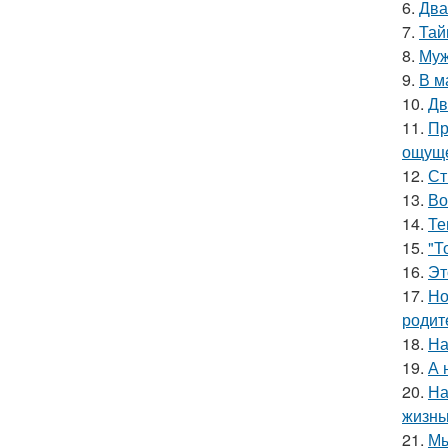
6.
Два
7.
Тай
8.
Муж
9.
В м
10.
Дв
11.
Пр
ощуще
12.
Ст
13.
Во
14.
Те
15.
"Т
16.
Эт
17.
Но
родит
18.
На
19.
А 
20.
На
жизнь
21.
Мы