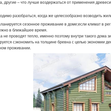
а, другие – что лучше воздержаться от применения древес
одимо разобраться, когда же целесообразно возводить жил
планируется сезонное проживание в доме;если климат в рег
ужно в ближайшее время.
а не проводят тепло, именно поэтому внутри такого дома з
руется сэкономить на толщине бревна с целью экономии ден
ном проживании.