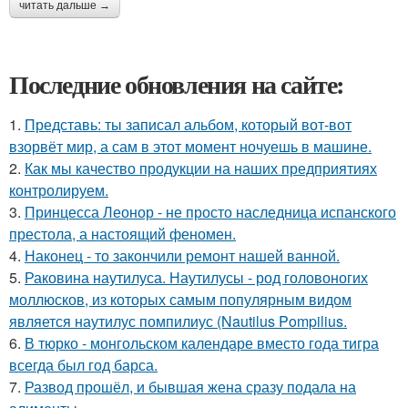
читать дальше →
Последние обновления на сайте:
1.
Представь: ты записал альбом, который вот-вот
взорвёт мир, а сам в этот момент ночуешь в машине.
2.
Как мы качество продукции на наших предприятиях
контролируем.
3.
Принцесса Леонор - не просто наследница испанского
престола, а настоящий феномен.
4.
Наконец - то закончили ремонт нашей ванной.
5.
Раковина наутилуса. Наутилусы - род головоногих
моллюсков, из которых самым популярным видом
является наутилус помпилиус (Nautilus Pompilius.
6.
В тюрко - монгольском календаре вместо года тигра
всегда был год барса.
7.
Развод прошёл, и бывшая жена сразу подала на