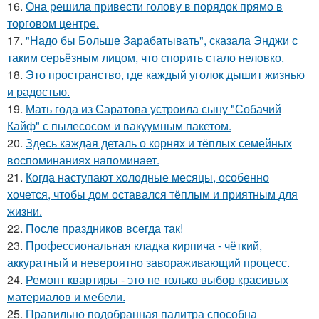
16.
Она решила привести голову в порядок прямо в
торговом центре.
17.
"Надо бы Больше Зарабатывать", сказала Энджи с
таким серьёзным лицом, что спорить стало неловко.
18.
Это пространство, где каждый уголок дышит жизнью
и радостью.
19.
Мать года из Саратова устроила сыну "Собачий
Кайф" с пылесосом и вакуумным пакетом.
20.
Здесь каждая деталь о корнях и тёплых семейных
воспоминаниях напоминает.
21.
Когда наступают холодные месяцы, особенно
хочется, чтобы дом оставался тёплым и приятным для
жизни.
22.
После праздников всегда так!
23.
Профессиональная кладка кирпича - чёткий,
аккуратный и невероятно завораживающий процесс.
24.
Ремонт квартиры - это не только выбор красивых
материалов и мебели.
25.
Правильно подобранная палитра способна