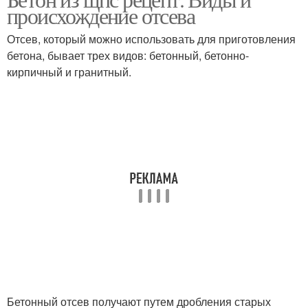
Бетон при высыхании
Щебень для бетона
происхождение отсева
Отсев, который можно использовать для приготовления
бетона, бывает трех видов: бетонный, бетонно-
кирпичный и гранитный.
Бетон по пропорциям
Щпсы с цементом
Бетонный отсев получают путем дробления старых