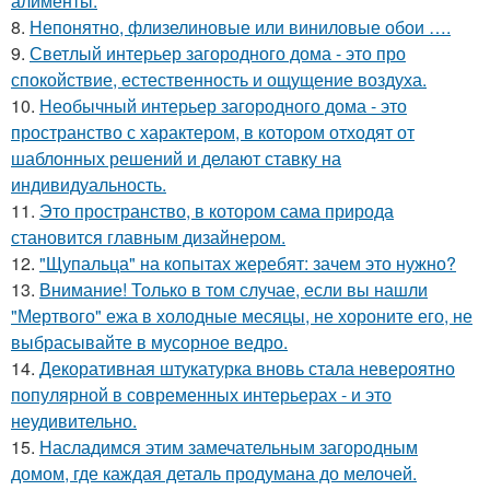
алименты.
8.
Непонятно, флизелиновые или виниловые обои ….
9.
Светлый интерьер загородного дома - это про
спокойствие, естественность и ощущение воздуха.
10.
Необычный интерьер загородного дома - это
пространство с характером, в котором отходят от
шаблонных решений и делают ставку на
индивидуальность.
11.
Это пространство, в котором сама природа
становится главным дизайнером.
12.
"Щупальца" на копытах жеребят: зачем это нужно?
13.
Внимание! Только в том случае, если вы нашли
"Мертвого" ежа в холодные месяцы, не хороните его, не
выбрасывайте в мусорное ведро.
14.
Декоративная штукатурка вновь стала невероятно
популярной в современных интерьерах - и это
неудивительно.
15.
Насладимся этим замечательным загородным
домом, где каждая деталь продумана до мелочей.