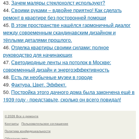
43.
Зачем маляры стеклохолст используют?
44.
Своими руками – вдвойне приятно! Как сделать
ремонт в квартире без посторонней помощи
45.
В этом пространстве нашёлся гармоничный диалог
между современным скандинавским дизайном и
тёплыми деталями прошлого.
46.
Отделка квартиры своими силами: полное
руководство для начинающих
47.
Светодиодные ленты на потолок в Москве:
современный дизайн и энергоэффективность
48.
Есть ли необычные музеи в городе
49.
Фактура. Цвет. Эффект.
50.
Постройка этого дачного дома была закончена ещё в
1939 году - представьте, сколько он всего повидал!
© 2026 Все о ремонте
Контакты
Пользовательское соглашение
Политика конфидециальности
Обратная связь