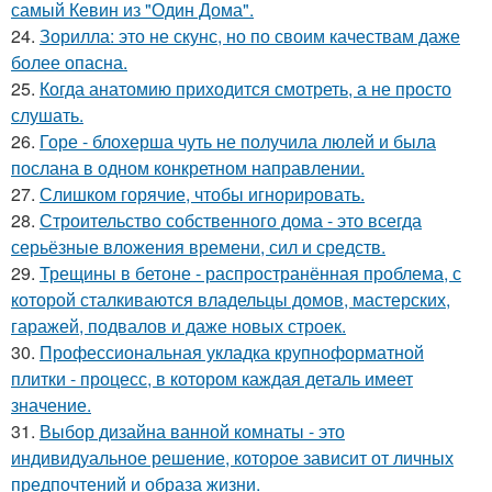
самый Кевин из "Один Дома".
24.
Зорилла: это не скунс, но по своим качествам даже
более опасна.
25.
Когда анатомию приходится смотреть, а не просто
слушать.
26.
Горе - блохерша чуть не получила люлей и была
послана в одном конкретном направлении.
27.
Слишком горячие, чтобы игнорировать.
28.
Строительство собственного дома - это всегда
серьёзные вложения времени, сил и средств.
29.
Трещины в бетоне - распространённая проблема, с
которой сталкиваются владельцы домов, мастерских,
гаражей, подвалов и даже новых строек.
30.
Профессиональная укладка крупноформатной
плитки - процесс, в котором каждая деталь имеет
значение.
31.
Выбор дизайна ванной комнаты - это
индивидуальное решение, которое зависит от личных
предпочтений и образа жизни.