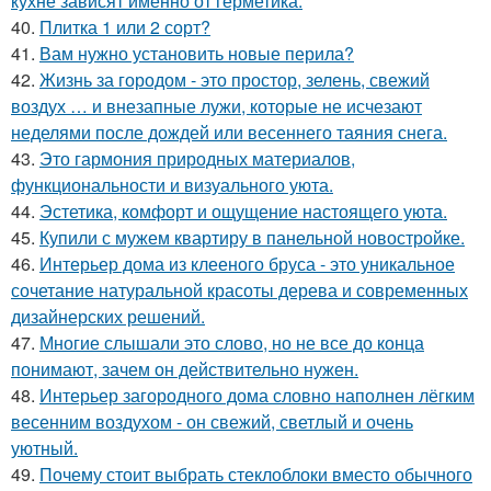
кухне зависят именно от герметика.
40.
Плитка 1 или 2 сорт?
41.
Вам нужно установить новые перила?
42.
Жизнь за городом - это простор, зелень, свежий
воздух … и внезапные лужи, которые не исчезают
неделями после дождей или весеннего таяния снега.
43.
Это гармония природных материалов,
функциональности и визуального уюта.
44.
Эстетика, комфорт и ощущение настоящего уюта.
45.
Купили с мужем квартиру в панельной новостройке.
46.
Интерьер дома из клееного бруса - это уникальное
сочетание натуральной красоты дерева и современных
дизайнерских решений.
47.
Многие слышали это слово, но не все до конца
понимают, зачем он действительно нужен.
48.
Интерьер загородного дома словно наполнен лёгким
весенним воздухом - он свежий, светлый и очень
уютный.
49.
Почему стоит выбрать стеклоблоки вместо обычного