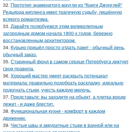
32.
Прототип знаменитого маугли из "Книги Джунглей"
Редьярда киплинга имел трагичную судьбу, лишённую
всякого романтизма.
33.
Давайте полюбуемся этим великолепным
загородным домом начала 1800-х годов, бережно
восстановленным архитектором.
34.
Курьер пришёл просто отдать пакет - обычный день,
обычный заказ.
35.
Старинный фонд в самом сердце Петербурга диктует
свои правила.
36.
Хороший мастер умеет раскрыть потенциал
материала: правильно подобрать раскладку, идеально
подогнать стыки, учесть каждую мелочь.
37.
Представьте: вы заходите на объект, а плитка вроде
лежит - и даже блестит.
38.
Функциональная кухня - комфорт в каждом
движении.
39.
Чистые швы и аккуратные стыки в ванной или на