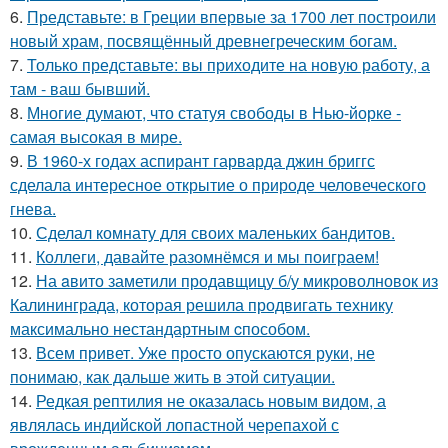
6.
Представьте: в Греции впервые за 1700 лет построили
новый храм, посвящённый древнегреческим богам.
7.
Только представьте: вы приходите на новую работу, а
там - ваш бывший.
8.
Многие думают, что статуя свободы в Нью-йорке -
самая высокая в мире.
9.
В 1960-х годах аспирант гарварда джин бриггс
сделала интересное открытие о природе человеческого
гнева.
10.
Сделал комнату для своих маленьких бандитов.
11.
Коллеги, давайте разомнёмся и мы поиграем!
12.
На aвито заметили продавщицу б/у микроволновок из
Калининграда, которая решила продвигать технику
максимально нестандартным cпособом.
13.
Всем привет. Уже просто опускаются руки, не
понимаю, как дальше жить в этой ситуации.
14.
Редкая рептилия не оказалась новым видом, а
являлась индийской лопастной черепахой с