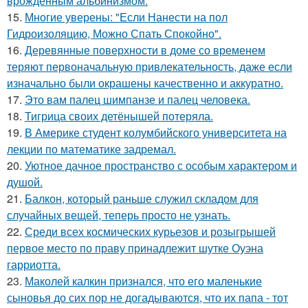
врожденным альбинизмом.
15.
Многие уверены: "Если Нанести на пол
Гидроизоляцию, Можно Спать Спокойно".
16.
Деревянные поверхности в доме со временем
теряют первоначальную привлекательность, даже если
изначально были окрашены качественно и аккуратно.
17.
Это вам палец шимпанзе и палец человека.
18.
Тигрица своих детёнышей потеряла.
19.
В Америке студент колумбийского университета на
лекции по математике задремал.
20.
Уютное дачное пространство с особым характером и
душой.
21.
Балкон, который раньше служил складом для
случайных вещей, теперь просто не узнать.
22.
Среди всех космических курьезов и розыгрышей
первое место по праву принадлежит шутке Оуэна
гарриотта.
23.
Маколей калкин признался, что его маленькие
сыновья до сих пор не догадываются, что их папа - тот