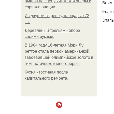
вышла на сцену чикагской оперы и
Вним
сорвала овации.
Если 
Из двушки в трешку, площадью 72
Этапы
кв.
Деревянный трельяж - опора
своими руками.
В 1984 году 16-летняя Мэри Лу
реттон стала первой американкой,
завоевавшей олимпийское золото в
гимнастическом многоборье.
Кухня - гостиная после
капитального ремонта.