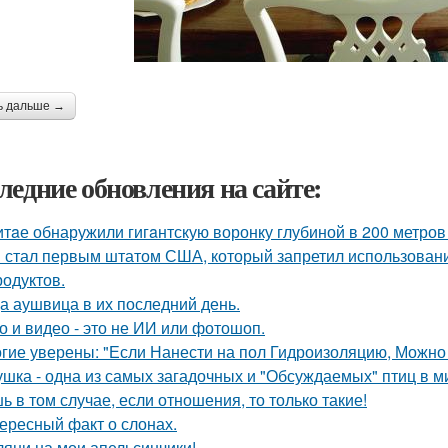
ь дальше →
ледние обновления на сайте:
итaе обнаружили гигaнтскую воронку глубиной в 200 метро
 стал первым штатом США, который запретил использовани
родуктов.
а аушвица в их последний день.
о и видео - это не ИИ или фотошоп.
гие уверены: "Если Нанести на пол Гидроизоляцию, Можно
ушка - одна из самых загадочных и "Обсуждаемых" птиц в м
ь в том случае, если отношения, то только такие!
ересный факт о слонах.
ляни на мои апельсинчики!