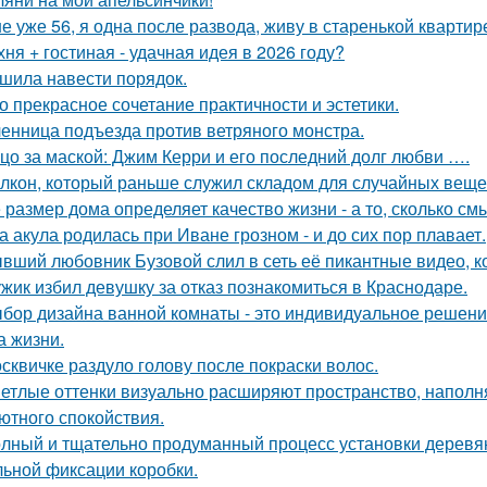
е уже 56, я одна после развода, живу в старенькой квартир
хня + гостиная - удачная идея в 2026 году?
шила навести порядок.
о прекрасное сочетание практичности и эстетики.
енница подъезда против ветряного монстра.
цо за маской: Джим Керри и его последний долг любви ….
лкон, который раньше служил складом для случайных вещей,
 размер дома определяет качество жизни - а то, сколько см
а акула родилась при Иване грозном - и до сих пор плавает.
вший любовник Бузовой слил в сеть её пикантные видео, к
жик избил девушку за отказ познакомиться в Краснодаре.
бор дизайна ванной комнаты - это индивидуальное решение
а жизни.
сквичке раздуло голову после покраски волос.
етлые оттенки визуально расширяют пространство, наполн
ютного спокойствия.
лный и тщательно продуманный процесс установки деревян
ьной фиксации коробки.