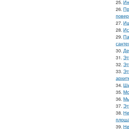
25.
Ин
26.
Пр
повер
27.
Ищ
28.
Ис
29.
Па
санте
30.
Де
31.
Эт
32.
Эт
33.
Эт
архит
34.
Ши
35.
Мо
36.
Мы
37.
Эт
38.
Не
площа
39.
Не