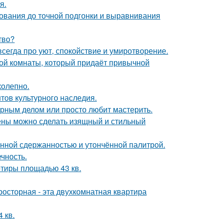
я.
нования до точной подгонки и выравнивания
тво?
сегда про уют, спокойствие и умиротворение.
ой комнаты, который придаёт привычной
колепно.
тов культурного наследия.
лярным делом или просто любит мастерить.
тены можно сделать изящный и стильный
нной сдержанностью и утончённой палитрой.
чность.
тиры площадью 43 кв.
осторная - эта двухкомнатная квартира
 кв.