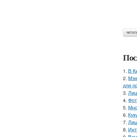
читат
Пос
1.
В К
2.
Мэн
для п
3.
Лиц
4.
Фот
5.
Мно
6.
Кук
7.
Лиш
8.
Инт
9.
Взг