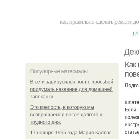
как правильно сделать ремонт до
г
Дек
Как 
Популярные материалы
пов
В сети завирусился пост с просьбой
Подго
придумать название для домашней
запеканки.
шпате
Это крепость, в которую мы
Если 
возвращаемся после долгого и
полез
трудного дня.
инстр
статье
17 ноября 1955 года Мария Каллас