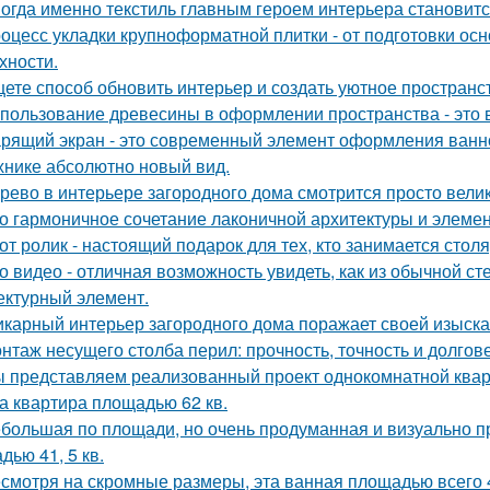
огда именно текстиль главным героем интерьера становитс
оцесс укладки крупноформатной плитки - от подготовки ос
хности.
ете способ обновить интерьер и создать уютное пространс
пользование древесины в оформлении пространства - это в
рящий экран - это современный элемент оформления ванн
хнике абсолютно новый вид.
рево в интерьере загородного дома смотрится просто вели
о гармоничное сочетание лаконичной архитектуры и элемен
от ролик - настоящий подарок для тех, кто занимается сто
о видео - отличная возможность увидеть, как из обычной с
ектурный элемент.
карный интерьер загородного дома поражает своей изыска
нтаж несущего столба перил: прочность, точность и долгове
 представляем реализованный проект однокомнатной квар
а квартира площадью 62 кв.
большая по площади, но очень продуманная и визуально пр
дью 41, 5 кв.
смотря на скромные размеры, эта ванная площадью всего 4