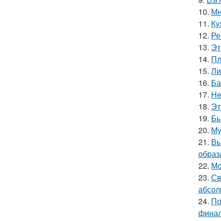
10.
Мн
11.
Ку
12.
Ре
13.
Эт
14.
Пл
15.
Ли
16.
Ба
17.
Не
18.
Эт
19.
Бы
20.
Му
21.
Вы
образ
22.
Мо
23.
Св
абсол
24.
По
финал