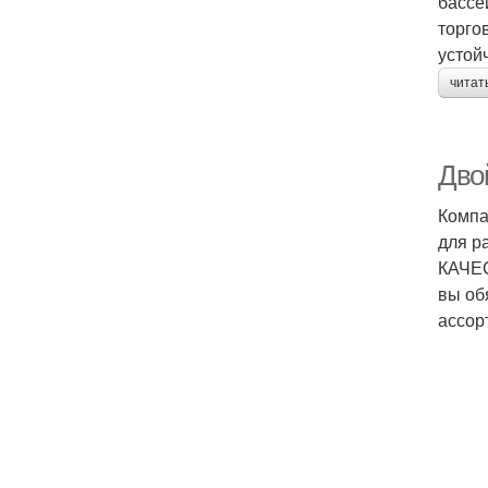
бассе
торго
устой
читат
Дво
Компа
для р
КАЧЕС
вы об
ассор