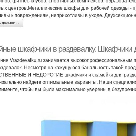
йнов, фитнес-клубов, спортивных комплексов, образователь
вых центров.Металлические шкафы для рабочей одежды - п
чивы к повреждениям, неприхотливы в уходе. Двухсекцион
ь дальше →
йные шкафчики в раздевалку. Шкафчики 
ния Vrazdevalku.ru занимается высокопрофессиональным 
аздевалок. Несмотря на кажущуюся банальность такой проду
ТВЕННЫЕ И НЕДОРОГИЕ шкафчики и скамейки для раздева
язательно найдете оптимальные варианты. Наши специали
тименте, чтобы вы были максимально уверены в безупречно