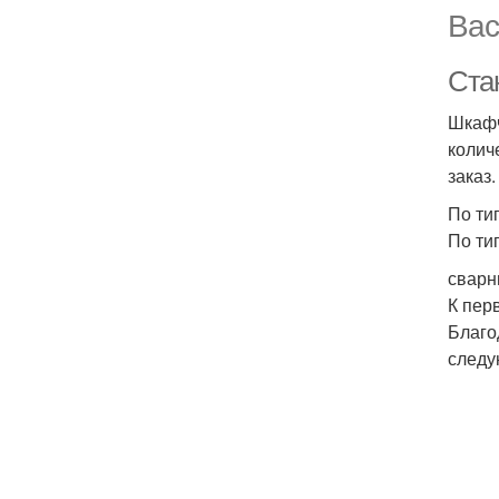
Вас
Ста
Шкафч
колич
заказ.
По ти
По ти
сварн
К пер
Благо
следу