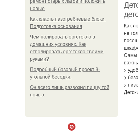
ремонт старых лагов и положить
Дет
новые
дет
Как класть пазогребневые блоки.
Как л
Подготовка основания
не то
Чем полировать оргстекло в
посещ
домашних условиях. Как
шкафч
отполировать оргстекло своими
Самый
руками?
важны
> удоб
Подробный базовый проект 8-
> без
угольной беседки.
> низ
Он всего лишь развозил пиццу той
Детск
ночью.