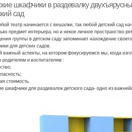
ские шкафчики в раздевалку двухъярусны
ский сад
юбой театр начинается с вешалки, так любой детский сад на
лько предмет интерьера, но и некое личное пространство ре
ения группы в детском саду запоминает нахождение своег
ики для детских садов.
 важный аспекты, на котором фокусируемся мы, когда изго
 родителям и воспитателям :
ство;
опасность;
кая стоимость.
ие шкафчики для раздевалок детского сада- одно из важне