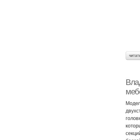
читат
Вла
меб
Модел
двухс
голов
котор
секци