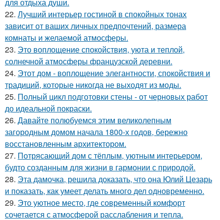
для отдыха души.
22.
Лучший интерьер гостиной в спокойных тонах
зависит от ваших личных предпочтений, размера
комнаты и желаемой атмосферы.
23.
Это воплощение спокойствия, уюта и теплой,
солнечной атмосферы французской деревни.
24.
Этот дом - воплощение элегантности, спокойствия и
традиций, которые никогда не выходят из моды.
25.
Полный цикл подготовки стены - от черновых работ
до идеальной покраски.
26.
Давайте полюбуемся этим великолепным
загородным домом начала 1800-х годов, бережно
восстановленным архитектором.
27.
Потрясающий дом с тёплым, уютным интерьером,
будто созданным для жизни в гармонии с природой.
28.
Эта дамочка, решила доказать, что она Юлий Цезарь
и показать, как умеет делать много дел одновременно.
29.
Это уютное место, где современный комфорт
сочетается с атмосферой расслабления и тепла.