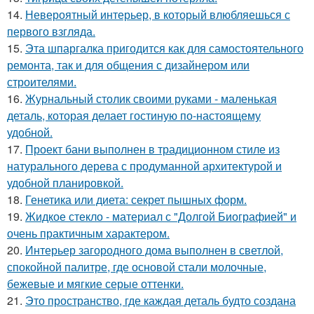
14.
Невероятный интерьер, в который влюбляешься с
первого взгляда.
15.
Эта шпаргалка пригодится как для самостоятельного
ремонта, так и для общения с дизайнером или
строителями.
16.
Журнальный столик своими руками - маленькая
деталь, которая делает гостиную по-настоящему
удобной.
17.
Проект бани выполнен в традиционном стиле из
натурального дерева с продуманной архитектурой и
удобной планировкой.
18.
Генетика или диета: секрет пышных форм.
19.
Жидкое стекло - материал с "Долгой Биографией" и
очень практичным характером.
20.
Интерьер загородного дома выполнен в светлой,
спокойной палитре, где основой стали молочные,
бежевые и мягкие серые оттенки.
21.
Это пространство, где каждая деталь будто создана