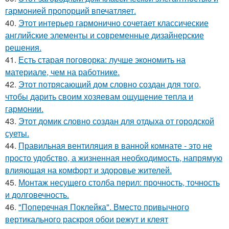
гармонией пропорций впечатляет.
40.
Этот интерьер гармонично сочетает классические
английские элементы и современные дизайнерские
решения.
41.
Есть старая поговорка: лучше экономить на
материале, чем на работнике.
42.
Этот потрясающий дом словно создан для того,
чтобы дарить своим хозяевам ощущение тепла и
гармонии.
43.
Этот домик словно создан для отдыха от городской
суеты.
44.
Правильная вентиляция в ванной комнате - это не
просто удобство, а жизненная необходимость, напрямую
влияющая на комфорт и здоровье жителей.
45.
Монтаж несущего столба перил: прочность, точность
и долговечность.
46.
"Поперечная Поклейка". Вместо привычного
вертикального раскроя обои режут и клеят