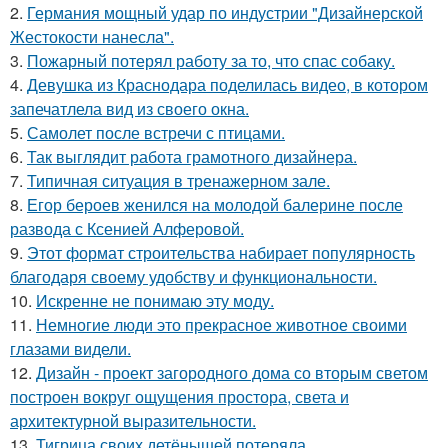
2.
Германия мощный удар по индустрии "Дизайнерской
Жестокости нанесла".
3.
Пожарный потерял работу за то, что спас собаку.
4.
Девушка из Краснодара поделилась видео, в котором
запечатлела вид из своего окна.
5.
Самолет после встречи с птицами.
6.
Так выглядит работа грамотного дизайнера.
7.
Типичная ситуация в тренажерном зале.
8.
Егор бероев женился на молодой балерине после
развода с Ксенией Алферовой.
9.
Этот формат строительства набирает популярность
благодаря своему удобству и функциональности.
10.
Искренне не понимаю эту моду.
11.
Немногие люди это прекрасное животное своими
глазами видели.
12.
Дизайн - проект загородного дома со вторым светом
построен вокруг ощущения простора, света и
архитектурной выразительности.
13.
Тигрица своих детёнышей потеряла.