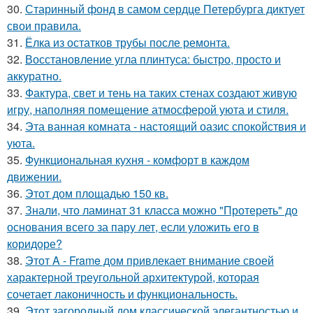
30.
Старинный фонд в самом сердце Петербурга диктует
свои правила.
31.
Ёлка из остатков трубы после ремонта.
32.
Восстановление угла плинтуса: быстро, просто и
аккуратно.
33.
Фактура, свет и тень на таких стенах создают живую
игру, наполняя помещение атмосферой уюта и стиля.
34.
Эта ванная комната - настоящий оазис спокойствия и
уюта.
35.
Функциональная кухня - комфорт в каждом
движении.
36.
Этот дом площадью 150 кв.
37.
Знали, что ламинат 31 класса можно "Протереть" до
основания всего за пару лет, если уложить его в
коридоре?
38.
Этот A - Frame дом привлекает внимание своей
характерной треугольной архитектурой, которая
сочетает лаконичность и функциональность.
39.
Этот загородный дом классической элегантностью и