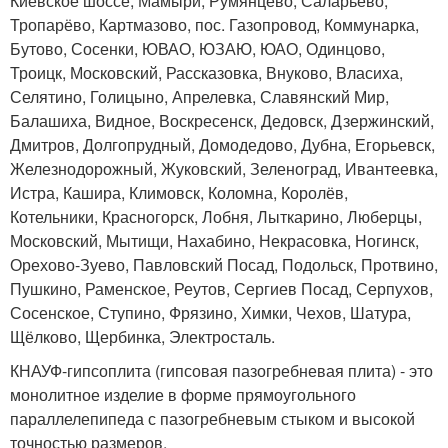
Киевское шоссе, Мамыри, Румянцево, Саларьево,
Тропарёво, Картмазово, пос. Газопровод, Коммунарка,
Бутово, Сосенки, ЮВАО, ЮЗАЮ, ЮАО, Одинцово,
Троицк, Московский, Рассказовка, Внуково, Власиха,
Селятино, Голицыно, Апрелевка, Славянский Мир,
Балашиха, Видное, Воскресенск, Дедовск, Дзержинский,
Дмитров, Долгопрудный, Домодедово, Дубна, Егорьевск,
Железнодорожный, Жуковский, Зеленоград, Ивантеевка,
Истра, Кашира, Климовск, Коломна, Королёв,
Котельники, Красногорск, Лобня, Лыткарино, Люберцы,
Московский, Мытищи, Нахабино, Некрасовка, Ногинск,
Орехово-Зуево, Павловский Посад, Подольск, Протвино,
Пушкино, Раменское, Реутов, Сергиев Посад, Серпухов,
Сосенское, Ступино, Фрязино, Химки, Чехов, Шатура,
Щёлково, Щербинка, Электросталь.
КНАУФ-гипсоплита (гипсовая пазогребневая плита) - это
монолитное изделие в форме прямоугольного
параллелепипеда с пазогребневым стыком и высокой
точностью размеров.