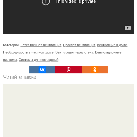
Категории:
Естественная вентиляция
,
Простая вентиляция
,
Вентиляция в доме
,
Необходимость в частном доме
,
Вентиляция через стену
,
Вентиляционные
системы
,
Системы для помещений
Читайте также
Избавляемся от грибка: просто и эффективно.