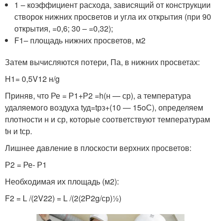
1 – коэффициент расхода, зависящий от конструкции
створок нижних просветов и угла их открытия (при 90
открытия, =0,6; 30 – =0,32);
F1– площадь нижних просветов, м2
Затем вычисляются потери, Па, в нижних просветах:
H1= 0,5V12 н/g
Приняв, что Ре = Р1+Р2 =h(н — ср), а температура
удаляемого воздуха tуд=tрз+(10 — 15oС), определяем
плотности н и ср, которые соответствуют температурам
tн и tср.
Лишнее давление в плоскости верхних просветов:
Р2 = Ре- Р1
Необходимая их площадь (м2):
F2 = L /(2V22) = L /(2(2Р2g/ср)1⁄2)