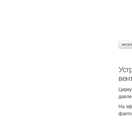
читат
Уст
вен
Цирку
давле
На эф
факто