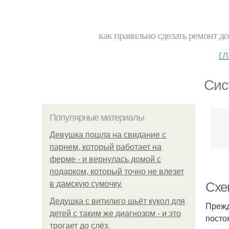
как правильно сделать ремонт до
г
Сис
Популярные материалы
Девушка пошла на свидание с
парнем, который работает на
ферме - и вернулась домой с
подарком, который точно не влезет
в дамскую сумочку.
Схе
Дедушка с витилиго шьёт кукол для
Прежд
детей с таким же диагнозом - и это
посто
трогает до слёз.