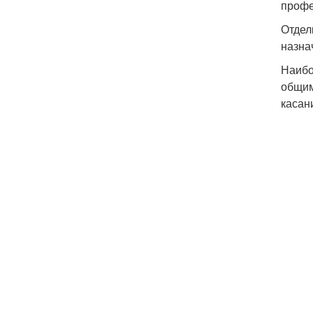
профе
Отдел
назна
Наибо
общим
касани