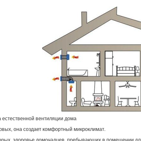
 естественной вентиляции дома
рвых, она создает комфортный микроклимат.
орых, здоровье домочадцев, пребывающих в помещении дл