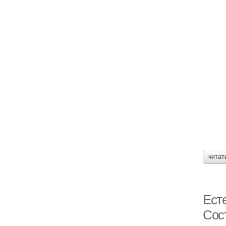
читат
Ест
Сос