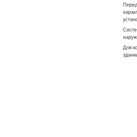
Перед
харак
устан
Систе
наруж
Для к
здани