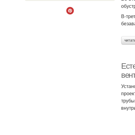
обуст
В-тре
безав
читат
Ест
вен
Устан
проек
трубы
внутр