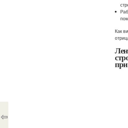
стр
Раб
пом
Как в
отриц
Лен
стр
при
⇦