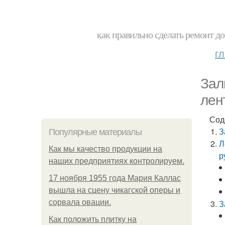
как правильно сделать ремонт до
г
Зал
лен
Сод
З
Популярные материалы
Л
Как мы качество продукции на
р
наших предприятиях контролируем.
17 ноября 1955 года Мария Каллас
вышла на сцену чикагской оперы и
сорвала овации.
З
Как положить плитку на