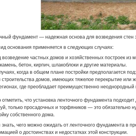
чный фундамент — надежная основа для возведения стен 
вид основания применяется в следующих случаях:
 возведение частных домов и хозяйственных построек из м
 камень, бетон, кирпич, шлакоблоки и другие материалы.
лучаях, когда в общем плане постройки предполагается по
 строительства домов, имеющих тяжелое перекрытие или ж
егионах, где преобладает преимущественно неоднородный 
 отметить, что установка ленточного фундамента подходит 
уй, только просадочных и торфяников — это обязательно н
ойку собственного дома.
 знать, чего можно ожидать от ленточного фундамента в пр
мацией о достоинствах и недостатках этой конструкции.