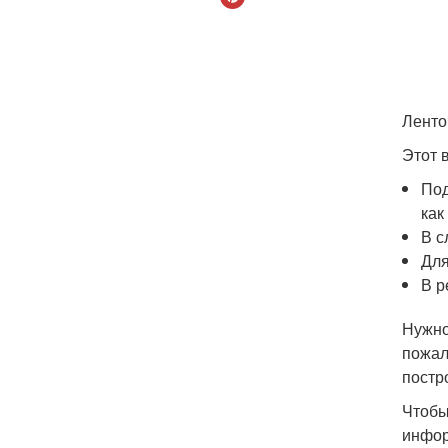
Ленто
Этот 
Под
как
В с
Для
В р
Нужно
пожал
постр
Чтобы
инфор