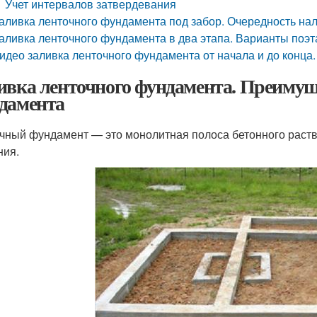
Учет интервалов затвердевания
аливка ленточного фундамента под забор. Очередность на
аливка ленточного фундамента в два этапа. Варианты поэ
идео заливка ленточного фундамента от начала и до конца.
ивка ленточного фундамента. Преимуще
дамента
чный фундамент — это монолитная полоса бетонного раство
ния.