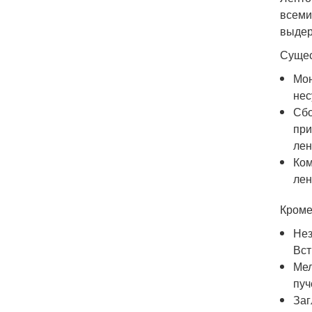
всеми
выдер
Сущес
Мон
нес
Сбо
при
лен
Ком
лен
Кроме
Нез
Вст
Мел
пуч
Заг