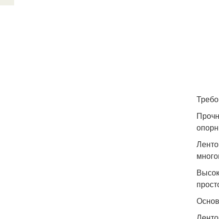
Требо
Прочн
опорн
Ленто
много
Высок
прост
Основ
Ленто