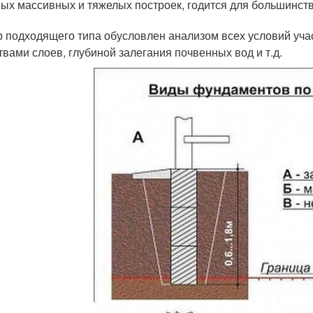
ых массивных и тяжелых построек, годится для большинства
 подходящего типа обусловлен анализом всех условий учас
твами слоев, глубиной залегания почвенных вод и т.д.