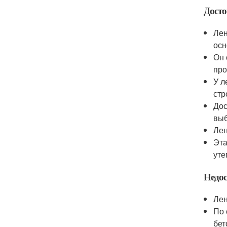
Досто
Лен
осн
Он 
про
У л
стр
Дос
выб
Лен
Эта
уте
Недос
Лен
По 
бет