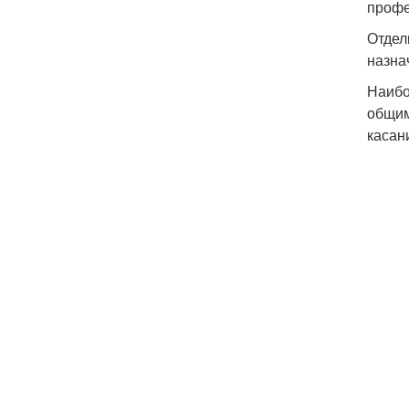
профе
Отдел
назна
Наибо
общим
касани