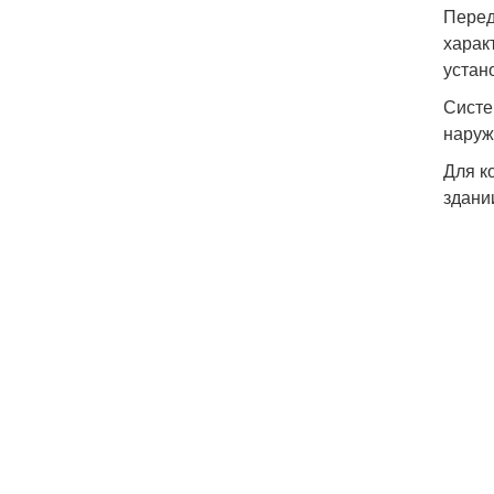
Перед
харак
устан
Систе
наруж
Для к
здани