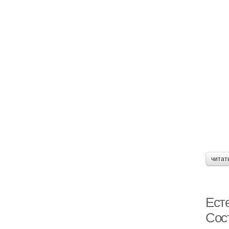
читат
Ест
Сос