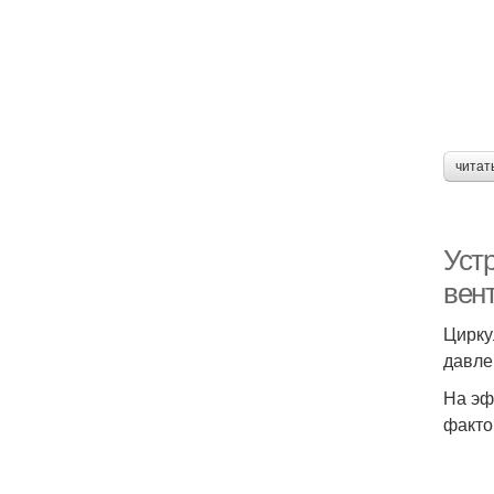
читат
Уст
вен
Цирку
давле
На эф
факто