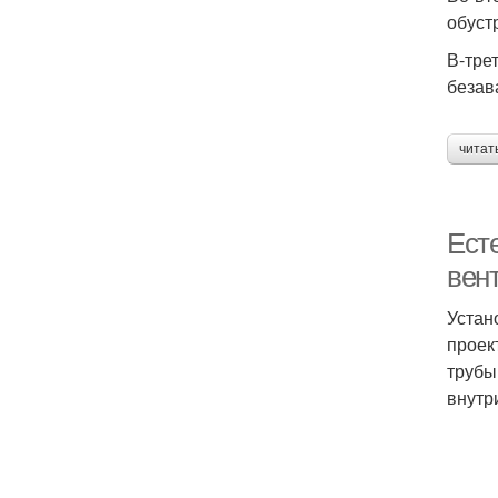
обуст
В-тре
безав
читат
Ест
вен
Устан
проек
трубы
внутр