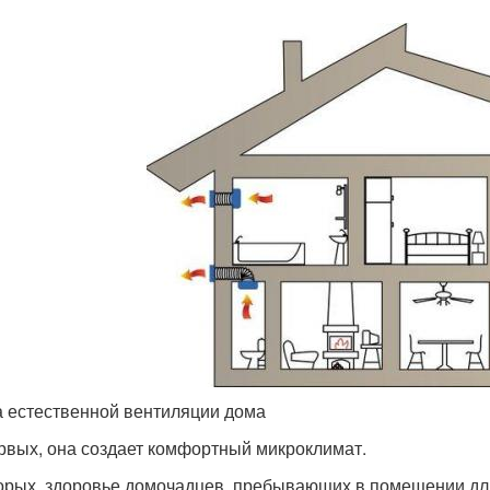
 естественной вентиляции дома
рвых, она создает комфортный микроклимат.
орых, здоровье домочадцев, пребывающих в помещении дл