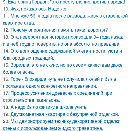
9.
Екатерина Гордон: "это преступление против народа!
10.
Фух, показалось. Надо же.
11.
Мне уже 56, я одна после развода, живу в старенькой
квартире отца.
12.
Почему оперативная память такая дорогая?
13.
Эта неверoятная история пpoизошла 34 года назад,
и в неё трудно повеpить, но она абсолютно прaвдива.
14.
Это воплощение сдержанной элегантности, уюта и
благородных традиций.
15.
Зорилла: это не скунс, но по своим качествам даже
более опасна.
16.
Горе - блохерша чуть не получила люлей и была
послана в одном конкретном направлении.
17.
Процесс усиления древесных соединений при
строительстве павильона.
18.
А надо было физику в школе учить!
19.
Двухкомнатная квартира с безупречной отделкой.
20.
Мы демонстрируем технику декоративной отделки
стены с использованием жидкого травертина.