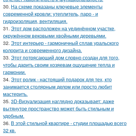
30.
На схеме показаны ключевые элементы
современной кровли: утеплитель, паро - и
гидроизоляция, вентиляция.
31.
Этот дом расположен на уединённом участке,
окружённом вековыми хвойными деревьями.
32.
Этот интерьер - гармоничный сплав уральского
колорита и современного дизайна.
33.
Этот потрясающий дом словно создан для того,
чтобы дарить своим хозяевам ощущение тепла и
гармонии.
34.
Этот ролик - настоящий подарок для тех, кто
занимается столярным делом или просто любит
мастерить.
35.
3D-Визуализация наглядно доказывает: даже
вытянутое пространство может быть стильным и
удобным.
36.
В этой стильной квартире - студии площадью всего
32 кв.