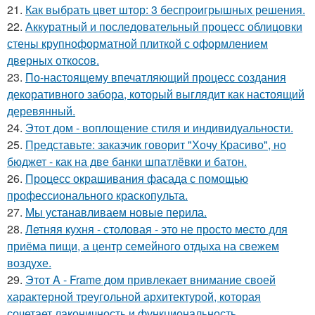
21.
Как выбрать цвет штор: 3 беспроигрышных решения.
22.
Аккуратный и последовательный процесс облицовки
стены крупноформатной плиткой с оформлением
дверных откосов.
23.
По-настоящему впечатляющий процесс создания
декоративного забора, который выглядит как настоящий
деревянный.
24.
Этот дом - воплощение стиля и индивидуальности.
25.
Представьте: заказчик говорит "Хочу Красиво", но
бюджет - как на две банки шпатлёвки и батон.
26.
Процесс окрашивания фасада с помощью
профессионального краскопульта.
27.
Мы устанавливаем новые перила.
28.
Летняя кухня - столовая - это не просто место для
приёма пищи, а центр семейного отдыха на свежем
воздухе.
29.
Этот A - Frame дом привлекает внимание своей
характерной треугольной архитектурой, которая
сочетает лаконичность и функциональность.