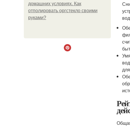
Сни
домашних условиях. Как
уст
отполировать оргстекло своими
вод
руками?
Обе
фил
счи
быт
Умя
вод
для
Обе
обр
ист
Рей
дей
Общая