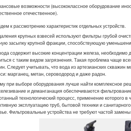
ансовые возможности (высококлассное оборудование инос
ественное отечественное).
дем к рассмотрению характеристик отдельных устройств.
даления крупных взвесей используют фильтры грубой очист
ную засыпку крупной фракции, способствующую уменьшени
вода содержит высокие концентрации железа, необходимо д
иться с таким видом загрязнения. Такая проблема чаще все
ин. Следует учитывать, что вода из артезианских скважин 
си: марганец, метан, сероводород и даже радон.
му при выборе оборудования лучше найти комплексное реш
елезивание и деманганация обеспечиваются фильтрование
отанный технологический процесс, применение которого в 
тивную эксплуатацию труб, бытовой техники и санитарного 
вье. Фильтровальные устройства не требуют частой замены