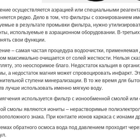
ение осуществляется аэрацией или специальными реагент
няется редко. Дело в том, что фильтры с озонированием име
уемые в результате промывки фильтра, нужно утилизирова
нты, используемые в аэрационном оборудовании. В-третьих
нять свои функции.
ение – самая частая процедура водоочистки, применяемая д
том максимально очищается от солей жесткости. Нельзя ска
лляту, это неоспоримое благо. Недостаток кальция в орган
мы, а недостаток магния может спровоцировать инфаркт. Э
нительной ступени минерализации. В то же время для быт
тв лучше использовать именно мягкую воду.
мягчения используется фильтр с ионообменной смолой или 
ой смолы являются иониты – нерастворимые полиэлектрол
воположного знака. При контакте ионов каркаса с ионами д
темах обратного осмоса вода под давлением проходит чер
ул.