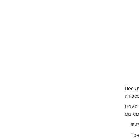
Весь 
и нас
Номен
матем
Физ
Тре