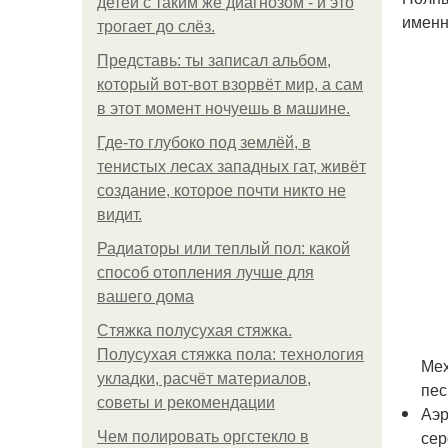
детей с таким же диагнозом - и это
именн
трогает до слёз.
Представь: ты записал альбом,
который вот-вот взорвёт мир, а сам
в этот момент ночуешь в машине.
Где-то глубоко под землёй, в
тенистых лесах западных гат, живёт
создание, которое почти никто не
видит.
Радиаторы или теплый пол: какой
способ отопления лучше для
вашего дома
Стяжка полусухая стяжка.
Полусухая стяжка пола: технология
Мех
укладки, расчёт материалов,
пес
советы и рекомендации
Аэр
сер
Чем полировать оргстекло в