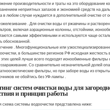
жение производительности и траты на это оборудование 
ранением неприятных запахов и экономией средств на да
а в любом случае нуждается в дополнительной очистке от о
зжелезивание . Для очистки воды от ржавчины и растворен
ьтров, включая аэрационные колонны, отстойники, ионоо
таются самыми эффективными и используются чаще остальн
ь обоснованной.
гчение . Многофункциональные или узкоспециализированн
оочистки, в большинстве регионов РФ исходная жесткость 
 этих целей лучше всего подходят ионообменные фильтры 
ззараживание. Со сравнительно незначительной долей опа
атноосмотические фильтры, но при заборе воды из открыт
очников не обойтись без УФ-лампы .
тинг систем очистки воды для загородн
ствия и принцип работы
 схема системы водоочистки представлена ниже: