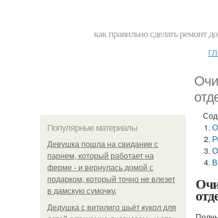
как правильно сделать ремонт до
г
Очи
отд
Сод
О
Популярные материалы
Р
Девушка пошла на свидание с
О
парнем, который работает на
В
ферме - и вернулась домой с
Очи
подарком, который точно не влезет
отд
в дамскую сумочку.
Дедушка с витилиго шьёт кукол для
Полны