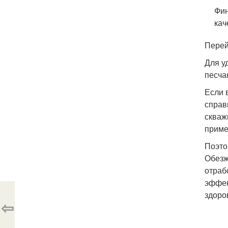
Фин
кач
Перей
Для у
песча
Если 
справ
скваж
приме
Поэто
Обезж
отраб
эффек
здоро
⇦