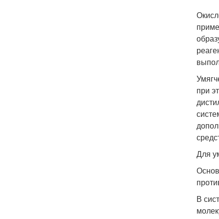
Окисл
приме
образ
реаге
выпол
Умягч
при э
дисти
систе
допол
средс
Для у
Основ
проти
В сис
молек