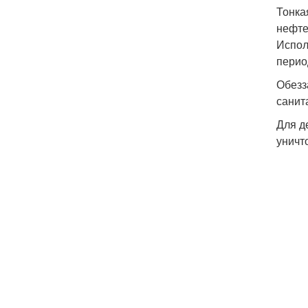
Тонка
нефте
Испол
перио
Обезз
санит
Для д
уничт