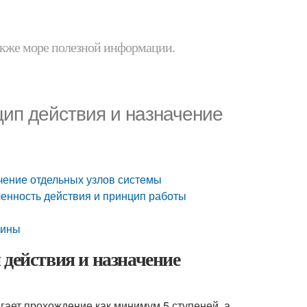
 также море полезной информации.
цип действия и назначение
чение отдельных узлов системы
ленность действия и принцип работы
жины
 действия и назначение
гает прохождение как минимум 5 ступеней, а