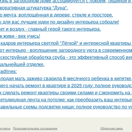
знь в загородном доме ассоциируется с покоем, тишиной и
коративная штукатурка "Дуна".
о мечта, воплощённая в дереве, стекле и просторе.
 для вас лучшие идеи по дизайну интерьера собрали!
ет и воздух - главный герой такого интерьера.
к живи - век учись!
 кадров интерьера светлой "Лёгкой" и интересной квартиры
от интерьер - воплощение загородного уюта в современном
скоструйная обработка сруба - это эффективный способ ве
 дальнейшей отделке.
adlines:
лодая мать заживо сварила 8-месячного ребенка в кипятке,
чего начать ремонт в квартире в 2025 году: полное руково
к сделать ремонт квартиры своими силами и сэкономить на
етодиодная лента на потолке: как преобразить ваш интерь
авильные схемы подсветки ниши: полное руководство по у
онтакты
Пользовательское соглашение
Обратная связь