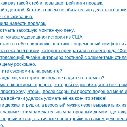
 как раз такой стеб и повышает рейтинги продаж.
айн детской. Кстати, совсем не обязательно делать всё ярк
ч к выживанию.
ила навести порядок.
 отмыть засохшую монтажную пену.
лет ужаса: чудовищная история из США.
етает в себе природную эстетику, современный комфорт и 
та сека был рабом, которого превратили в своего рода "Фа
трясающий дизайн интерьера гостиной с элементами стиля а
ящему роскошно.
тите сэкономить на ремонте?
авда ли, что стриж никогда не садится на землю?
монт квартиры - процесс, который редко обходится без гром
 просто хочу, чтобы, после ссоры ты просто подошёл меня и
гда всё-таки удалось уломать её на кое-что этакое!
ти держат игрушки, а взрослый мужик лезет вырывать их из р
сладимся этим замечательным загородным домом, где кажд
 первый взгляд статичные новостройки на самом деле пер
ю.