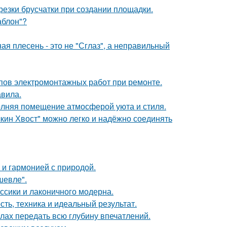
езки брусчатки при создании площадки.
аблон"?
ая плесень - это не "Сглаз", а неправильный
апов электромонтажных работ при ремонте.
авила.
аполняя помещение атмосферой уюта и стиля.
кин Хвост" можно легко и надёжно соединять
 и гармонией с природой.
шевле".
ссики и лаконичного модерна.
ть, техника и идеальный результат.
силах передать всю глубину впечатлений.