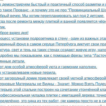
 демонстрируем быстрый и практичный способ разметки и р
о такое Прованс - и почему это не про "Провинциальный Ш
брый вечер. Мы хотим перепланировать зал под 2 детские.
гда после ремонта между плиткой и ванной появляется чёрн
тик.
брое видео дня!
оцесс установки подрозетника в стену - один из важных эт
аринный фонд в самом сердце Петербурга диктует свои пр
ктура, свет и тень на таких стенах создают живую игру, н
дробно мы показываем, как с помощью фрезы типа "Ласточ
янные детали.
от дом особой атмосферой уюта и гармонии наполнен.
 устанавливаем новые перила.
от загородный домик привлекает своей уютной атмосферой
ерновые Материалы не Видны - Значит, Можно Взять Поде
терьер этой спальни построен на сочетании утончённой кла
офессиональная укладка плитки с имитацией дерева: точнос
ределённо, это одна из тех работ, где камера просто не в 