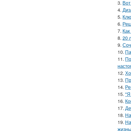
3.
Вот
4.
Диз
5.
Клю
6.
Реш
7.
Как
8.
20 
9.
Соч
10.
Па
11.
По
насто
12.
Хо
13.
Пр
14.
Ре
15.
"Я
16.
Ко
17.
Де
18.
На
19.
На
жизнь