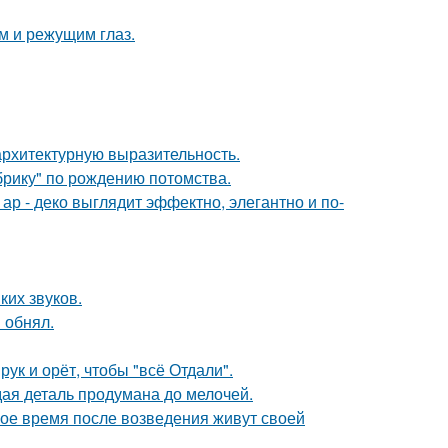
им и режущим глаз.
архитектурную выразительность.
брику" по рождению потомства.
р - деко выглядит эффектно, элегантно и по-
ких звуков.
 обнял.
ук и орёт, чтобы "всё Отдали".
ая деталь продумана до мелочей.
вое время после возведения живут своей