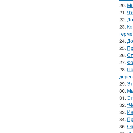
20.
Мы
21.
Чт
22.
До
23.
Ко
герме
24.
До
25.
Пр
26.
Ст
27.
Фа
28.
По
дерев
29.
Эт
30.
Мы
31.
Эт
32.
"Ч
33.
Ин
34.
Пр
35.
Оп