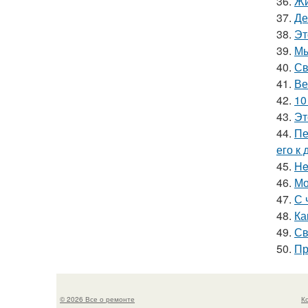
36.
Жи
37.
Де
38.
Эт
39.
Мы
40.
Св
41.
Ве
42.
10
43.
Эт
44.
Пе
его к
45.
He
46.
Мо
47.
С 
48.
Ка
49.
Св
50.
Пр
© 2026 Все о ремонте
К