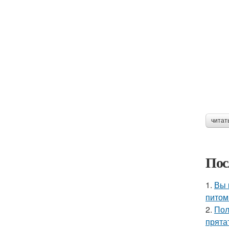
читат
Пос
1.
Вы 
питом
2.
Пол
прята