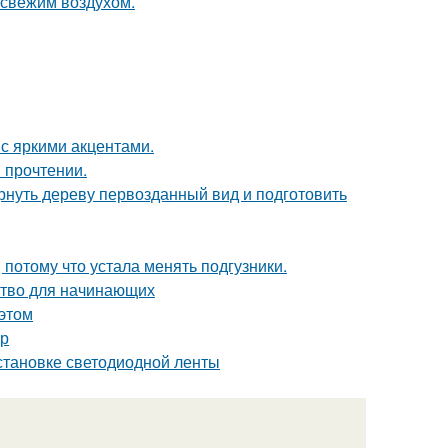
 свежим воздухом.
 с яркими акцентами.
 прочтении.
рнуть дереву первозданный вид и подготовить
 потому что устала менять подгузники.
дство для начинающих
 этом
ер
становке светодиодной ленты