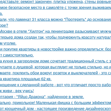
едставьте: ремонт закончен, плитка уложена, стены ровные
мое безопасное место в самолёте с точки зрения выживаем
а.
али, что ламинат 31 класса можно "Протереть" до основания 
оре?
Москве в отеле "Хилтон" на ленинградке разыскивают мужч
терьер дома создан так, чтобы подчеркнуть красоту натур
м уголке.
и покупке квартиры в новостройке важно определиться: бра
т самостоятельно.
а кухня в загородном доме сочетает традиционный стиль с
чтаете о душевой, которая выглядит не только стильно, но 
маете, поклеить обои вокруг розеток и выключателей - это 
а квартира площадью 62 кв.
ношение к сделанной работе - вот что отличает просто рабо
к живи - век учись!
птария - "Яйцо Дракона", найденное в земле.
ально, прикольное! Маленькая фишка с большим эффектом
от крошечный дом - настоящее произведение дизайнерского