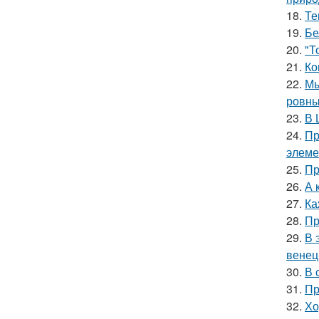
18.
Те
19.
Бе
20.
"Т
21.
Ко
22.
Мы
ровны
23.
В 
24.
Пр
элеме
25.
Пр
26.
А 
27.
Ка
28.
Пр
29.
В 
венец
30.
В 
31.
Пр
32.
Хо