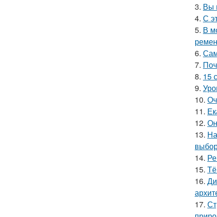
3.
Вы 
4.
С э
5.
В м
ремен
6.
Сам
7.
Поч
8.
15 
9.
Уро
10.
Оч
11.
Ек
12.
Он
13.
На
выбор
14.
Ре
15.
Тё
16.
Ди
архит
17.
Ст
приро