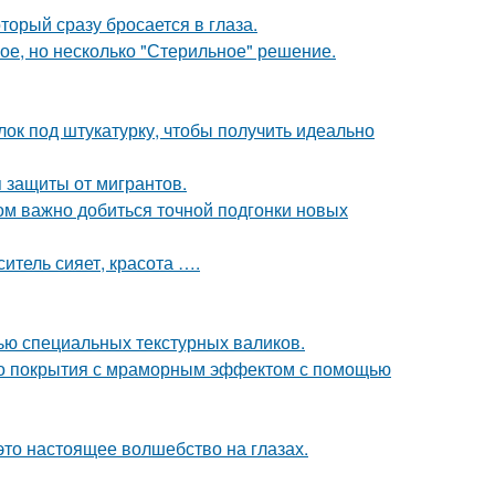
торый сразу бросается в глаза.
ое, но несколько "Стерильное" решение.
лок под штукатурку, чтобы получить идеально
 защиты от мигрантов.
ом важно добиться точной подгонки новых
ситель сияет, красота ….
ью специальных текстурных валиков.
ого покрытия с мраморным эффектом с помощью
это настоящее волшебство на глазах.