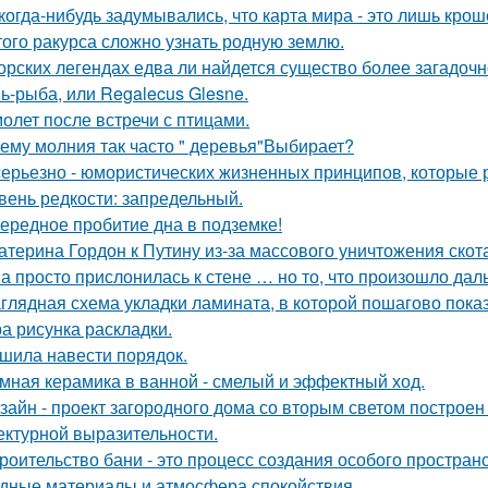
когда-нибудь задумывались, что карта мира - это лишь кро
того ракурса сложно узнать родную землю.
орских легендах едва ли найдется существо более загадочн
ь-рыба, или Regalecus Glesne.
олет после встречи с птицами.
ему молния так часто " деревья"Выбирает?
серьезно - юмористических жизненных принципов, которые 
вень редкости: запредельный.
ередное пробитие дна в подземке!
атерина Гордон к Путину из-за массового уничтожения скот
а просто прислонилась к стене … но то, что произошло дал
глядная схема укладки ламината, в которой пошагово показ
а рисунка раскладки.
шила навести порядок.
мная керамика в ванной - смелый и эффектный ход.
зайн - проект загородного дома со вторым светом построен
ектурной выразительности.
роительство бани - это процесс создания особого простран
дные материалы и атмосфера спокойствия.