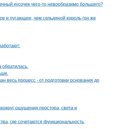
шечный кусочек чего-то невообразимо большего?
ое и пугающее, чем сельдяной король (он же
работают:
а обратилась.
ьше.
ан весь процесс - от подготовки основания до
 вокруг ощущения простора, света и
ства, где сочетаются функциональность,