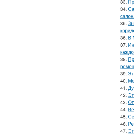
33.
Пр
34.
Са
салон
35.
Зн
корид
36.
В 
37.
Ин
каждо
38.
Пр
ремон
39.
Эт
40.
Ме
41.
Ду
42.
Эт
43.
От
44.
Ве
45.
Се
46.
Ре
47.
Эт