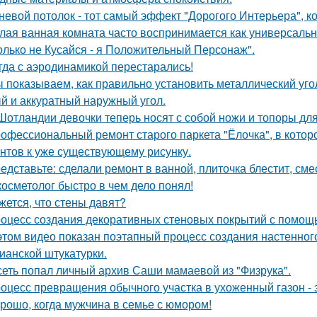
невой потолок - тот самый эффект "Дорогого Интерьера", ко
лая ванная комната часто воспринимается как универсальн
олько не Кусайся - я Положительный Персонаж".
гда с аэродинамикой перестарались!
 показываем, как правильно установить металлический уго
й и аккуратный наружный угол.
Шотландии девочки теперь носят с собой ножи и топоры для
офессиональный ремонт старого паркета "Ёлочка", в котор
нтов к уже существующему рисунку.
едставьте: сделали ремонт в ванной, плиточка блестит, сме
косметолог быстро в чем дело понял!
жется, что стены давят?
оцесс создания декоративных стеновых покрытий с помощ
этом видео показан поэтапный процесс создания настенн
ианской штукатурки.
сеть попал личный архив Саши мамаевой из "Физрука".
оцесс превращения обычного участка в ухоженный газон - 
рошо, когда мужчина в семье с юмором!