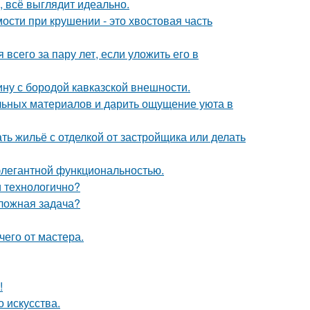
, всё выглядит идеально.
ости при крушении - это хвостовая часть
всего за пару лет, если уложить его в
ину с бородой кавказской внешности.
альных материалов и дарить ощущение уюта в
ть жильё с отделкой от застройщика или делать
 элегантной функциональностью.
и технологично?
сложная задача?
чего от мастера.
!
 искусства.