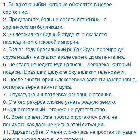
1.
Бывают ошибки, которые обходятся в целое
состояние.
2.
Представьте: больше десяти лет жизни - с
хроническими болячками.
3.
20 лет жил как бедный студент, а оказался
наследником снековой империи.
4.
В 2011 году бразильский рыбак Жуан перейра де
соуза нашёл на скалах возле своего дома пингвина.
5.
Не стало бенедито Руя барбозы - человека, который
подарил Бразилии целую эпоху великих теленовелл.
6.
После гибели юрия Алексеевича валентина Ивановна
осталась верна памяти мужа.
7.
Штукатурка и шпатлёвка: основные отличия.
8.
С этого ракурса сложно узнать родную землю.
9.
Одноклеточный - это уже не ругательство.
10.
Всем привет. Уже просто опускаются руки, не
понимаю, как дальше жить в этой ситуации.
11.
Здравствуйте. У меня сложилась непростая ситуация
и очень нужна помощь со стороны.