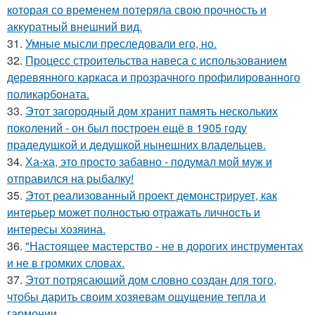
которая со временем потеряла свою прочность и
аккуратный внешний вид.
31.
Умные мысли преследовали его, но.
32.
Процесс строительства навеса с использованием
деревянного каркаса и прозрачного профилированного
поликарбоната.
33.
Этот загородный дом хранит память нескольких
поколений - он был построен ещё в 1905 году
прадедушкой и дедушкой нынешних владельцев.
34.
Ха-ха, это просто забавно - подумал мой муж и
отправился на рыбалку!
35.
Этот реализованный проект демонстрирует, как
интерьер может полностью отражать личность и
интересы хозяина.
36.
"Настоящее мастерство - не в дорогих инструментах
и не в громких словах.
37.
Этот потрясающий дом словно создан для того,
чтобы дарить своим хозяевам ощущение тепла и
гармонии.