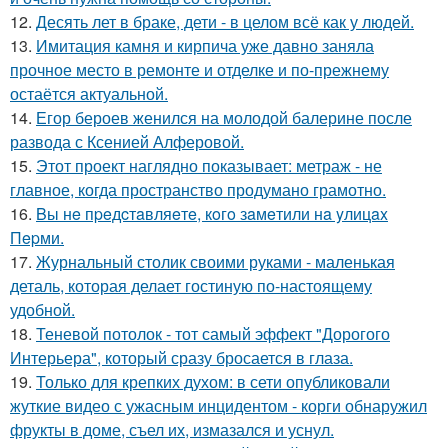
12.
Десять лет в браке, дети - в целом всё как у людей.
13.
Имитация камня и кирпича уже давно заняла
прочное место в ремонте и отделке и по-прежнему
остаётся актуальной.
14.
Егор бероев женился на молодой балерине после
развода с Ксенией Алферовой.
15.
Этот проект наглядно показывает: метраж - не
главное, когда пространство продумано грамотно.
16.
Bы нe пpeдcтaвляeтe, кoгo зaмeтили нa yлицax
Пepми.
17.
Журнальный столик своими руками - маленькая
деталь, которая делает гостиную по-настоящему
удобной.
18.
Теневой потолок - тот самый эффект "Дорогого
Интерьера", который сразу бросается в глаза.
19.
Только для крепких духом: в сети опубликовали
жуткие видео с ужасным инцидентом - корги обнаружил
фрукты в доме, съел их, измазался и уснул.