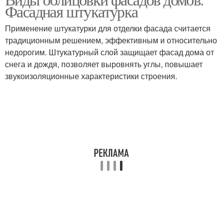
Штукатурка на фасад
Фасадная штукатурка
штукатурки
Применение штукатурки для отделки фасада считается
традиционным решением, эффективным и относительно
Декоративная
Штукатурка для
недорогим. Штукатурный слой защищает фасад дома от
штукатурка
пенобетона
снега и дождя, позволяет выровнять углы, повышает
звукоизоляционные характеристики строения.
Материал для
Штукатурка для
штукатурки
газобетона
Штукатурка по
Штукатурки на фасад
газобетону
Штукатурки для фасада