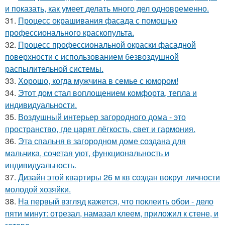
и показать, как умеет делать много дел одновременно.
31.
Процесс окрашивания фасада с помощью
профессионального краскопульта.
32.
Процесс профессиональной окраски фасадной
поверхности с использованием безвоздушной
распылительной системы.
33.
Хорошо, когда мужчина в семье с юмором!
34.
Этот дом стал воплощением комфорта, тепла и
индивидуальности.
35.
Воздушный интерьер загородного дома - это
пространство, где царят лёгкость, свет и гармония.
36.
Эта спальня в загородном доме создана для
мальчика, сочетая уют, функциональность и
индивидуальность.
37.
Дизайн этой квартиры 26 м кв создан вокруг личности
молодой хозяйки.
38.
На первый взгляд кажется, что поклеить обои - дело
пяти минут: отрезал, намазал клеем, приложил к стене, и