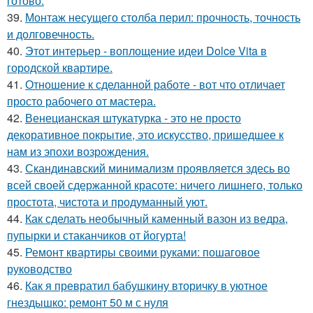
готово.
39.
Монтаж несущего столба перил: прочность, точность
и долговечность.
40.
Этот интерьер - воплощение идеи Dolce Vita в
городской квартире.
41.
Отношение к сделанной работе - вот что отличает
просто рабочего от мастера.
42.
Венецианская штукатурка - это не просто
декоративное покрытие, это искусство, пришедшее к
нам из эпохи возрождения.
43.
Скандинавский минимализм проявляется здесь во
всей своей сдержанной красоте: ничего лишнего, только
простота, чистота и продуманный уют.
44.
Как сделать необычный каменный вазон из ведра,
пупырки и стаканчиков от йогурта!
45.
Ремонт квартиры своими руками: пошаговое
руководство
46.
Как я превратил бабушкину вторичку в уютное
гнездышко: ремонт 50 м с нуля