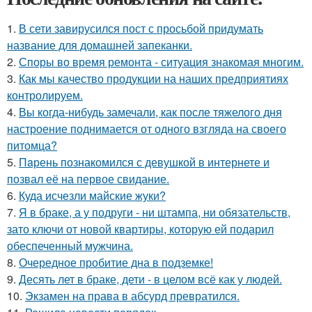
1.
В сети завирусился пост с просьбой придумать
название для домашней запеканки.
2.
Споры во время ремонта - ситуация знакомая многим.
3.
Как мы качество продукции на наших предприятиях
контролируем.
4.
Вы когда-нибудь замечали, как после тяжелого дня
настроение поднимается от одного взгляда на своего
питомца?
5.
Пaрень познакомился с девушкой в интернете и
позвал её на первое свидание.
6.
Куда исчезли майские жуки?
7.
Я в браке, а у подруги - ни штампа, ни обязательств,
зато ключи от новой квартиры, которую ей подарил
обеспеченный мужчина.
8.
Очередное пробитие дна в подземке!
9.
Десять лет в браке, дети - в целом всё как у людей.
10.
Экзамен на права в абсурд превратился.