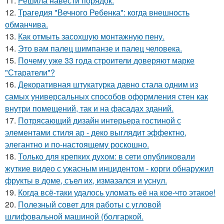
11.
Решила навести порядок.
12.
Трагедия "Вечного Ребенка": когда внешность
обманчива.
13.
Как отмыть засохшую монтажную пену.
14.
Это вам палец шимпанзе и палец человека.
15.
Почему уже 33 года строители доверяют марке
"Старатели"?
16.
Декоративная штукатурка давно стала одним из
самых универсальных способов оформления стен как
внутри помещений, так и на фасадах зданий.
17.
Потрясающий дизайн интерьера гостиной с
элементами стиля ар - деко выглядит эффектно,
элегантно и по-настоящему роскошно.
18.
Только для крепких духом: в сети опубликовали
жуткие видео с ужасным инцидентом - корги обнаружил
фрукты в доме, съел их, измазался и уснул.
19.
Когда всё-таки удалось уломать её на кое-что этакое!
20.
Полезный совет для работы с угловой
шлифовальной машиной (болгаркой.