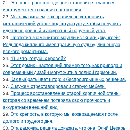
21.
Это пространство, где цвет становится главным
инструментом создания настроения.
22.
Мы показываем, как правильно установить
металлический уголок под штукатурку, чтобы получить
идеально ровный и аккуратный наружный угол.
23.
Прототип знаменитого маугли из "Книги Джунглей"
Редьярда киплинга имел трагичную судьбу, лишённую
всякого романтизма.
24.
"Вы что, голубых кровей?
25.
Этот домик - настоящий пример того, как природа и
современный дизайн могут жить в полной гармонии.
26.
Как выбрать цвет штор: 3 беспроигрышных решения.
27.
С мужем отреставрировали старую мебель.
28.
Процесс восстановления старой кирпичной стены,
которая со временем потеряла свою прочность и
аккуратный внешний вид.
29.
Это крепость, в которую мы возвращаемся после
долгого и трудного дня.
30.
Эта дамочка, решила доказать, что она Юлий Цезарь