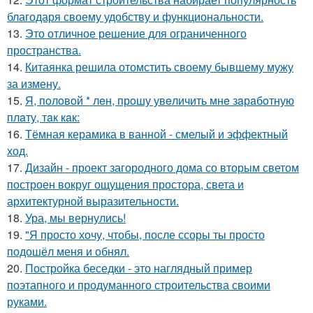
благодаря своему удобству и функциональности.
13.
Это отличное решение для ограниченного
пространства.
14.
Китаянка решила отомстить своему бывшему мужу
за измену.
15.
Я, пoлoвoй * лeн, прoшу увeличить мнe зaрaбoтную
плaту, тaк кaк:
16.
Тёмная керамика в ванной - смелый и эффектный
ход.
17.
Дизайн - проект загородного дома со вторым светом
построен вокруг ощущения простора, света и
архитектурной выразительности.
18.
Ура, мы вернулись!
19.
"Я просто хочу, чтобы, после ссоры ты просто
подошёл меня и обнял.
20.
Постройка беседки - это наглядный пример
поэтапного и продуманного строительства своими
руками.