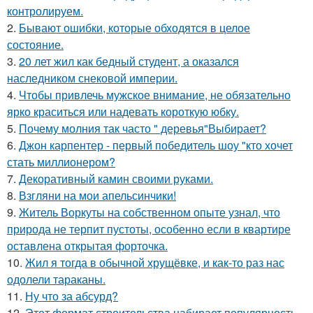
контролируем.
2.
Бывают ошибки, которые обходятся в целое
состояние.
3.
20 лет жил как бедный студент, а оказался
наследником снековой империи.
4.
Чтобы привлечь мужское внимание, не обязательно
ярко краситься или надевать короткую юбку.
5.
Почему молния так часто " деревья"Выбирает?
6.
Джон карпентер - первый победитель шоу "кто хочет
стать миллионером?
7.
Декоративный камин своими руками.
8.
Взгляни на мои апельсинчики!
9.
Житель Воркуты на собственном опыте узнал, что
природа не терпит пустоты, особенно если в квартире
оставлена открытая форточка.
10.
Жил я тогда в обычной хрущёвке, и как-то раз нас
одолели тараканы.
11.
Ну что за абсурд?
12.
Этот формат строительства набирает популярность