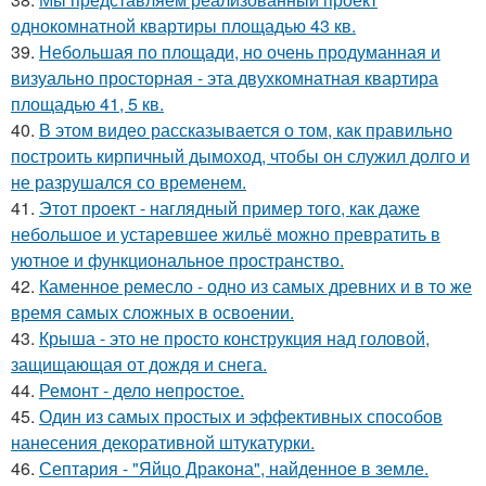
однокомнатной квартиры площадью 43 кв.
39.
Небольшая по площади, но очень продуманная и
визуально просторная - эта двухкомнатная квартира
площадью 41, 5 кв.
40.
В этом видео рассказывается о том, как правильно
построить кирпичный дымоход, чтобы он служил долго и
не разрушался со временем.
41.
Этот проект - наглядный пример того, как даже
небольшое и устаревшее жильё можно превратить в
уютное и функциональное пространство.
42.
Каменное ремесло - одно из самых древних и в то же
время самых сложных в освоении.
43.
Крыша - это не просто конструкция над головой,
защищающая от дождя и снега.
44.
Ремонт - дело непростое.
45.
Один из самых простых и эффективных способов
нанесения декоративной штукатурки.
46.
Септария - "Яйцо Дракона", найденное в земле.