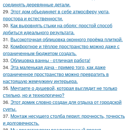
соединять деревянные детали.
29.
Этот дом объединяет в себе атмосферу уюта,
простора и естественности.
30.
Как выровнять стыки на обоях: простой способ
добиться идеального результата.
31.
Высокоточная облицовка оконного проёма плиткой.
32.
Комфортное и тёплое пространство можно даже с
ограниченным бюджетом создать.
33.
Облицовка ванны - отличная работа!
34.
Эта маленькая дача - пример того, как даже
ограниченное пространство можно превратить в
настоящую жемчужину интерьера.
35.
Мечтаете о душевой, которая выглядит не только
стильно, но и технологично?
36.
Этот домик словно создан для отдыха от городской
суеты.
37.
Монтаж несущего столба перил: прочность, точность
и долговечность.
38.
Мы представляем реализованный проект