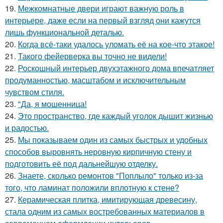
19.
Межкомнатные двери играют важную роль в
интерьере, даже если на первый взгляд они кажутся
лишь функциональной деталью.
20.
Когда всё-таки удалось уломать её на кое-что этакое!
21.
Такого фейерверка вы точно не видели!
22.
Роскошный интерьер двухэтажного дома впечатляет
продуманностью, масштабом и исключительным
чувством стиля.
23.
"Да, я мошенница!
24.
Это пространство, где каждый уголок дышит жизнью
и радостью.
25.
Мы показываем один из самых быстрых и удобных
способов выровнять неровную кирпичную стену и
подготовить её под дальнейшую отделку.
26.
Знаете, сколько ремонтов "Поплыло" только из-за
того, что ламинат положили вплотную к стене?
27.
Керамическая плитка, имитирующая древесину,
стала одним из самых востребованных материалов в