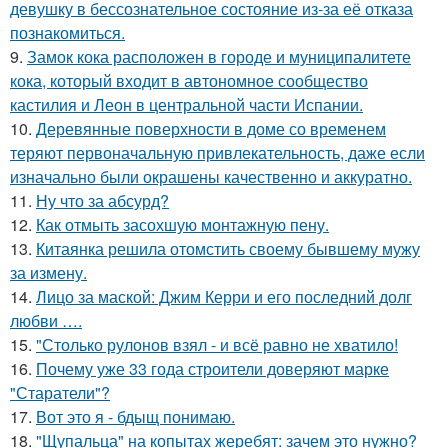
девушку в бессознательное состояние из-за её отказа
познакомиться.
9.
Замок кока расположен в городе и муниципалитете
кока, который входит в автономное сообщество
кастилия и Леон в центральной части Испании.
10.
Деревянные поверхности в доме со временем
теряют первоначальную привлекательность, даже если
изначально были окрашены качественно и аккуратно.
11.
Ну что за абсурд?
12.
Как отмыть засохшую монтажную пену.
13.
Китаянка решила отомстить своему бывшему мужу
за измену.
14.
Лицо за маской: Джим Керри и его последний долг
любви ….
15.
"Столько рулонов взял - и всё равно не хватило!
16.
Почему уже 33 года строители доверяют марке
"Старатели"?
17.
Вот это я - бдыщ понимаю.
18.
"Щупальца" на копытах жеребят: зачем это нужно?