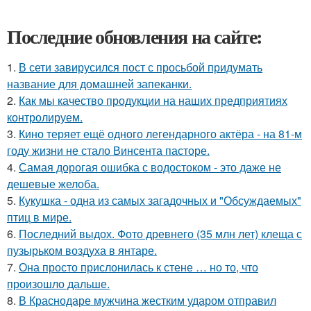
Последние обновления на сайте:
1.
В сети завирусился пост с просьбой придумать
название для домашней запеканки.
2.
Как мы качество продукции на наших предприятиях
контролируем.
3.
Кино теряет ещё одного легендарного актёра - на 81-м
году жизни не стало Винсента пасторе.
4.
Самая дорогая ошибка с водостоком - это даже не
дешевые желоба.
5.
Кукушка - одна из самых загадочных и "Обсуждаемых"
птиц в мире.
6.
Последний выдох. Фото древнего (35 млн лет) клеща с
пузырьком воздуха в янтаре.
7.
Она просто прислонилась к стене … но то, что
произошло дальше.
8.
В Краснодаре мужчина жестким ударом отправил