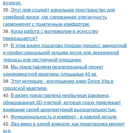
воздухе.
35.
Этот дом создаёт идеальное пространство для
семейной жизни, где сдержанная элегантность
гармонирует с практичным комфортом.
36.
Когда работа с материалом в искусство
превращается?
37.
В этом видео пошагово показан процесс аккуратной
и профессиональной укладки досок для деревянной
террасы или лестничной площадки.
38.
Мы представляем реализованный проект
однокомнатной квартиры площадью 43 кв.
39.
Этот интерьер - воплощение идеи Dolce Vita в
городской квартире.
40.
В видео представлена необычная раковина,
облицованная 3D-плиткой, которая сразу привлекает
внимание своей архитектурной выразительностью.
41.
Функциональность и комфорт - в каждой детали.
42.
Два мира в одной комнате: как перегородка меняет
всё.