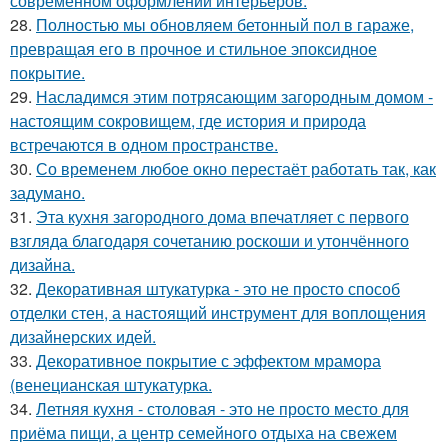
современном оформлении интерьеров.
28.
Полностью мы обновляем бетонный пол в гараже,
превращая его в прочное и стильное эпоксидное
покрытие.
29.
Насладимся этим потрясающим загородным домом -
настоящим сокровищем, где история и природа
встречаются в одном пространстве.
30.
Со временем любое окно перестаёт работать так, как
задумано.
31.
Эта кухня загородного дома впечатляет с первого
взгляда благодаря сочетанию роскоши и утончённого
дизайна.
32.
Декоративная штукатурка - это не просто способ
отделки стен, а настоящий инструмент для воплощения
дизайнерских идей.
33.
Декоративное покрытие с эффектом мрамора
(венецианская штукатурка.
34.
Летняя кухня - столовая - это не просто место для
приёма пищи, а центр семейного отдыха на свежем