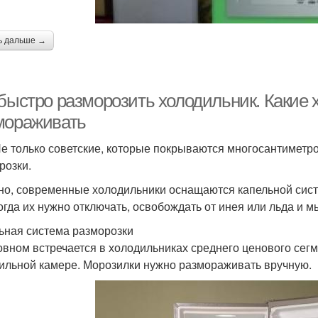
ь дальше →
 быстро разморозить холодильник. Какие
мораживать
Не только советские, которые покрываются многосантиметр
розки.
но, современные холодильники оснащаются капельной систе
огда их нужно отключать, освобождать от инея или льда и м
ьная система разморозки
овном встречается в холодильниках среднего ценового сегм
ильной камере. Морозилки нужно размораживать вручную.