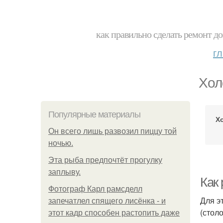
как правильно сделать ремонт до
г
Хол
Популярные материалы
Х
Он всего лишь развозил пиццу той
ночью.
Эта рыба предпочтёт прогулку
заплыву.
Как 
Фотограф Карл рамсделл
Для э
запечатлел спящего лисёнка - и
(стол
этот кадр способен растопить даже