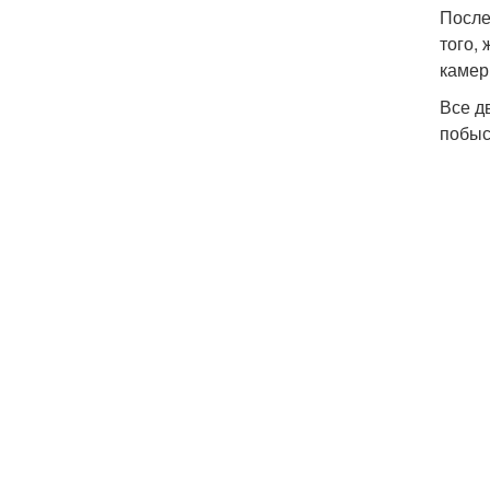
После
того,
камер 
Все д
побыс