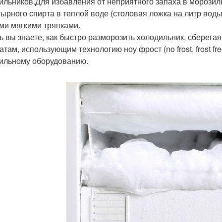
ильников.Для избавления от неприятного запаха в морозил
ырного спирта в теплой воде (столовая ложка на литр вод
ми мягкими тряпками.
ь вы знаете, как быстро разморозить холодильник, сберегая
там, использующим технологию ноу фрост (no frost, frost free
ильному оборудованию.