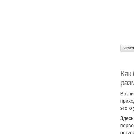
читат
Как 
раз
Возни
прихо
этого
Здесь
перво
регул