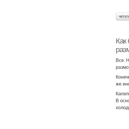
читат
Как
раз
Все. 
размо
Конеч
же ин
Капел
В осн
холод