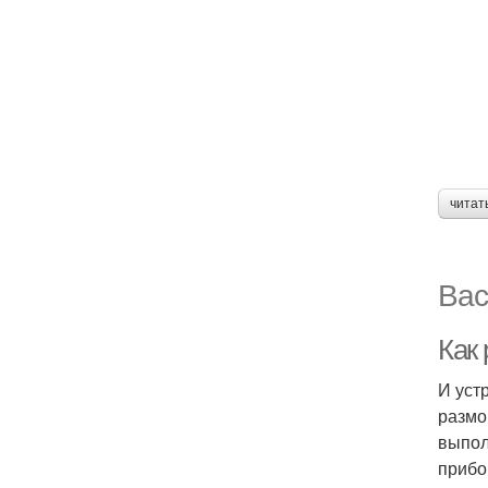
читат
Вас
Как
И уст
размо
выпол
прибор