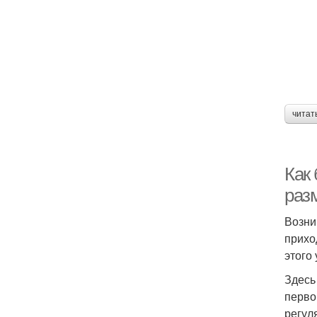
читат
Как 
раз
Возни
прихо
этого
Здесь
перво
регул