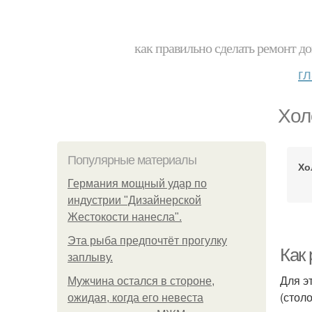
как правильно сделать ремонт до
г
Хол
Популярные материалы
Хо
Германия мощный удар по
индустрии "Дизайнерской
Жестокости нанесла".
Эта рыба предпочтёт прогулку
Как 
заплыву.
Для э
Мужчина остался в стороне,
(стол
ожидая, когда его невеста