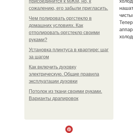
холод
присоединится к МЖМ, но, к
нашат
сожалению, его забыли пригласить.
чисты
Чем полировать оргстекло в
Тепер
домашних условиях. Как
аппара
отполировать оргстекло своими
холод
руками?
Установка плинтуса в квартире: шаг
за шагом
Как включить духовку
электрическую. Общие правила
эксплуатации духовки
Потолок из ткани своими руками.
Варианты драпировок