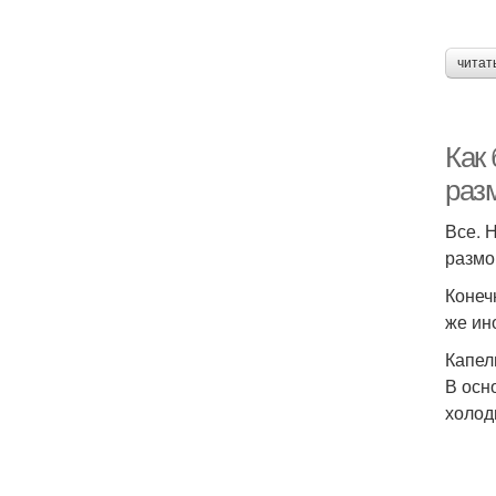
читат
Как
раз
Все. 
размо
Конеч
же ин
Капел
В осн
холод