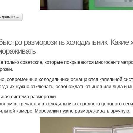
ь дальше →
 быстро разморозить холодильник. Какие
мораживать
Не только советские, которые покрываются многосантиметр
розки.
но, современные холодильники оснащаются капельной систе
огда их нужно отключать, освобождать от инея или льда и м
ьная система разморозки
овном встречается в холодильниках среднего ценового сегм
ильной камере. Морозилки нужно размораживать вручную.