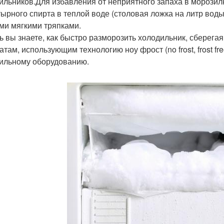
ильников.Для избавления от неприятного запаха в морозил
ырного спирта в теплой воде (столовая ложка на литр вод
ми мягкими тряпками.
ь вы знаете, как быстро разморозить холодильник, сберегая
там, использующим технологию ноу фрост (no frost, frost free
ильному оборудованию.