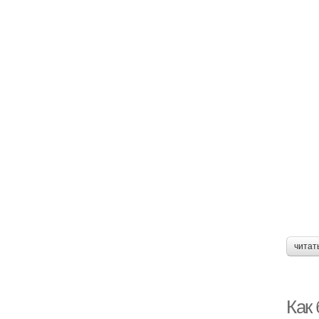
читат
Как