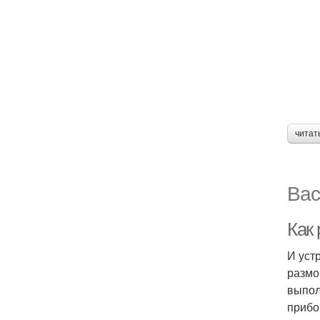
читат
Вас
Как
И уст
размо
выпол
прибор