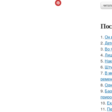
читат
Пос
1.
Он 
2.
Дет
3.
Во 
4.
Лиц
5.
Нак
6.
Шту
7.
В м
ремен
8.
Одн
9.
Бао
приро
10.
Ек
11.
Пе