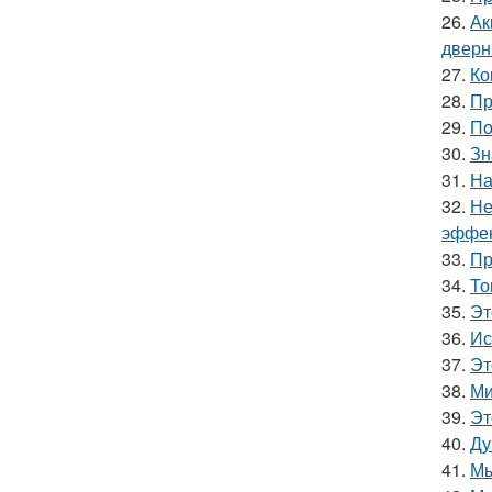
26.
Ак
дверн
27.
Ко
28.
Пр
29.
По
30.
Зн
31.
На
32.
Не
эффек
33.
Пр
34.
То
35.
Эт
36.
Ис
37.
Эт
38.
Ми
39.
Эт
40.
Ду
41.
Мы