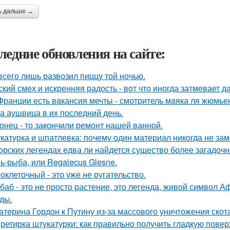
ь дальше →
ледние обновления на сайте:
всего лишь развозил пиццу той ночью.
ский смех и искренняя радость - вот что иногда затмевает 
Франции есть вaкансия мечты - смотритель мaяка ля жюмьен
а аушвица в их последний день.
онец - то закончили ремонт нашей ванной.
катурка и шпатлевка: почему один материал никогда не зам
орских легендах едва ли найдется существо более загадочн
ь-рыба, или Regalecus Glesne.
оклеточный - это уже не ругательство.
баб - это не просто растение, это легенда, живой символ 
ды.
атерина Гордон к Путину из-за массового уничтожения скот
ретирка штукатурки: как правильно получить гладкую пов