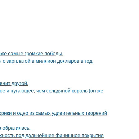
даже самые громкие победы.
 с зaрплатой в миллион доллaров в год.
енит другой.
ое и пугающее, чем сельдяной король (он же
Африки и одно из самых удивительных творений
а обратилась.
ерхность под дальнейшее финишное покрытие