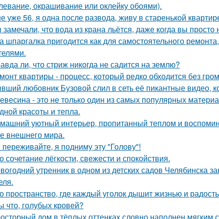
левание, окрашивание или оклейку обоями).
е уже 56, я одна после развода, живу в старенькой квартир
 замечали, что вода из крана льётся, даже когда вы просто
а шпаргалка пригодится как для самостоятельного ремонта,
телями.
авда ли, что стриж никогда не садится на землю?
монт квартиры - процесс, который редко обходится без гром
вший любовник Бузовой слил в сеть её пикантные видео, к
евесина - это не только один из самых популярных материал
дной красоты и тепла.
машний уютный интерьер, пропитанный теплом и воспомин
е внешнего мира.
 переживайте, я подниму эту "Голову"!
о сочетание лёгкости, свежести и спокойствия.
вогодний утренник в одном из детских садов Челябинска 
еля.
о пространство, где каждый уголок дышит жизнью и радость
ы что, голубых кровей?
осторный дом в тёплых оттенках словно наполнен мягким 