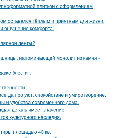
рупноформатной плиткой с оформлением
дом оставался тёплым и приятным для жизни.
 и ощущение комфорта.
малярной ленты?
ешницы, напоминающей монолит из камня -
 даже блестит.
ственности.
сегда про уют, спокойствие и умиротворение.
ны и удобства современного дома.
ждая деталь имеет значение.
тов культурного наследия.
тиры площадью 43 кв.