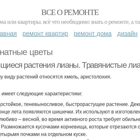
ВСЕ О РЕМОНТЕ
ма или квартиры. всё что необходимо знать о ремонте, а
лавная
ремонт квартир
ремонт дома
дизайн
натные цветы
щиеся растения лианы. Травянистые ли
му виду растений относятся хмель, аристолохия.
 имеет следующие характеристики:
остойкое, теневыносливое, быстрорастущее растение. Дек
конце лета появляются шишечки. Их используют в изготовле
любиво – весной, во время активного роста требует обильно
 Размножается кусочками корневища, которые отрезаются 
четырьмя почками на отдельном куске.