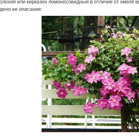
олохия или кирказон ломоносовидный в отличие от хмеля кр
дено ее описание: