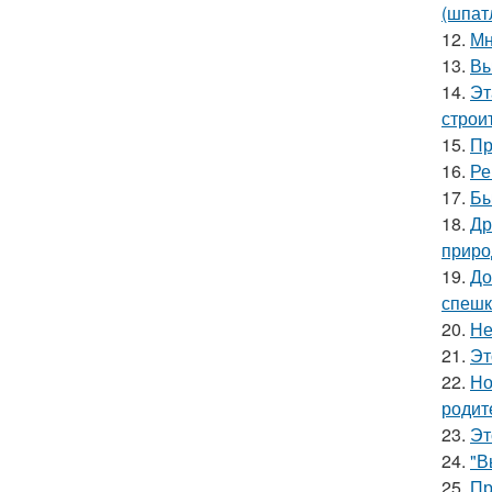
(шпат
12.
Мн
13.
Вы
14.
Эт
строи
15.
Пр
16.
Ре
17.
Бы
18.
Др
приро
19.
До
спешк
20.
Не
21.
Эт
22.
Но
родит
23.
Эт
24.
"В
25.
Пр