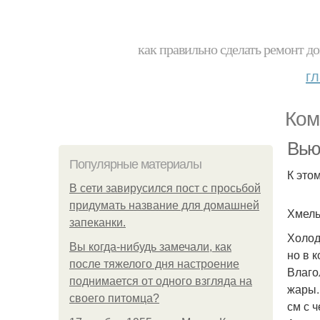
как правильно сделать ремонт до
г
Ком
Вью
Популярные материалы
К это
В сети завирусился пост с просьбой
придумать название для домашней
Хмель
запеканки.
Холод
Вы когда-нибудь замечали, как
но в 
после тяжелого дня настроение
Влаго
поднимается от одного взгляда на
жары.
своего питомца?
см с 