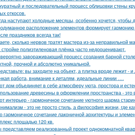
куратный и последовательный процесс облицовки стены к
ых откосов.
гда наступают холодные месяцы, особенно хочется, чтобы 
одуманное расположение элементов формирует гармонию
сле праздников всегда так!
аете, сколько нервов тратят мастера из-за неправильной 
 стройке полиэтиленовая плёнка часто недооценивают.
вероятно завораживающий процесс создания барной стол
тной, прочной и абсолютно уникальной.
едставьте: вы заходите на объект, а плитка вроде лежит - и
нкая работа, внимание к деталям, идеальные линии ….
от дом объединяет в себе атмосферу уюта, простора и есте
пользование древесины в оформлении пространства - это в
от интерьер - гармоничное сочетание уютного шарма стари
нимализм - это не просто стиль, а философия жизни, где ка
о гармоничное сочетание лаконичной архитектуры и элемен
плекс площадью 120 кв.
 представляем реализованный проект однокомнатной квар