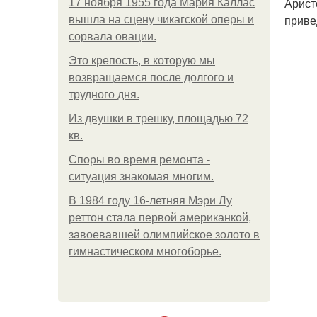
Арист
17 ноября 1955 года Мария Каллас
приве
вышла на сцену чикагской оперы и
сорвала овации.
Это крепость, в которую мы
возвращаемся после долгого и
трудного дня.
Из двушки в трешку, площадью 72
кв.
Споры во время ремонта -
ситуация знакомая многим.
В 1984 году 16-летняя Мэри Лу
реттон стала первой американкой,
завоевавшей олимпийское золото в
гимнастическом многоборье.