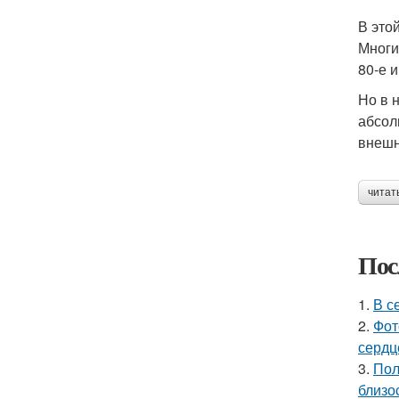
В это
Многи
80-е 
Но в 
абсол
внешн
читат
Пос
1.
В с
2.
Фот
сердц
3.
Пол
близо