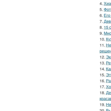
4.
Хиа
5.
Фот
6.
Его
7.
Дeв
8.
15 
9.
Мно
10.
Ку
11.
Не
решен
12.
Эк
13.
Ре
14.
Ка
15.
Эт
16.
Ра
17.
Хо
18.
Де
краса
19.
Не
20.
Вы