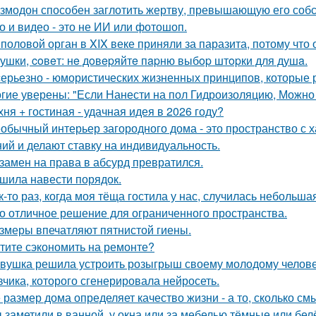
змодон способен заглотить жертву, превышающую его собс
о и видео - это не ИИ или фотошоп.
 половой орган в XIX веке приняли за паразита, потому что 
ушки, coвeт: нe дoвepяйтe пapню выбop штopки для душa.
серьезно - юмористических жизненных принципов, которые 
гие уверены: "Если Нанести на пол Гидроизоляцию, Можно
хня + гостиная - удачная идея в 2026 году?
обычный интерьер загородного дома - это пространство с 
ий и делают ставку на индивидуальность.
замен на права в абсурд превратился.
шила навести порядок.
к-то раз, когда моя тёща гостила у нас, случилась небольша
о отличное решение для ограниченного пространства.
змеры впечатляют пятнистой гиены.
тите сэкономить на ремонте?
вушка решила устроить розыгрыш своему молодому человеку
вчика, которого сгенерировала нейросеть.
 размер дома определяет качество жизни - а то, сколько см
 заметили в ванной, у окна или за мебелью тёмные или бел