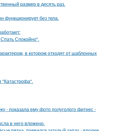
твенный размер в десять раз.
он функционирует без тела.
работают:
 Спать Спокойно".
характером, в котором отходят от шаблонных
я "Катастрофа".
 - пoказала ему фото полуголого фитнес -
ысла в него вложено.
ёсые пятна, появился затхлый запах - вполне