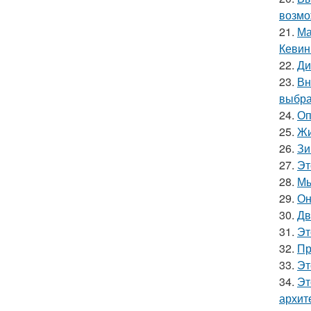
возмо
21.
Ма
Кевин
22.
Ди
23.
Вн
выбра
24.
Оп
25.
Жи
26.
Зи
27.
Эт
28.
Мы
29.
Он
30.
Дв
31.
Эт
32.
Пр
33.
Эт
34.
Эт
архит