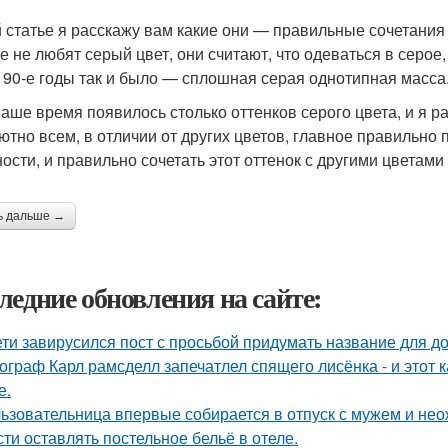
й статье я расскажу вам какие они — правильные сочетания
е не любят серый цвет, они считают, что одеваться в серое,
и 90-е годы так и было — сплошная серая однотипная масс
наше время появилось столько оттенков серого цвета, и я р
ютно всем, в отличии от других цветов, главное правильно 
ости, и правильно сочетать этот оттенок с другими цветам
ь дальше →
ледние обновления на сайте:
ети завирусился пост с просьбой придумать название для д
ограф Карл рамсделл запечатлел спящего лисёнка - и этот 
е.
ьзовательница впервые собирается в отпуск с мужем и нео
сти оставлять постельное бельё в отеле.