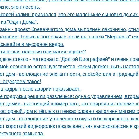
жно, это плесень.
колей калкин признался, что его маленькие сыновья до сих 
 из "Один Дома".
зайн - проект бревенчатого дома выполнен лаконично, сти
имание! Только в том случае, если вы нашли "Мертвого" еж
сывайте в мусорное ведро.
тическая иллюзия или магия зеркал?
дкое стекло - материал с "Долгой Биографией" и очень пр
мой особенно остро чувствуется, каким должен быть наст
от дом - воплощение элегантности, спокойствия и традиций
 осуждаем такое!
а кадры после аварии показывает.
е подружки решили развлечься: одна с управлением, вторая
от домик - настоящий пример того, как природа и современ
осторный дом в тёплых оттенках словно наполнен мягким 
от дом - воплощение утончённого вкуса и безупречного чувс
от короткий видеоролик показывает, как высококлассные 
ектурного замысла.