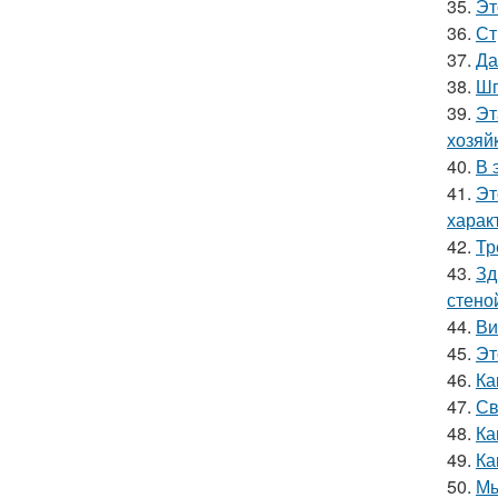
35.
Эт
36.
Ст
37.
Да
38.
Шп
39.
Эт
хозяй
40.
В 
41.
Эт
харак
42.
Тр
43.
Зд
стено
44.
Ви
45.
Эт
46.
Ка
47.
Св
48.
Ка
49.
Ка
50.
Мы