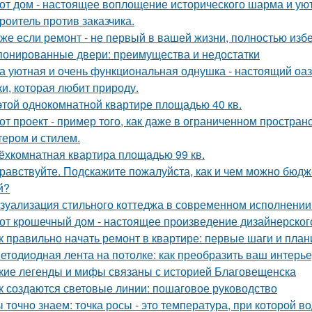
от дом - настоящее воплощение исторического шарма и уют
роитель против заказчика.
же если ремонт - не первый в вашей жизни, полностью изб
онированные двери: преимущества и недостатки
а уютная и очень функциональная однушка - настоящий оаз
ки, которая любит природу.
этой однокомнатной квартире площадью 40 кв.
от проект - пример того, как даже в ограниченном простра
тером и стилем.
ёхкомнатная квартира площадью 99 кв.
равствуйте. Подскажите пожалуйста, как и чем можно бюдж
й?
зуализация стильного коттеджа в современном исполнении 
от крошечный дом - настоящее произведение дизайнерского
к правильно начать ремонт в квартире: первые шаги и пла
етодиодная лента на потолке: как преобразить ваш интерь
кие легенды и мифы связаны с историей Благовещенска
к создаются световые линии: пошаговое руководство
 точно знаем: точка росы - это температура, при которой в