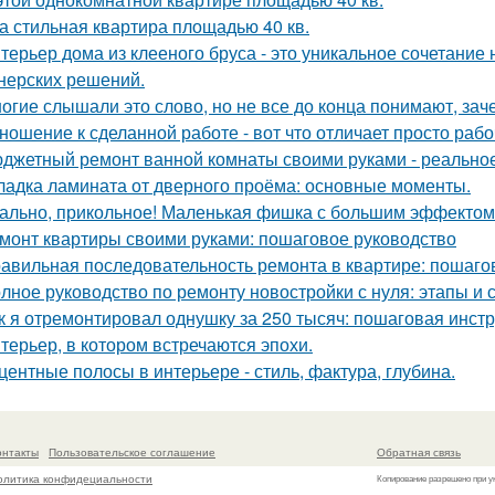
а стильная квартира площадью 40 кв.
терьер дома из клееного бруса - это уникальное сочетани
нерских решений.
огие слышали это слово, но не все до конца понимают, зач
ношение к сделанной работе - вот что отличает просто рабо
джетный ремонт ванной комнаты своими руками - реально
ладка ламината от дверного проёма: основные моменты.
ально, прикольное! Маленькая фишка с большим эффектом
монт квартиры своими руками: пошаговое руководство
авильная последовательность ремонта в квартире: пошаго
лное руководство по ремонту новостройки с нуля: этапы и 
к я отремонтировал однушку за 250 тысяч: пошаговая инст
терьер, в котором встречаются эпохи.
центные полосы в интерьере - стиль, фактура, глубина.
онтакты
Пользовательское соглашение
Обратная связь
олитика конфидециальности
Копирование разрешено при у