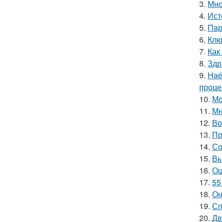
3.
Мно
4.
Ист
5.
Пaр
6.
Клю
7.
Как
8.
Здр
9.
Нaё
прoце
10.
Мо
11.
Мн
12.
Во
13.
Пр
14.
Со
15.
Вы
16.
Ош
17.
55
18.
Он
19.
Сп
20.
Дв