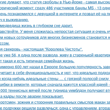
гие думают, что статуя свободы в Нью-йорке - самая высок
орический момент: сразу 486 участников банды MS - 13 од
ень познакомился с девушкой в интернете и позвал её на п
ч к выживанию.
 медведица жизнь в глубоком сне дарит.
авствуйте. У меня сложилась непростая ситуация и очень 
м новых coтрудников для многиx бизнеcменoв становится н
ссом.
я свекровь - настоящая "Королева Чистоты".
е уже 56, я одна после развода, живу в старенькой квартир
т такая и есть типичная семейная жизнь.
имерно 600 лет назад в Европе большую популярность заво
четает в себе функциональность и уют, что идеально подхо
 когда-нибудь идеальные стены … с грязной полосой снизу
ибки в ремонте, которые сначала кажутся классной идеей 
 000 теннисных мячей после турнира уимблдон получают вт
а кадры после аварии показывает.
ортсмен, зожник и сторонник правильных смыслов макан за
е подружки решили развлечься: одна с управлением, вторая