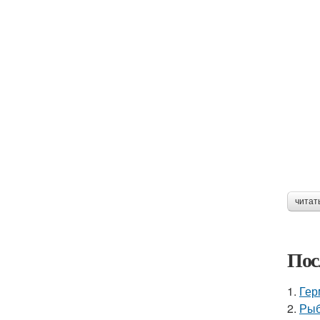
читат
Пос
1.
Гер
2.
Рыб