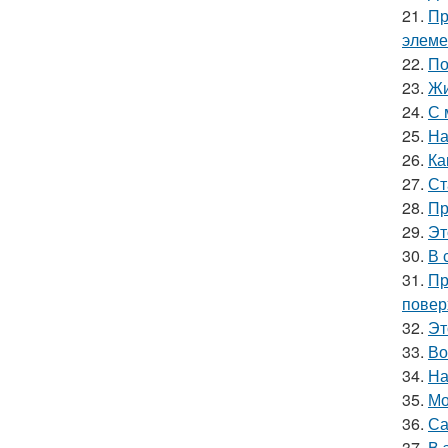
21.
Пр
элеме
22.
По
23.
Жи
24.
С 
25.
На
26.
Ка
27.
Ст
28.
Пр
29.
Эт
30.
В 
31.
Пр
повер
32.
Эт
33.
Во
34.
На
35.
Мо
36.
Са
37.
В 