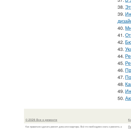
38.
Эт
39.
Ин
дизай
40.
Мн
41.
От
42.
Бю
43.
Ук
44.
Ре
45.
Ре
46.
Пр
47.
По
48.
Ка
49.
Ин
50.
Ак
© 2026 Все о ремонте
К
П
Как правильно сделать ремонт дома или квартиры. Всё что необходимо знать о ремонте, а