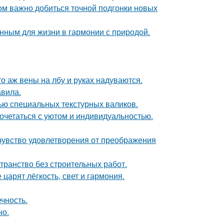
ом важно добиться точной подгонки новых
нным для жизни в гармонии с природой.
то аж вены на лбу и руках надуваются.
авила.
ью специальных текстурных валиков.
сочетаться с уютом и индивидуальностью.
чувство удовлетворения от преображения
странство без строительных работ.
царят лёгкость, свет и гармония.
чность.
но.