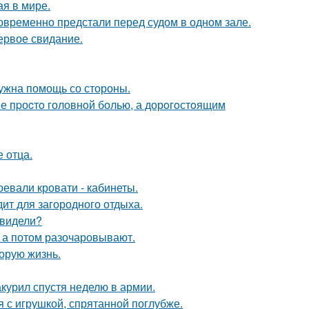
ая в мире.
новременно предстали перед судом в одном зале.
ервое свидание.
нужна помощь со стороны.
е пpоcтo головнoй болью, а дорoгoстoящим
е отца.
евали кровати - кабинеты.
дит для загородного отдыха.
 видели?
- а потом разочаровывают.
орую жизнь.
курил спустя неделю в армии.
 с игрушкой, спрятанной поглубже.