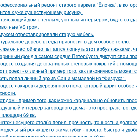
офессиональный ремонт старого паркета "Ёлочка", в котор
нтов к уже существующему рисунку.
трясающий дом с тёплым, уютным интерьером, будто созда
вотные VS гром.
мужем отреставрировали старую мебель.
туральное дерево всегда привносит в дом особое тепло.
к же он настойчиво пытается лопнуть этот арбуз ляжками, ч
аринный фонд в самом сердце Петербурга диктует свои пр
оцесс создания декоративных стеновых покрытий с помощ
от проект - отличный пример того, как лаконичность может 
сеть попал личный архив Саши мамаевой из "Физрука".
оцесс лакировки деревянного пола, который дарит особое 
хности.
от дом - пример того, как можно кардинально обновить про
здушный интерьер загородного дома - это пространство, где 
 площади 69 кв.
нтаж несущего столба перил: прочность, точность и долгове
модельный ролик для отжима губки - просто, быстро и удоб
этой однокомнатной квартире площадью 40 кв.