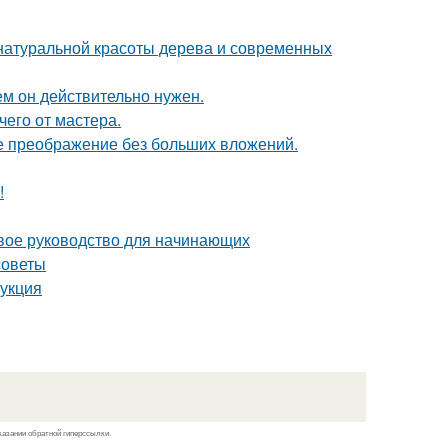
е натуральной красоты дерева и современных
ем он действительно нужен.
чего от мастера.
е преображение без больших вложений.
!
вое руководство для начинающих
советы
рукция
казании обратной гиперссылки.