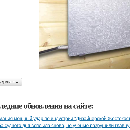
ь дальше →
ледние обновления на сайте:
мания мощный удар по индустрии "Дизайнерской Жестокост
а судного дня всплыла снова, но учёные разрушили главну