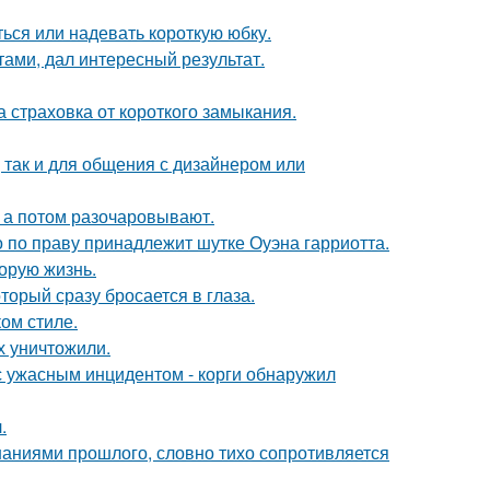
ься или надевать короткую юбку.
тами, дал интересный результат.
ша страховка от короткого замыкания.
 так и для общения с дизайнером или
- а потом разочаровывают.
 по праву принадлежит шутке Оуэна гарриотта.
орую жизнь.
торый сразу бросается в глаза.
ом стиле.
х уничтожили.
 с ужасным инцидентом - корги обнаружил
.
аниями прошлого, словно тихо сопротивляется