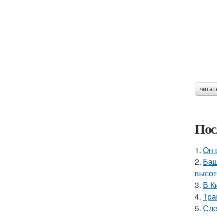
читат
Пос
1.
Он 
2.
Баш
высот
3.
В К
4.
Тра
5.
Сле