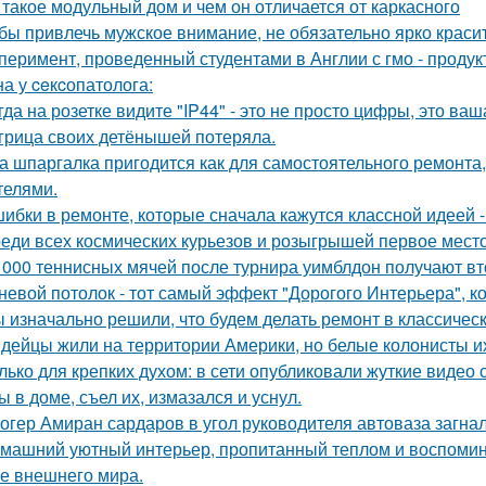
 такое модульный дом и чем он отличается от каркасного
бы привлечь мужское внимание, не обязательно ярко красит
перимент, проведенный студентами в Англии с гмо - продук
а у ceкcопатолога:
гда на розетке видите "IP44" - это не просто цифры, это ва
грица своих детёнышей потеряла.
а шпаргалка пригодится как для самостоятельного ремонта,
телями.
ибки в ремонте, которые сначала кажутся классной идеей 
еди всех космических курьезов и розыгрышей первое место
 000 теннисных мячей после турнира уимблдон получают вт
невой потолок - тот самый эффект "Дорогого Интерьера", ко
 изначально решили, что будем делать ремонт в классическ
дейцы жили на территории Америки, но белые колонисты и
лько для крепких духом: в сети опубликовали жуткие видео
ы в доме, съел их, измазался и уснул.
огер Амиран сардаров в угол руководителя автоваза загнал
машний уютный интерьер, пропитанный теплом и воспомин
е внешнего мира.