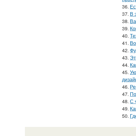
36.
Ес
37.
В 
38.
Ва
39.
Ко
40.
Те
41.
Во
42.
Фу
43.
Эт
44.
Ка
45.
Ую
дизай
46.
Ре
47.
По
48.
С 
49.
Ка
50.
Гд