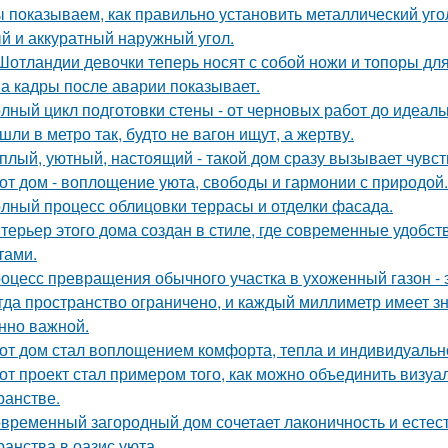
 показываем, как правильно установить металлический уго
й и аккуратный наружный угол.
Шотландии девочки теперь носят с собой ножи и топоры для
а кадры после аварии показывает.
лный цикл подготовки стены - от черновых работ до идеаль
шли в метро так, будто не вагон ищут, а жертву.
плый, уютный, настоящий - такой дом сразу вызывает чувст
от дом - воплощение уюта, свободы и гармонии с природой.
лный процесс облицовки террасы и отделки фасада.
терьер этого дома создан в стиле, где современные удобс
тами.
оцесс превращения обычного участка в ухоженный газон - 
гда пространство ограничено, и каждый миллиметр имеет з
нно важной.
от дом стал воплощением комфорта, тепла и индивидуальн
от проект стал примером того, как можно объединить визу
ранстве.
временный загородный дом сочетает лаконичность и естес
ранства в оазис уюта.