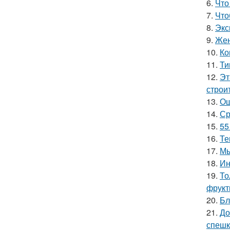
6.
Что
7.
Что
8.
Экс
9.
Жен
10.
Ко
11.
Ти
12.
Эт
строи
13.
Ош
14.
Ср
15.
55
16.
Те
17.
Мы
18.
Ин
19.
То
фрукт
20.
Бл
21.
До
спешк