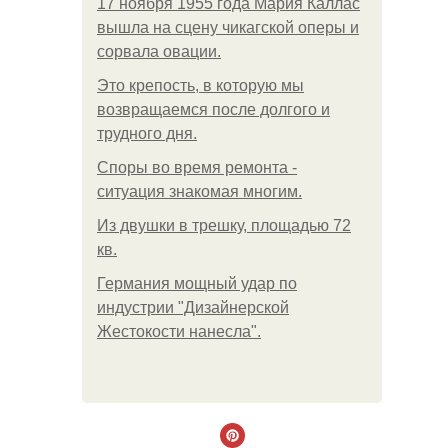
17 ноября 1955 года Мария Каллас
вышла на сцену чикагской оперы и
сорвала овации.
Это крепость, в которую мы
возвращаемся после долгого и
трудного дня.
Споры во время ремонта -
ситуация знакомая многим.
Из двушки в трешку, площадью 72
кв.
Германия мощный удар по
индустрии "Дизайнерской
Жестокости нанесла".