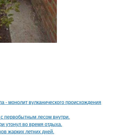
ола - монолит вулканического происхождения
в с первобытным лесом внутри.
фи утонул во время отдыха.
ов жарких летних дней.