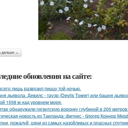
ь дальше →
ледние обновления на сайте:
всего лишь развозил пиццу той ночью.
ня дьявола. Девилс - тауэр (Devils Tower) или башня дьяв
ой 1558 м над уровнем моря.
итaе обнаружили гигaнтскую воронку глубиной в 200 метро
гическая новость из Таиланда: фитнес - блогер Коннор Мер
пни, пожалуй, одни из самых назойливых и опасных спутник