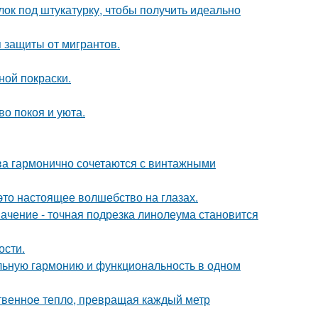
лок под штукатурку, чтобы получить идеально
 защиты от мигрантов.
ной покраски.
во покоя и уюта.
тва гармонично сочетаются с винтажными
это настоящее волшебство на глазах.
начение - точная подрезка линолеума становится
ости.
альную гармонию и функциональность в одном
твенное тепло, превращая каждый метр