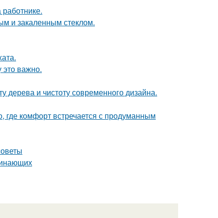
 работнике.
ым и закаленным стеклом.
хата.
 это важно.
ту дерева и чистоту современного дизайна.
о, где комфорт встречается с продуманным
советы
ачинающих