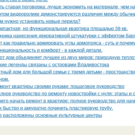
ть старая поговорка: лучше экономить на материале, чем на
этом видеоролике демонстрируются различия между обычн
м нужно установить новые перила?
мпактная, но функциональная квартира площадью 39 кв.
хника нанесения декоративной штукатурки с эффектом бар
т как правильно армировать углы армопояса - суть и почему
нкциональность и комфорт - в каждой детали.
от дом объединяет лучшее из двух миров: природную тепло
кие легенды связаны с островами Владивостока
тный дом для большой семьи с тремя детьми - пространств
ном.
монт квартиры своими руками: пошаговое руководство
лное руководство по ремонту новостройки с нуля: этапы и 
чего начать ремонт в квартире: полное руководство для н
к быстро и аккуратно починить пластиковую трубу.
е расположены основные культурные центры