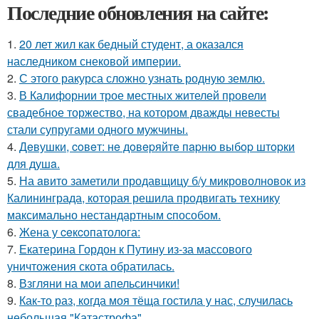
Последние обновления на сайте:
1.
20 лет жил как бедный студент, а оказался
наследником снековой империи.
2.
С этого ракурса сложно узнать родную землю.
3.
В Калифорнии трое местных жителей провели
свадебное торжество, на котором дважды невесты
стали супругами одного мужчины.
4.
Дeвушки, coвeт: нe дoвepяйтe пapню выбop штopки
для душa.
5.
На aвито заметили продавщицу б/у микроволновок из
Калининграда, которая решила продвигать технику
максимально нестандартным cпособом.
6.
Жена у ceкcопатолога:
7.
Екатерина Гордон к Путину из-за массового
уничтожения скота обратилась.
8.
Взгляни на мои апельсинчики!
9.
Как-то раз, когда моя тёща гостила у нас, случилась
небольшая "Катастрофа".