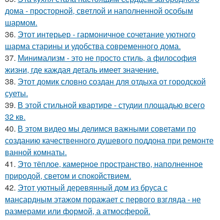
дома - просторной, светлой и наполненной особым
шармом.
36.
Этот интерьер - гармоничное сочетание уютного
шарма старины и удобства современного дома.
37.
Минимализм - это не просто стиль, а философия
жизни, где каждая деталь имеет значение.
38.
Этот домик словно создан для отдыха от городской
суеты.
39.
В этой стильной квартире - студии площадью всего
32 кв.
40.
В этом видео мы делимся важными советами по
созданию качественного душевого поддона при ремонте
ванной комнаты.
41.
Это тёплое, камерное пространство, наполненное
природой, светом и спокойствием.
42.
Этот уютный деревянный дом из бруса с
мансардным этажом поражает с первого взгляда - не
размерами или формой, а атмосферой.