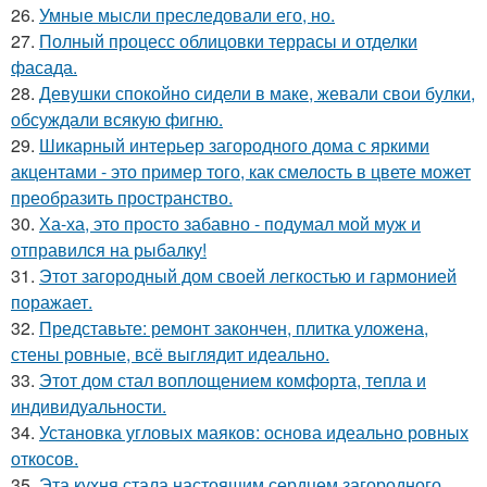
26.
Умные мысли преследовали его, но.
27.
Полный процесс облицовки террасы и отделки
фасада.
28.
Девушки спокойно сидели в маке, жевали свои булки,
обсуждали всякую фигню.
29.
Шикарный интерьер загородного дома с яркими
акцентами - это пример того, как смелость в цвете может
преобразить пространство.
30.
Ха-ха, это просто забавно - подумал мой муж и
отправился на рыбалку!
31.
Этот загородный дом своей легкостью и гармонией
поражает.
32.
Представьте: ремонт закончен, плитка уложена,
стены ровные, всё выглядит идеально.
33.
Этот дом стал воплощением комфорта, тепла и
индивидуальности.
34.
Установка угловых маяков: основа идеально ровных
откосов.
35.
Эта кухня стала настоящим сердцем загородного