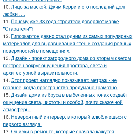
10.
Лицо за маской: Джим Керри и его последний долг
любви ….
11.
Почему уже 33 года строители доверяют марке
"Старатели"?
12.
Гипсокартон давно стал одним из самых популярных
материалов для выравнивания стен и создания ровных
поверхностей в помещениях.
13.
Дизайн - проект загородного дома со вторым светом
построен вокруг ощущения простора, света и
архитектурной выразительности.
14.
Этот проект наглядно показывает: метраж - не
главное, когда пространство продумано грамотно.
15.
Дизайн дома из бруса в выбеленных тонах создаёт
ощущение света, чистоты и особой, почти сказочной
атмосферы.
16.
Невероятный интерьер, в который влюбляешься с
первого взгляда.
17.
Ошибки в ремонте, которые сначала кажутся