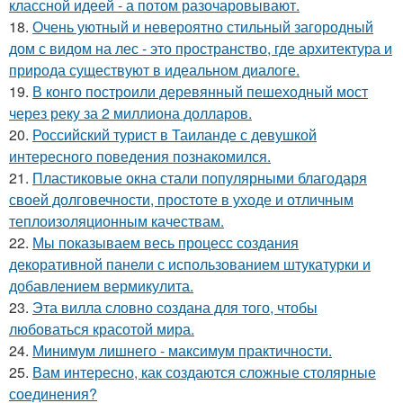
классной идеей - а потом разочаровывают.
18.
Очень уютный и невероятно стильный загородный
дом с видом на лес - это пространство, где архитектура и
природа существуют в идеальном диалоге.
19.
В конго построили деревянный пешеходный мост
через реку за 2 миллиона долларов.
20.
Российский турист в Таиланде с девушкой
интересного поведения познакомился.
21.
Пластиковые окна стали популярными благодаря
своей долговечности, простоте в уходе и отличным
теплоизоляционным качествам.
22.
Мы показываем весь процесс создания
декоративной панели с использованием штукатурки и
добавлением вермикулита.
23.
Эта вилла словно создана для того, чтобы
любоваться красотой мира.
24.
Минимум лишнего - максимум практичности.
25.
Вам интересно, как создаются сложные столярные
соединения?