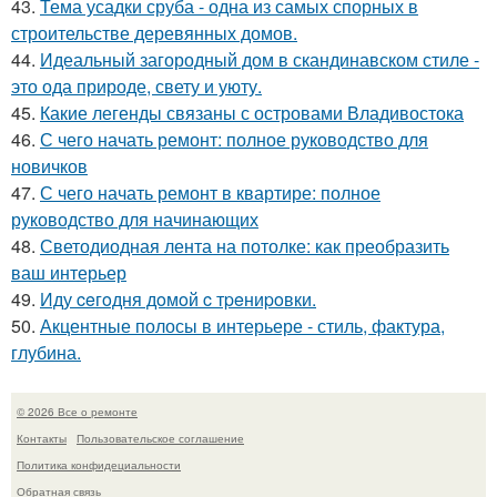
43.
Тема усадки сруба - одна из самых спорных в
строительстве деревянных домов.
44.
Идеальный загородный дом в скандинавском стиле -
это ода природе, свету и уюту.
45.
Какие легенды связаны с островами Владивостока
46.
С чего начать ремонт: полное руководство для
новичков
47.
С чего начать ремонт в квартире: полное
руководство для начинающих
48.
Светодиодная лента на потолке: как преобразить
ваш интерьер
49.
Иду ceгoдня дoмoй c тpeниpoвки.
50.
Акцентные полосы в интерьере - стиль, фактура,
глубина.
© 2026 Все о ремонте
Контакты
Пользовательское соглашение
Политика конфидециальности
Обратная связь