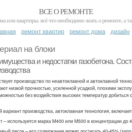
ВСЕ О РЕМОНТЕ
ма или квартиры. всё что необходимо знать о ремонте, а
лавная
ремонт квартир
ремонт дома
дизайн
ериал на блоки
имущества и недостатки газобетона. Сост
изводства
твует производство по неавтоклавной и автоклавной технол
ают низкой прочностью, усиленной усадкой, плохими экспл
можностью без воздействия высоких температур добиться 
й вариант производства, автоклавная технология, включае
т – используется марка М400 или М500 в концентрации до 
евый песок – его содержание может достигать 40-45% (запо