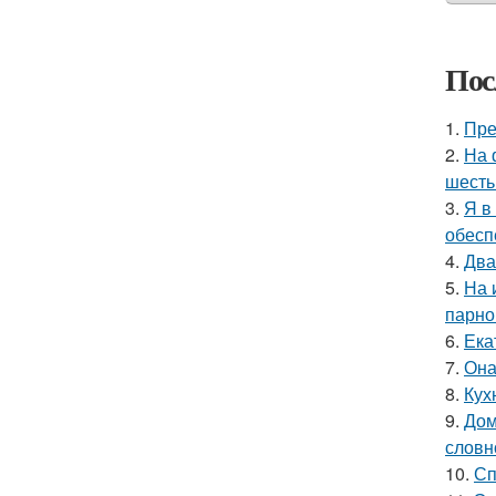
Пос
1.
Пре
2.
На 
шесть
3.
Я в
обесп
4.
Два
5.
На 
парно
6.
Ека
7.
Она
8.
Кух
9.
Дом
словн
10.
Сп