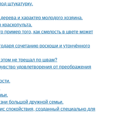
од штукатурку.
 дерева и характер молодого хозяина.
краскопульта.
о пример того, как смелость в цвете может
агодаря сочетанию роскоши и утончённого
и этом не трещал по швам?
чувство удовлетворения от преображения
ости.
.
мьи.
зни большой дружной семьи.
ис спокойствия, созданный специально для