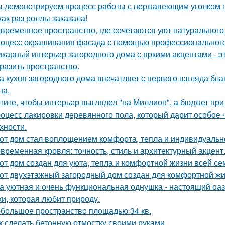
 демонстрируем процесс работы с нержавеющим уголком п
как раз роллы заказала!
временное пространство, где сочетаются уют натурального
оцесс окрашивания фасада с помощью профессионального 
карный интерьер загородного дома с яркими акцентами - эт
разить пространство.
а кухня загородного дома впечатляет с первого взгляда бл
на.
тите, чтобы интерьер выглядел "на Миллион", а бюджет пр
оцесс лакировки деревянного пола, который дарит особое 
хности.
от дом стал воплощением комфорта, тепла и индивидуальн
временная кровля: точность, стиль и архитектурный акцент
от дом создан для уюта, тепла и комфортной жизни всей се
от двухэтажный загородный дом создан для комфортной жи
а уютная и очень функциональная однушка - настоящий оаз
ки, которая любит природу.
большое пространство площадью 34 кв.
к сделать бетонную отмостку своими руками.