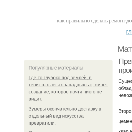
как правильно сделать ремонт до
г
Мат
Пре
Популярные материалы
про
Где-то глубоко под землёй, в
Сущес
тенистых лесах западных гат, живёт
облад
создание, которое почти никто не
невоз
видит.
Зумеры окончательно доставку в
Второ
отдельный вид искусства
цемен
превратили.
кварц