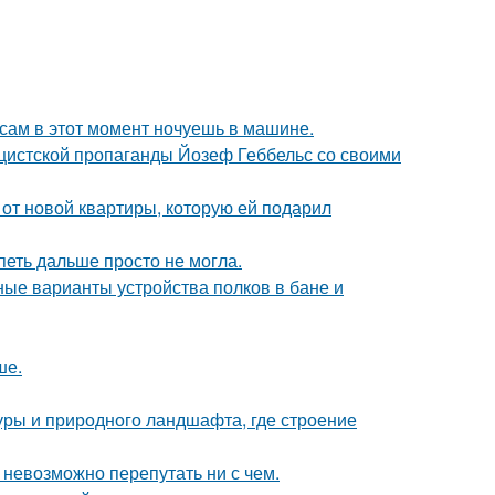
 сам в этот момент ночуешь в машине.
ацистской пропаганды Йозеф Геббельс со своими
и от новой квартиры, которую ей подарил
петь дальше просто не могла.
ые варианты устройства полков в бане и
ше.
туры и природного ландшафта, где строение
 невозможно перепутать ни с чем.