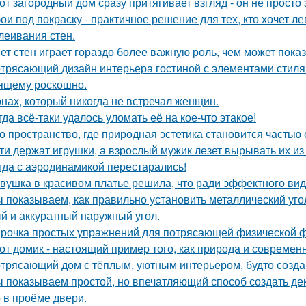
от загородный дом сразу притягивает взгляд - он не просто 
ои под покраску - практичное решение для тех, кто хочет л
леивания стен.
ет стен играет гораздо более важную роль, чем может показ
трясающий дизайн интерьера гостиной с элементами стиля а
ящему роскошно.
нах, который никогда не встречал женщин.
гда всё-таки удалось уломать её на кое-что этакое!
о пространство, где природная эстетика становится частью
ти держат игрушки, а взрослый мужик лезет вырывать их из р
гда с аэродинамикой перестарались!
вушка в красивом платье решила, что ради эффектного вид
 показываем, как правильно установить металлический уго
й и аккуратный наружный угол.
рочка простых упражнений для потрясающей физической 
от домик - настоящий пример того, как природа и современ
трясающий дом с тёплым, уютным интерьером, будто созда
 показываем простой, но впечатляющий способ создать де
 в проёме двери.