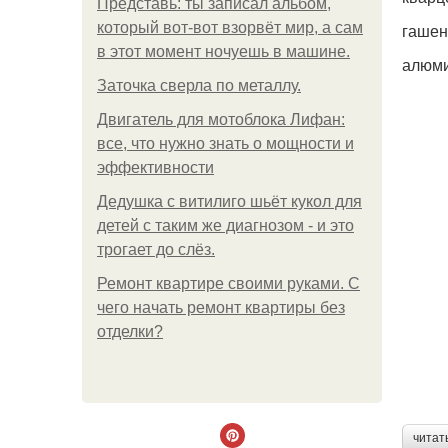
Представь: ты записал альбом,
который вот-вот взорвёт мир, а сам
гашен
в этот момент ночуешь в машине.
алюми
Заточка сверла по металлу.
Двигатель для мотоблока Лифан:
все, что нужно знать о мощности и
эффективности
Дедушка с витилиго шьёт кукол для
детей с таким же диагнозом - и это
трогает до слёз.
Ремонт квартире своими руками. С
чего начать ремонт квартиры без
отделки?
читат