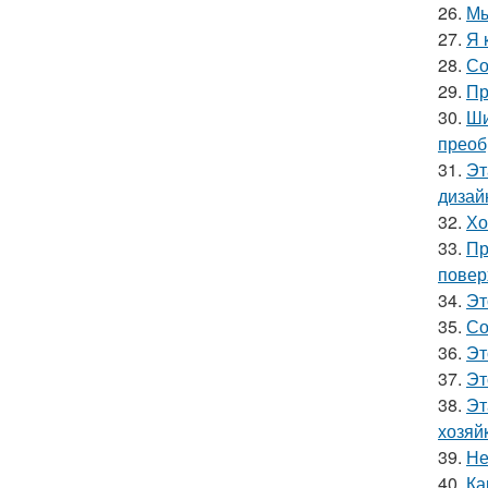
26.
Мы
27.
Я 
28.
Со
29.
Пр
30.
Ши
преоб
31.
Эт
дизай
32.
Хо
33.
Пр
повер
34.
Эт
35.
Со
36.
Эт
37.
Эт
38.
Эт
хозяй
39.
Не
40.
Ка