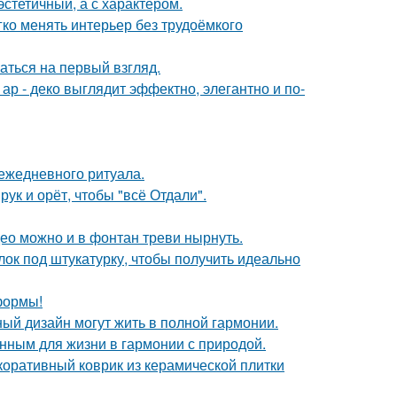
эстетичный, а с характером.
егко менять интерьер без трудоёмкого
аться на первый взгляд.
р - деко выглядит эффектно, элегантно и по-
 ежедневного ритуала.
ук и орёт, чтобы "всё Отдали".
ео можно и в фонтан треви нырнуть.
лок под штукатурку, чтобы получить идеально
формы!
ный дизайн могут жить в полной гармонии.
нным для жизни в гармонии с природой.
коративный коврик из керамической плитки