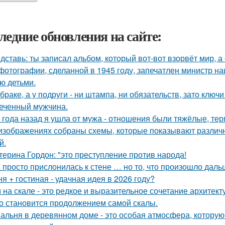
ледние обновления на сайте:
дставь: ты записал альбом, который вот-вот взорвёт мир, а
фотографии, сделанной в 1945 году, запечатлен министр н
ю детьми.
 браке, а у подруги - ни штампа, ни обязательств, зато ключ
еченный мужчина.
 года назад я ушла от мужа - отношения были тяжёлые, тер
изображениях собраны схемы, которые показывают различн
й.
терина Гордон: "это преступление против народа!
 просто прислонилась к стене … но то, что произошло даль
ня + гостиная - удачная идея в 2026 году?
 на скале - это редкое и выразительное сочетание архитек
о становится продолжением самой скалы.
альня в деревянном доме - это особая атмосфера, которую