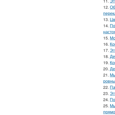
11.
Эт
12.
Об
перек
13.
Цв
14.
По
насто
15.
Мо
16.
Ко
17.
Эт
18.
Де
19.
Ко
20.
Де
21.
Мы
ровны
22.
Па
23.
Эт
24.
По
25.
Мы
прямо