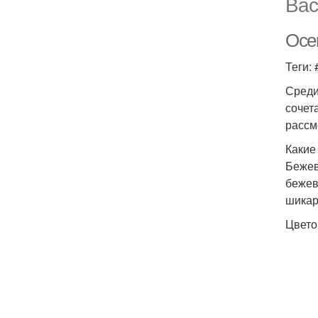
Вас
Осе
Теги:
Среди
сочет
рассм
Какие
Бежев
бежев
шикар
Цвето