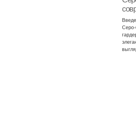
сов
Введ
Серо-
гарде
элега
выгля