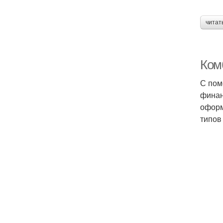
читат
Ком
С пом
финан
оформ
типов