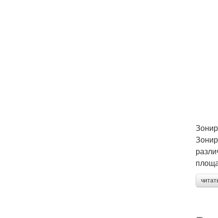
Зонир
Зонир
разли
площа
читат