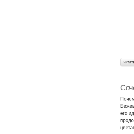
читат
Соч
Почем
Бежев
его и
продо
цвета