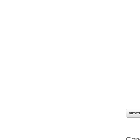
читат
Сер