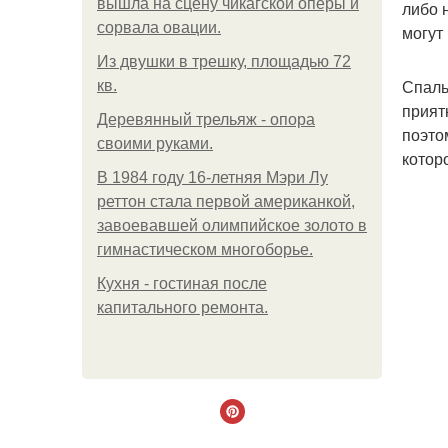
вышла на сцену чикагской оперы и
либо 
сорвала овации.
могут
Из двушки в трешку, площадью 72
Спаль
кв.
прият
Деревянный трельяж - опора
поэто
своими руками.
котор
В 1984 году 16-летняя Мэри Лу
реттон стала первой американкой,
завоевавшей олимпийское золото в
гимнастическом многоборье.
Кухня - гостиная после
капитального ремонта.