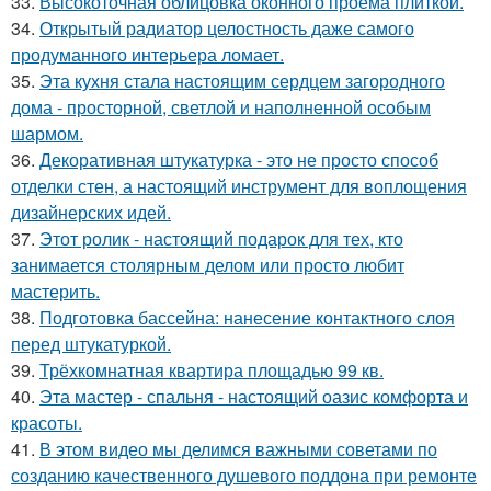
33.
Высокоточная облицовка оконного проёма плиткой.
34.
Открытый радиатор целостность даже самого
продуманного интерьера ломает.
35.
Эта кухня стала настоящим сердцем загородного
дома - просторной, светлой и наполненной особым
шармом.
36.
Декоративная штукатурка - это не просто способ
отделки стен, а настоящий инструмент для воплощения
дизайнерских идей.
37.
Этот ролик - настоящий подарок для тех, кто
занимается столярным делом или просто любит
мастерить.
38.
Подготовка бассейна: нанесение контактного слоя
перед штукатуркой.
39.
Трёхкомнатная квартира площадью 99 кв.
40.
Эта мастер - спальня - настоящий оазис комфорта и
красоты.
41.
В этом видео мы делимся важными советами по
созданию качественного душевого поддона при ремонте