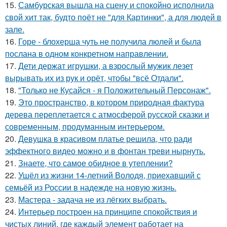
15.
Самбурская вышла на сцену и спокойно исполнила
свой хит так, будто поёт не "для Картинки", а для людей в
зале.
16.
Горе - блохерша чуть не получила люлей и была
послана в одном конкретном направлении.
17.
Дети держат игрушки, а взрослый мужик лезет
вырывать их из рук и орёт, чтобы "всё Отдали".
18.
"Только не Кусайся - я Положительный Персонаж".
19.
Это пространство, в котором природная фактура
дерева переплетается с атмосферой русской сказки и
современным, продуманным интерьером.
20.
Девушка в красивом платье решила, что ради
эффектного видео можно и в фонтан треви нырнуть.
21.
Знаете, что самое обидное в утеплении?
22.
Ушёл из жизни 14-летний Володя, приехавший с
семьёй из России в надежде на новую жизнь.
23.
Мастера - задача не из лёгких выбрать.
24.
Интерьер построен на принципе спокойствия и
чистых линий, где каждый элемент работает на