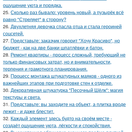
ощущение уюта и порядка.
25.
Сколько раз бывало: уровень новый, а пузырёк всё
равно "Стреляет" в сторону?
26.
Двухлетняя девочка спасла отца и стала героиней
соцсетей.
27.
Представьте: заказчик говорит "Хочу Красиво", но
бюджет - как на две банки шпатлёвки и батон.
28.
Ремонт квартиры - процесс сложный, требующий не
только финансовых затрат, но и внимательности,
терпения и грамотного планирования.
29.
Процесс монтажа штукатурных маяков - одного из
важнейших этапов при подготовке стен к отделке.
30.
Декоративная штукатурка "Песочный Шёлк": магия
текстуры и света.
31.
Представьте: вы заходите на объект, а плитка вроде
лежит - и даже блестит.
32.
Каждый элемент здесь будто на своём месте -
создаёт ощущение уюта, лёгкости и спокойствия.