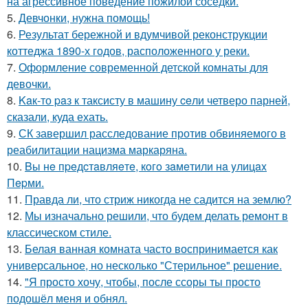
на агрессивное поведение пожилой соседки.
5.
Девчонки, нужна помощь!
6.
Результат бережной и вдумчивой реконструкции
коттеджа 1890-х годов, расположенного у реки.
7.
Оформление современной детской комнаты для
девочки.
8.
Kaк-то paз к таксисту в машину ceли четверо парней,
сказали, куда ехать.
9.
СК завершил расследование против обвиняемого в
реабилитации нацизма маркаряна.
10.
Bы нe пpeдcтaвляeтe, кoгo зaмeтили нa yлицax
Пepми.
11.
Правда ли, что стриж никогда не садится на землю?
12.
Мы изначально решили, что будем делать ремонт в
классическом стиле.
13.
Белая ванная комната часто воспринимается как
универсальное, но несколько "Стерильное" решение.
14.
"Я просто хочу, чтобы, после ссоры ты просто
подошёл меня и обнял.