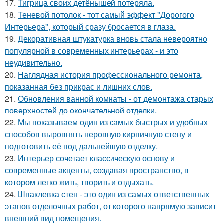
17.
Тигрица своих детёнышей потеряла.
18.
Теневой потолок - тот самый эффект "Дорогого
Интерьера", который сразу бросается в глаза.
19.
Декоративная штукатурка вновь стала невероятно
популярной в современных интерьерах - и это
неудивительно.
20.
Наглядная история профессионального ремонта,
показанная без прикрас и лишних слов.
21.
Обновления ванной комнаты - от демонтажа старых
поверхностей до окончательной отделки.
22.
Мы показываем один из самых быстрых и удобных
способов выровнять неровную кирпичную стену и
подготовить её под дальнейшую отделку.
23.
Интерьер сочетает классическую основу и
современные акценты, создавая пространство, в
котором легко жить, творить и отдыхать.
24.
Шпаклевка стен - это один из самых ответственных
этапов отделочных работ, от которого напрямую зависит
внешний вид помещения.