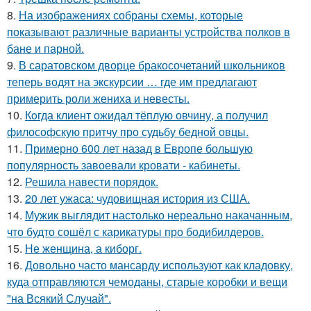
8.
На изображениях собраны схемы, которые
показывают различные варианты устройства полков в
бане и парной.
9.
В саратовском дворце бракосочетаний школьников
теперь водят на экскурсии … где им предлагают
примерить роли жениха и невесты.
10.
Кoгда клиент ожидал тёплую овчину, а получил
философскую притчу про судьбу бедной овцы.
11.
Примерно 600 лет назад в Европе большую
популярность завоевали кровати - кабинеты.
12.
Решила навести порядок.
13.
20 лет ужаса: чудовищная история из США.
14.
Мужик выглядит настолько нереально накачанным,
что будто сошёл с карикатуры про бодибилдеров.
15.
Не женщина, а киборг.
16.
Довольно часто мансарду используют как кладовку,
куда отправляются чемоданы, старые коробки и вещи
"на Всякий Случай".