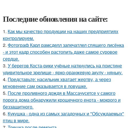
Последние обновления на сайте:
1.
Как мы качество продукции на наших предприятиях
контролируем.
2.
Фотограф Карл рамсделл запечатлел спящего лисёнка
- и этот кадр способен растопить даже самое суровое
сердце.
3.
У берегов Коста-рики учёные наткнулись на поистине
удивительное зрелище - ярко-оранжевую акулу - няньку.
4.
Представьте: насильник хватает жертву, а через
мгновение сам оказывается в ловушке.
5.
После проливного дождя в Массачусетсе у самого
порога дома обнаружили крошечного енота - мокрого и
беззащитного.
6.
Кукушка - одна из самых загадочных и "Обсуждаемых"
птиц в мире.
7.
Трешка после ремонта.