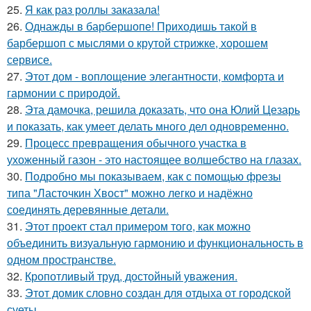
25.
Я как раз роллы заказала!
26.
Однажды в барбершопе! Приходишь такой в
барбершоп с мыслями о крутой стрижке, хорошем
сервисе.
27.
Этот дом - воплощение элегантности, комфорта и
гармонии с природой.
28.
Эта дамочка, решила доказать, что она Юлий Цезарь
и показать, как умеет делать много дел одновременно.
29.
Процесс превращения обычного участка в
ухоженный газон - это настоящее волшебство на глазах.
30.
Подробно мы показываем, как с помощью фрезы
типа "Ласточкин Хвост" можно легко и надёжно
соединять деревянные детали.
31.
Этот проект стал примером того, как можно
объединить визуальную гармонию и функциональность в
одном пространстве.
32.
Кропотливый труд, достойный уважения.
33.
Этот домик словно создан для отдыха от городской
суеты.