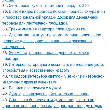
34.
Этот проект кухни - гостиной площадью 29 кв.
35.
В этом видео пошагово показан процесс аккуратной
и профессиональной укладки досок для деревянной
террасы или лестничной площадки.
36.
Трёхкомнатная квартира площадью 99 кв.
37.
Декоративная штукатурка марморино - идеальное
решение для создания изысканных и роскошных
интерьеров.
38.
Это мечта, воплощённая в дереве, стекле и
просторе.
39.
Интерьер загородного дома - это воплощение уюта,
спокойствия и естественной красоты.
40.
10 кадров интерьера светлой "Лёгкой" и интересной
квартиры с яркими акцентами.
41.
Решили развлечься с мужем.
42.
Думаю, слова здесь действительно лишние.
43.
Спальня в бревенчатом доме из кедра - это не
просто помещение для сна, а пространство, где отдых