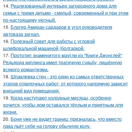
14.
Реализованный интерьер загородного дома для
семьи с тремя детьми - смелый, современный и при этом
по-настоящему уютный.
15.
Блогер Амиран сардаров в угол руководителя
автоваза загнал.
16.
Полезный совет для работы с угловой
шлифовальной машиной (болгаркой.
17.
Прототип знаменитого маугли из "Книги Джунглей"
Редьярда киплинга имел трагичную судьбу, лишённую
всякого романтизма.
18.
Шпаклевка стен - это один из самых ответственных
этапов отделочных работ, от которого напрямую зависит
внешний вид помещения.
19.
Когда наступают холодные месяцы, особенно
хочется, чтобы дом оставался тёплым и приятным для
жизни.
20.
Боня уже не видит границ: призналась, что вместо
лака льёт себе на голову обычную колу.