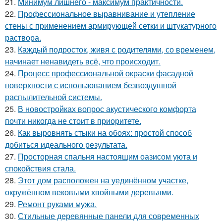
21.
Минимум лишнего - максимум практичности.
22.
Профессиональное выравнивание и утепление
стены с применением армирующей сетки и штукатурного
раствора.
23.
Каждый подросток, живя с родителями, со временем,
начинает ненавидеть всё, что происходит.
24.
Процесс профессиональной окраски фасадной
поверхности с использованием безвоздушной
распылительной системы.
25.
В новостройках вопрос акустического комфорта
почти никогда не стоит в приоритете.
26.
Как выровнять стыки на обоях: простой способ
добиться идеального результата.
27.
Просторная спальня настоящим оазисом уюта и
спокойствия стала.
28.
Этот дом расположен на уединённом участке,
окружённом вековыми хвойными деревьями.
29.
Ремонт руками мужа.
30.
Стильные деревянные панели для современных