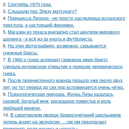
2.
Сентябрь 1970 года.
3.
Слышали про Элизу матсунагу?
4.
Принцесса Леонор - не просто наследница испанского
престола, а настоящий феномен.
5.
Магазин из техаса внезапно стал центром мирового
шопинга - и всё из-за енота и футболиста.
6.
На этих фотографиях, возможно, скрываются
снежные барсы.
7.
В 1960-х годах аспирант гарварда джин бриггс
сделала интересное открытие о природе человеческого
гнева.
8.
После перенесённого ковида прошло уже около двух
лет, но тот период до сих пор вспоминается очень чётко.
9.
Психологическая ловушка. Жизнь Лизы казалась
сказкой: богатый муж, роскошное поместье и роль
любящей мачехи.
10.
В саратовском дворце бракосочетаний школьников
теперь водят на экскурсии … где им предлагают
примерить роли жениха и невесты.