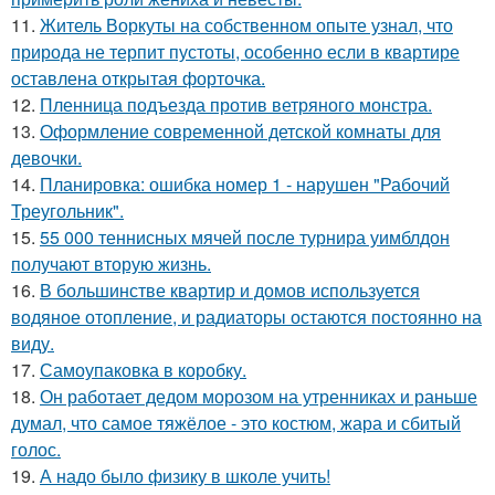
11.
Житель Воркуты на собственном опыте узнал, что
природа не терпит пустоты, особенно если в квартире
оставлена открытая форточка.
12.
Пленница подъезда против ветряного монстра.
13.
Оформление современной детской комнаты для
девочки.
14.
Планировка: ошибка номер 1 - нарушен "Рабочий
Треугольник".
15.
55 000 теннисных мячей после турнира уимблдон
получают вторую жизнь.
16.
В большинстве квартир и домов используется
водяное отопление, и радиаторы остаются постоянно на
виду.
17.
Самоупаковка в коробку.
18.
Он работает дедом морозом на утренниках и раньше
думал, что самое тяжёлое - это костюм, жара и сбитый
голос.
19.
А надо было физику в школе учить!