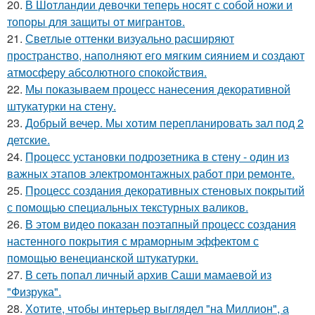
20.
В Шотландии девочки теперь носят с собой ножи и
топоры для защиты от мигрантов.
21.
Светлые оттенки визуально расширяют
пространство, наполняют его мягким сиянием и создают
атмосферу абсолютного спокойствия.
22.
Мы показываем процесс нанесения декоративной
штукатурки на стену.
23.
Добрый вечер. Мы хотим перепланировать зал под 2
детские.
24.
Процесс установки подрозетника в стену - один из
важных этапов электромонтажных работ при ремонте.
25.
Процесс создания декоративных стеновых покрытий
с помощью специальных текстурных валиков.
26.
В этом видео показан поэтапный процесс создания
настенного покрытия с мраморным эффектом с
помощью венецианской штукатурки.
27.
В сеть попал личный архив Саши мамаевой из
"Физрука".
28.
Хотите, чтобы интерьер выглядел "на Миллион", а