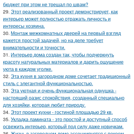
бюджет при этом не трещал по швам?
29.
Этот реализованный проект демонстрирует, как
интерьер может полностью отражать личность и
интересы хозяина.
30.
Монтаж межкомнатных дверей на первый взгляд
кажется простой задачей, но на деле требует
внимательности и точности.
31.
Интерьер дома создан так, чтобы подчеркнуть
красоту натуральных материалов и дарить ощущение
уюта в каждом уголке.
32.
Эта кухня в загородном доме сочетает традиционный
стиль с элегантной функциональностью.
33.
Эта уютная и очень функциональная однушка -
настоящий оазис спокойствия, созданный специально
для хозяйки, которая любит природу.
34.
Этот проект кухни - гостиной площадью 29 кв.
35.
Укладка ламината - это простой и доступный способ
освежить интерьер, который под силу даже новичкам.
36.
Жизнь в загородном доме ассоциируется с покоем,