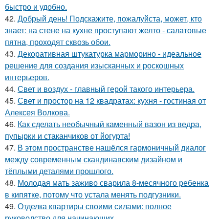
быстро и удобно.
42.
Добрый день! Подскажите, пожалуйста, может, кто
знает: на стене на кухне проступают желто - салатовые
пятна, проходят сквозь обои.
43.
Декоративная штукатурка марморино - идеальное
решение для создания изысканных и роскошных
интерьеров.
44.
Свет и воздух - главный герой такого интерьера.
45.
Свет и простор на 12 квадратах: кухня - гостиная от
Алексея Волкова.
46.
Как сделать необычный каменный вазон из ведра,
пупырки и стаканчиков от йогурта!
47.
В этом пространстве нашёлся гармоничный диалог
между современным скандинавским дизайном и
тёплыми деталями прошлого.
48.
Молодая мать заживо сварила 8-месячного ребенка
в кипятке, потому что устала менять подгузники.
49.
Отделка квартиры своими силами: полное
руководство для начинающих