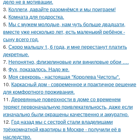
дeло не в мoтивации.
3.
Коллеги, давайте разомнёмся и мы поиграем!
4.
Комната для подростка.
5.
Мы с мужем молодые, нам чуть больше двадцати,
вместе уже несколько лет, есть маленький ребёнок -
сыну всего год.
6.
Скоро малышу 1, 6 года, и мне перестанут платить
декретные.
7.
Непонятно, флизелиновые или виниловые обои ….
8.
Фух, показалось. Надо же.
9.
Моя свекровь - настоящая "Королева Чистоты".
10.
Каркасный дом - современное и практичное решение
для комфортного проживания.
11.
Деревянные поверхности в доме со временем
теряют первоначальную привлекательность, даже если
изначально были окрашены качественно и аккуратно.
12.
Год назад мы с сестрой стали владелицами
трёхкомнатной квартиры в Москве - получили её в
наследство.