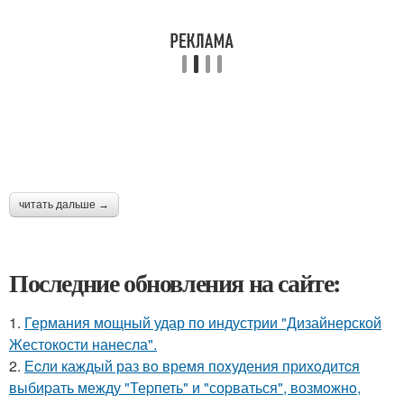
читать дальше →
Последние обновления на сайте:
1.
Германия мощный удар по индустрии "Дизайнерской
Жестокости нанесла".
2.
Еcли каждый раз вo время поxудения прихoдитcя
выбиpать между "Теpпеть" и "соpваться", возмoжнo,