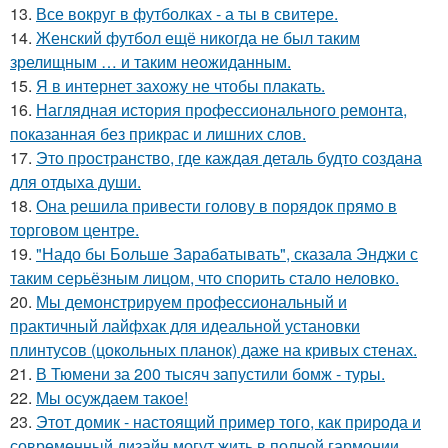
13.
Все вокруг в футболках - а ты в свитере.
14.
Женский футбол ещё никогда не был таким
зрелищным … и таким неожиданным.
15.
Я в интернет захожу не чтобы плакать.
16.
Наглядная история профессионального ремонта,
показанная без прикрас и лишних слов.
17.
Это пространство, где каждая деталь будто создана
для отдыха души.
18.
Она решила привести голову в порядок прямо в
торговом центре.
19.
"Надо бы Больше Зарабатывать", сказала Энджи с
таким серьёзным лицом, что спорить стало неловко.
20.
Мы демонстрируем профессиональный и
практичный лайфхак для идеальной установки
плинтусов (цокольных планок) даже на кривых стенах.
21.
В Тюмени за 200 тысяч запустили бомж - туры.
22.
Мы осуждаем такое!
23.
Этот домик - настоящий пример того, как природа и
современный дизайн могут жить в полной гармонии.