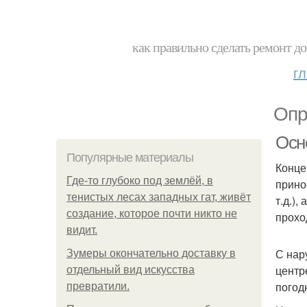
как правильно сделать ремонт до
г
Опр
Осн
Популярные материалы
Конце
Где-то глубоко под землёй, в
прино
тенистых лесах западных гат, живёт
т.д.)
создание, которое почти никто не
прохо
видит.
С нар
Зумеры окончательно доставку в
центр
отдельный вид искусства
погод
превратили.