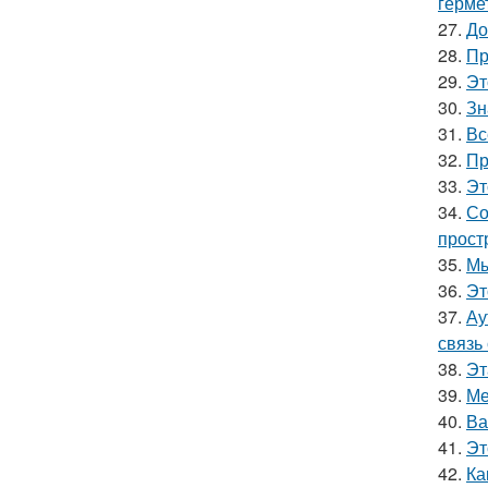
герме
27.
До
28.
Пр
29.
Эт
30.
Зн
31.
Вс
32.
Пр
33.
Эт
34.
Со
прост
35.
Мы
36.
Эт
37.
Ау
связь
38.
Эт
39.
Ме
40.
Ва
41.
Эт
42.
Ка