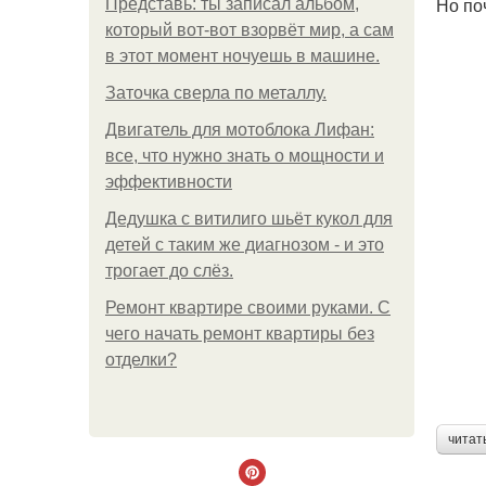
Но по
Представь: ты записал альбом,
который вот-вот взорвёт мир, а сам
в этот момент ночуешь в машине.
Заточка сверла по металлу.
Двигатель для мотоблока Лифан:
все, что нужно знать о мощности и
эффективности
Дедушка с витилиго шьёт кукол для
детей с таким же диагнозом - и это
трогает до слёз.
Ремонт квартире своими руками. С
чего начать ремонт квартиры без
отделки?
читат