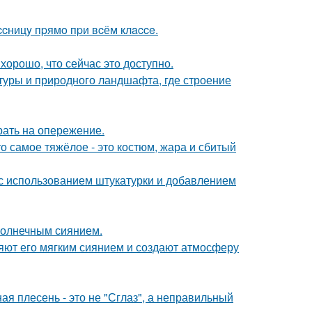
cницy пpямo пpи вcём клacce.
хорошо, что сейчас это доступно.
ктуры и природного ландшафта, где строение
рать на опережение.
о самое тяжёлое - это костюм, жара и сбитый
с использованием штукатурки и добавлением
солнечным сиянием.
яют его мягким сиянием и создают атмосферу
ая плесень - это не "Сглаз", а неправильный