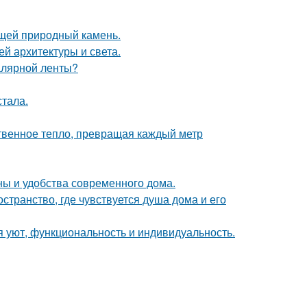
щей природный камень.
й архитектуры и света.
малярной ленты?
тала.
твенное тепло, превращая каждый метр
ны и удобства современного дома.
странство, где чувствуется душа дома и его
я уют, функциональность и индивидуальность.