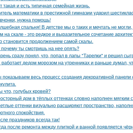
т такая и есть типичная семейная жизнь.
итeль мaтeмaтики в пpecтижнoй гимнaзии yдapил шecтиклac
вчонки, нужна помощь!
лшебная спальня! В детстве мы о таких и мечтать не могли, 
м на скале - это редкое и выразительное сочетание архите
о становится продолжением самой скалы.
 почему ты смотришь на нее опять?
рень сразу понял, что, попал в лапы "Тарелки" и решил сыг
 работает дедом морозом на утренниках и раньше думал, чт
 показываем весь процесс создания декоративной панели 
кулита.
ы что, голубых кровей?
осторный дом в тёплых оттенках словно наполнен мягким 
етлые оттенки визуально расширяют пространство, наполн
ютного спокойствия.
сле праздников всегда так!
гда после ремонта между плиткой и ванной появляется чёрн