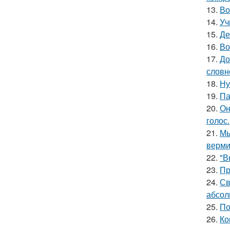
13.
Во
14.
Уч
15.
Де
16.
Во
17.
До
словн
18.
Ну
19.
Па
20.
Он
голос.
21.
Мы
верми
22.
"В
23.
Пр
24.
Св
абсол
25.
По
26.
Ко