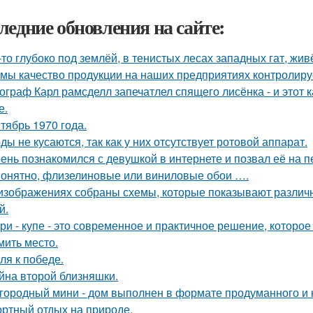
ледние обновления на сайте:
-то глубоко под землёй, в тенистых лесах западных гат, жив
 мы качество продукции на наших предприятиях контролиру
ограф Карл рамсделл запечатлел спящего лисёнка - и этот 
е.
тябрь 1970 года.
ды не кусаются, так как у них отсутствует ротовой аппарат.
ень познакомился с девушкой в интернете и позвал её на п
онятно, флизелиновые или виниловые обои ….
изображениях собраны схемы, которые показывают различн
й.
ри - купе - это современное и практичное решение, которое
мить место.
ля к победе.
йна второй близняшки.
городный мини - дом выполнен в формате продуманного и 
ртный отдых на природе.