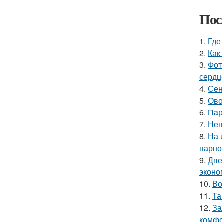
Пос
1.
Где
2.
Как
3.
Фот
сердц
4.
Сен
5.
Ово
6.
Пaр
7.
Неп
8.
На 
парно
9.
Две
эконо
10.
Во
11.
Та
12.
За
комфо