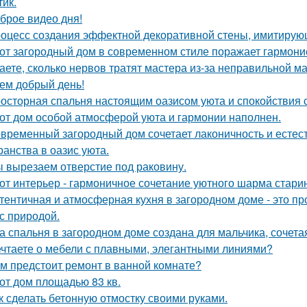
тик.
брое видео дня!
оцесс создания эффектной декоративной стены, имитирую
от загородный дом в современном стиле поражает гармоние
аете, сколько нервов тратят мастера из-за неправильной 
ем добрый день!
осторная спальня настоящим оазисом уюта и спокойствия с
от дом особой атмосферой уюта и гармонии наполнен.
временный загородный дом сочетает лаконичность и естес
ранства в оазис уюта.
 вырезаем отверстие под раковину.
от интерьер - гармоничное сочетание уютного шарма стари
тентичная и атмосферная кухня в загородном доме - это про
 с природой.
а спальня в загородном доме создана для мальчика, сочета
чтаете о мебели с плавными, элегантными линиями?
м предстоит ремонт в ванной комнате?
от дом площадью 83 кв.
к сделать бетонную отмостку своими руками.