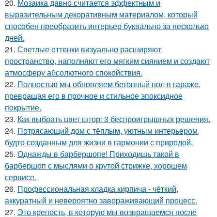
20.
Мозаика давно считается эффектным и
выразительным декоративным материалом, который
способен преобразить интерьер буквально за несколько
дней.
21.
Светлые оттенки визуально расширяют
пространство, наполняют его мягким сиянием и создают
атмосферу абсолютного спокойствия.
22.
Полностью мы обновляем бетонный пол в гараже,
превращая его в прочное и стильное эпоксидное
покрытие.
23.
Как выбрать цвет штор: 3 беспроигрышных решения.
24.
Потрясающий дом с тёплым, уютным интерьером,
будто созданным для жизни в гармонии с природой.
25.
Однажды в барбершопе! Приходишь такой в
барбершоп с мыслями о крутой стрижке, хорошем
сервисе.
26.
Профессиональная кладка кирпича - чёткий,
аккуратный и невероятно завораживающий процесс.
27.
Это крепость, в которую мы возвращаемся после