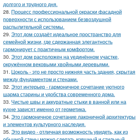
долгого и трудного дня.
28.
Процесс профессиональной окраски фасадной
поверхности с использованием безвоздушной
распылительной системы.
29.
Этот дом создаёт идеальное пространство для
семейной жизни, где сдержанная элегантность
гармонирует с практичным комфортом.
30.
Этот дом расположен на уединённом участке,
окружённом вековыми хвойными деревьями.
31.
Цоколь - это не просто нижняя часть здания, скрытая
между фундаментом и стенами.
32.
Этот интерьер - гармоничное сочетание уютного
шарма старины и удобства современного дома.
33.
Чистые швы и аккуратные стыки в ванной или на
кухне зависят именно от герметика.
34.
Это гармоничное сочетание лаконичной архитектуры
и элементов культурного наследия.
35.
Это видео - отличная возможность увидеть, как из
обычной стены можно сделать изящный и стильный