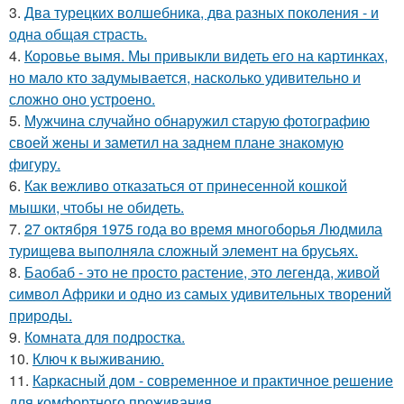
3.
Два турецких волшебника, два разных поколения - и
одна общая страсть.
4.
Коровье вымя. Мы привыкли видеть его на картинках,
но мало кто задумывается, насколько удивительно и
сложно оно устроено.
5.
Мужчина случайно обнаружил старую фотографию
своей жены и заметил на заднем плане знакомую
фигуру.
6.
Как вежливо отказаться от принесенной кошкой
мышки, чтобы не обидеть.
7.
27 октября 1975 года во время многоборья Людмила
турищева выполняла сложный элемент на брусьях.
8.
Баобаб - это не просто растение, это легенда, живой
символ Африки и одно из самых удивительных творений
природы.
9.
Комната для подростка.
10.
Ключ к выживанию.
11.
Каркасный дом - современное и практичное решение
для комфортного проживания.