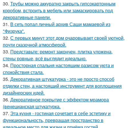
30.
Трубы можно аккуратно закрыть гипсокартонным
коробом, встроить в мебель или замаскировать под
декоративные панели.
31.
В сеть попал личный архив Саши мамаевой из
"Физрука".
32.
С первых минут этот дом очаровывает своей уютной,
почти сказочной атмосферой.
33.
Представьте: ремонт закончен, плитка уложена,
стены ровные, всё выглядит идеально.
34.
Просторная спальня настоящим оазисом уюта и
спокойствия стала.
35.
Декоративная штукатурка - это не просто способ
отделки стен, а настоящий инструмент для воплощения
дизайнерских идей.
36.
Декоративное покрытие с эффектом мрамора
(венецианская штукатурка.
37.
Эта кухня - гостиная сочетает в себе эстетику и
функциональность, превращая пространство в
идеальное место для жизни и приёма гостей.