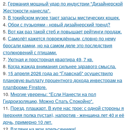
2.
Германия мощный удар по индустрии "Дизайнерской
Жестокости нанесла".
3.
В токийском музее тают запасы мистических кошек.
4.
Обои с пузырями - новый дизайнерский тренд?
5.
Вот как раз такой стеб и повышает рейтинги продаж.
6.
Самолёт кажется повреждённым, словно по нему
бросали камни, но на самом деле это последствия
столкновений с птицами.
7.
Уютная и просторная квартира 49, 7 кв.
8.
Когда жажда внимания сильнее здравого смысла.
9.
15 апреля 2026 года ао "Главснаб" осуществило
плановую выплату процентного дохода инвесторам на
платформе Finstore.
10.
Многие уверены: "Если Нанести на пол
Гидроизоляцию, Можно Спать Спокойно".
11.
Поезд, плацкарт. В купе нас трое: с одной стороны я
(верхняя полка пустая), напротив - женщина лет 40 и её
дочь, примерно 10 лет.
12.
Взгляни на мои апельсинчики!