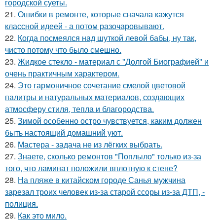
городской суеты.
21.
Ошибки в ремонте, которые сначала кажутся
классной идеей - а потом разочаровывают.
22.
Когда посмеялся над шуткой левой бабы, ну так,
чисто потому что было смешно.
23.
Жидкое стекло - материал с "Долгой Биографией" и
очень практичным характером.
24.
Это гармоничное сочетание смелой цветовой
палитры и натуральных материалов, создающих
атмосферу стиля, тепла и благородства.
25.
Зимой особенно остро чувствуется, каким должен
быть настоящий домашний уют.
26.
Мастера - задача не из лёгких выбрать.
27.
Знаете, сколько ремонтов "Поплыло" только из-за
того, что ламинат положили вплотную к стене?
28.
На пляже в китайском городе Санья мужчина
зарезал троих человек из-за старой ссоры из-за ДТП, -
полиция.
29.
Как это мило.