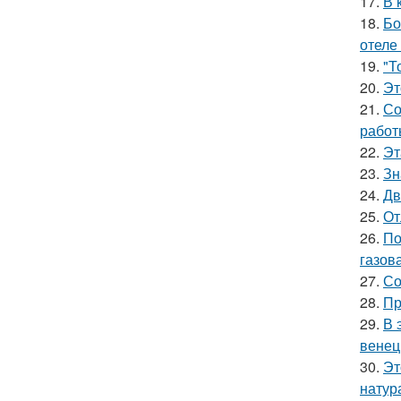
17.
В 
18.
Бо
отеле
19.
"Т
20.
Эт
21.
Со
работ
22.
Эт
23.
Зн
24.
Дв
25.
От
26.
По
газова
27.
Со
28.
Пр
29.
В 
венец
30.
Эт
натур