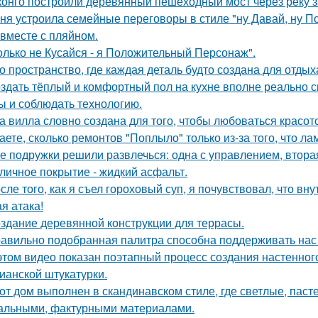
конго построили деревянный пешеходный мост через реку з
ня устроила семейные переговоры в стиле "ну Давай, ну По
 вместе с пляйном.
олько не Кусайся - я Положительный Персонаж".
о пространство, где каждая деталь будто создана для отдых
здать тёплый и комфортный пол на кухне вполне реально с
ы и соблюдать технологию.
а вилла словно создана для того, чтобы любоваться красот
аете, сколько ремонтов "Поплыло" только из-за того, что л
е подружки решили развлечься: одна с управлением, вторая
личное покрытие - жидкий асфальт.
сле того, как я съел гороховый суп, я почувствовал, что вн
я атака!
здание деревянной конструкции для террасы.
авильно подобранная палитра способна поддерживать нас
этом видео показан поэтапный процесс создания настенн
ианской штукатурки.
от дом выполнен в скандинавском стиле, где светлые, паст
альными, фактурными материалами.