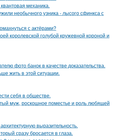
 квантовая механика.
жили необычного узника - лысого сфинкса с
ромахнуться с актёрами?
оей королевской голубой кружевной короной и
телю фото банок в качестве доказательства.
ьше жить в этой ситуации.
ести себя в обществе.
атый муж, роскошное поместье и роль любящей
 архитектурную выразительность.
торый сразу бросается в глаза.