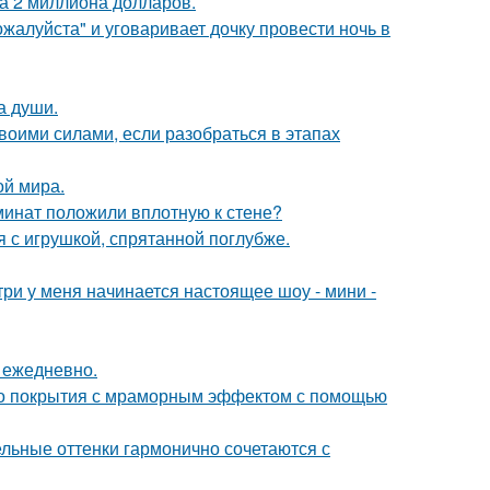
а 2 миллиона долларов.
жалуйста" и уговаривает дочку провести ночь в
а души.
воими силами, если разобраться в этапах
ой мира.
аминат положили вплотную к стене?
 с игрушкой, спрятанной поглубже.
утри у меня начинается настоящее шоу - мини -
 ежедневно.
ого покрытия с мраморным эффектом с помощью
ельные оттенки гармонично сочетаются с