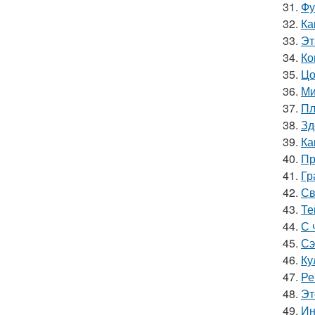
31.
Фу
32.
Ка
33.
Эт
34.
Ко
35.
Цо
36.
Ми
37.
Пл
38.
Зд
39.
Ка
40.
Пр
41.
Гр
42.
Св
43.
Те
44.
С 
45.
Сэ
46.
Ку
47.
Ре
48.
Эт
49.
Ин