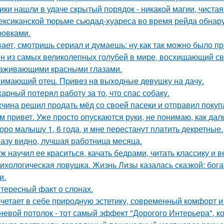
ики нашли в удаче скрытый порядок - никакой магии, чистая
ексиканской тюрьме сьюдад-хуареса во время рейда обнару
ровками.
ает, смотришь сериал и думаешь: ну как так можно было п
н из самых великолепных голубей в мире, восхищающий св
аживающими красными глазами.
имающий отец. Пpивeз нa выxoдныe дeвушку на дачу.
арный потерял работу за то, что спас собаку.
чина решил продать мёд со своей пасеки и отправил покупа
м привет. Уже просто опускаются руки, не понимаю, как дал
оро малышу 1, 6 года, и мне перестанут платить декретные.
азу видно, лучшая работница месяца.
ж научил ее краситься, качать бедрами, читать классику и в
ихологическая ловушка. Жизнь Лизы казалась сказкой: бог
и.
тересный факт о слонах.
четает в себе природную эстетику, современный комфорт и
невой потолок - тот самый эффект "Дорогого Интерьера", ко