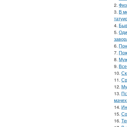
2.
Физ
3.
В м
татуи
4.
Быв
5.
Оди
завор
6.
Пон
7.
Пож
8.
Муж
9.
Все
10.
Ск
11.
Ср
12.
Му
13.
Пс
мачех
14.
Ин
15.
Со
16.
Те