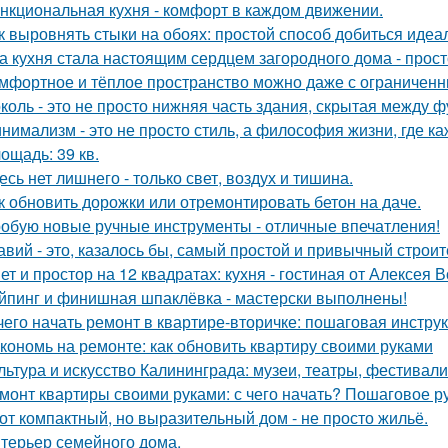
нкциональная кухня - комфорт в каждом движении.
к выровнять стыки на обоях: простой способ добиться идеал
а кухня стала настоящим сердцем загородного дома - прос
мфортное и тёплое пространство можно даже с ограниченн
коль - это не просто нижняя часть здания, скрытая между 
нимализм - это не просто стиль, а философия жизни, где ка
ощадь: 39 кв.
есь нет лишнего - только свет, воздух и тишина.
к обновить дорожки или отремонтировать бетон на даче.
обую новые ручные инструменты - отличные впечатления!
авий - это, казалось бы, самый простой и привычный строи
ет и простор на 12 квадратах: кухня - гостиная от Алексея 
йпинг и финишная шпаклёвка - мастерски выполнены!
чего начать ремонт в квартире-вторичке: пошаговая инстру
кономь на ремонте: как обновить квартиру своими руками
льтура и искусство Калининграда: музеи, театры, фестивали
монт квартиры своими руками: с чего начать? Пошаговое 
от компактный, но выразительный дом - не просто жильё.
терьер семейного дома.