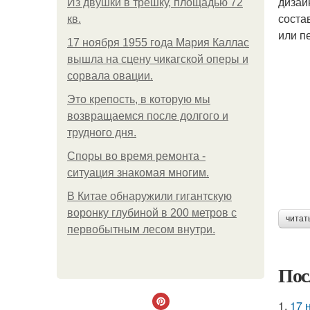
дизай
Из двушки в трешку, площадью 72
соста
кв.
или п
17 ноября 1955 года Мария Каллас
вышла на сцену чикагской оперы и
сорвала овации.
Это крепость, в которую мы
возвращаемся после долгого и
трудного дня.
Споры во время ремонта -
ситуация знакомая многим.
В Китaе обнаружили гигaнтскую
воронку глубиной в 200 метров с
читат
первобытным лесом внутри.
Пос
1.
17 