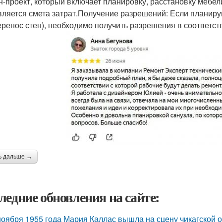
н-проект, который включает планировку, расстановку мебел
вляется смета затрат.Получение разрешений: Если планиру
еренос стен), необходимо получить разрешения в соответст
ь дальше →
ледние обновления на сайте:
ноября 1955 года Мария Каллас вышла на сцену чикагской 