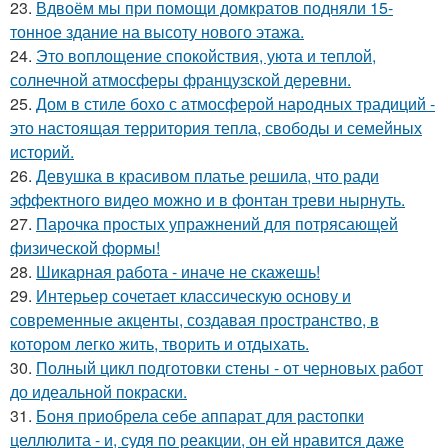
23.
Вдвоём мы при помощи домкратов подняли 15-
тонное здание на высоту нового этажа.
24.
Это воплощение спокойствия, уюта и теплой,
солнечной атмосферы французской деревни.
25.
Дом в стиле бохо с атмосферой народных традиций -
это настоящая территория тепла, свободы и семейных
историй.
26.
Девушка в красивом платье решила, что ради
эффектного видео можно и в фонтан треви нырнуть.
27.
Парочка простых упражнений для потрясающей
физической формы!
28.
Шикарная работа - иначе не скажешь!
29.
Интерьер сочетает классическую основу и
современные акценты, создавая пространство, в
котором легко жить, творить и отдыхать.
30.
Полный цикл подготовки стены - от черновых работ
до идеальной покраски.
31.
Боня приобрела себе аппарат для растопки
целлюлита - и, судя по реакции, он ей нравится даже