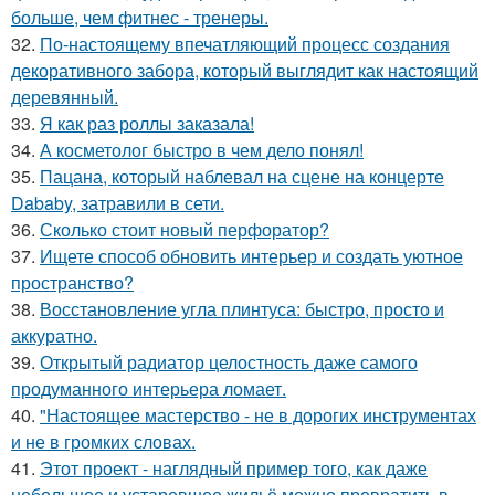
больше, чем фитнес - тренеры.
32.
По-настоящему впечатляющий процесс создания
декоративного забора, который выглядит как настоящий
деревянный.
33.
Я как раз роллы заказала!
34.
А косметолог быстро в чем дело понял!
35.
Пацана, который наблевал на сцене на концерте
Dababy, затравили в сети.
36.
Сколько стоит новый перфоратор?
37.
Ищете способ обновить интерьер и создать уютное
пространство?
38.
Восстановление угла плинтуса: быстро, просто и
аккуратно.
39.
Открытый радиатор целостность даже самого
продуманного интерьера ломает.
40.
"Настоящее мастерство - не в дорогих инструментах
и не в громких словах.
41.
Этот проект - наглядный пример того, как даже
небольшое и устаревшее жильё можно превратить в