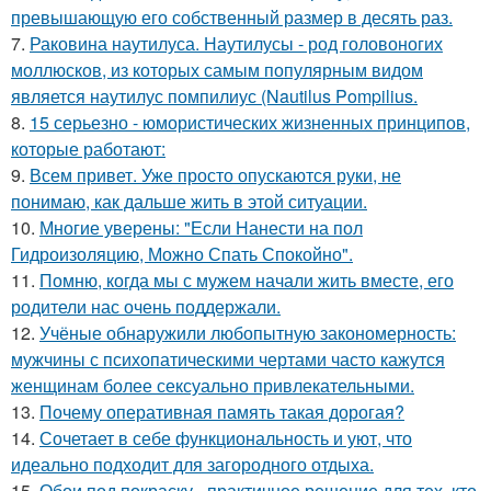
превышающую его собственный размер в десять раз.
7.
Раковина наутилуса. Наутилусы - род головоногих
моллюсков, из которых самым популярным видом
является наутилус помпилиус (Nautilus Pompilius.
8.
15 серьезно - юмористических жизненных принципов,
которые работают:
9.
Всем привет. Уже просто опускаются руки, не
понимаю, как дальше жить в этой ситуации.
10.
Многие уверены: "Если Нанести на пол
Гидроизоляцию, Можно Спать Спокойно".
11.
Помню, когда мы с мужем начали жить вместе, его
родители нас очень поддержали.
12.
Учёные обнаружили любопытную закономерность:
мужчины с психопатическими чертами часто кажутся
женщинам более сексуально привлекательными.
13.
Почему оперативная память такая дорогая?
14.
Сочетает в себе функциональность и уют, что
идеально подходит для загородного отдыха.
15.
Обои под покраску - практичное решение для тех, кто