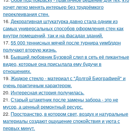
хочет легко менять интерьер без трудоёмкого
переклеивания стен.
16.
Декоративная штукатурка давно стала одним из
самых универсальных способов оформления стен как
внутри помещений, так и на фасадах зданий.
17.
55 000 теннисных мячей после турнира уимблдон
получают вторую жизнь.
18.
Бывший любовник Бузовой слил в сеть её пикантные
видео, которые она присылала ему будучи в
отношениях.
19.
Жидкое стекло - материал с "Долгой Биографией" и
очень практичным характером.
20.
Интересная история получилась.
21.
Старый штакетник после замены забора - это не
мусор, а ценный ремонтный ресурс.
22.
Пространство, в котором свет, воздух и натуральные
материалы создают ощущение спокойствия и уюта с
первых минут.