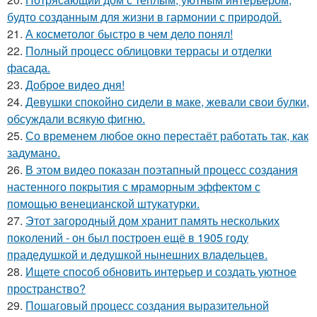
будто созданным для жизни в гармонии с природой.
21.
А косметолог быстро в чем дело понял!
22.
Полный процесс облицовки террасы и отделки
фасада.
23.
Доброе видео дня!
24.
Девушки спокойно сидели в маке, жевали свои булки,
обсуждали всякую фигню.
25.
Со временем любое окно перестаёт работать так, как
задумано.
26.
В этом видео показан поэтапный процесс создания
настенного покрытия с мраморным эффектом с
помощью венецианской штукатурки.
27.
Этот загородный дом хранит память нескольких
поколений - он был построен ещё в 1905 году
прадедушкой и дедушкой нынешних владельцев.
28.
Ищете способ обновить интерьер и создать уютное
пространство?
29.
Пошаговый процесс создания выразительной