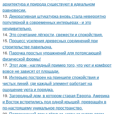
архитектура и природа существуют в идеальном
равновесии.
13.
Декоративная штукатурка вновь стала невероятно
популярной в современных интерьерах - и это
неудивительно.
14.
Это сочетание лёгкости, свежести и спокойствия.
15.
Процесс усиления древесных соединений при
строительстве павильона.
16.
Парочка простых упражнений для потрясающей
физической формы!
17.
Этот дом - наглядный пример того, что уют и комфорт
вовсе не зависят от площади.
18.
Интерьер построен на принципе спокойствия и
чистых линий, где каждый элемент работает на
ощущение уюта и порядка.
19.
Загородный дом, в котором старая Европа, Америка
и Восток встретились под одной крышей, превращён в
по-настоящему уникальное пространство.
20.
Потрясающий дом с тёплым, уютным интерьером,