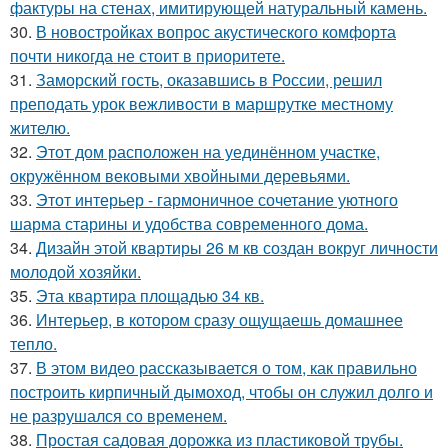
фактуры на стенах, имитирующей натуральный камень.
30.
В новостройках вопрос акустического комфорта
почти никогда не стоит в приоритете.
31.
Заморский гость, оказавшись в России, решил
преподать урок вежливости в маршрутке местному
жителю.
32.
Этот дом расположен на уединённом участке,
окружённом вековыми хвойными деревьями.
33.
Этот интерьер - гармоничное сочетание уютного
шарма старины и удобства современного дома.
34.
Дизайн этой квартиры 26 м кв создан вокруг личности
молодой хозяйки.
35.
Эта квартира площадью 34 кв.
36.
Интерьер, в котором сразу ощущаешь домашнее
тепло.
37.
В этом видео рассказывается о том, как правильно
построить кирпичный дымоход, чтобы он служил долго и
не разрушался со временем.
38.
Простая садовая дорожка из пластиковой трубы.