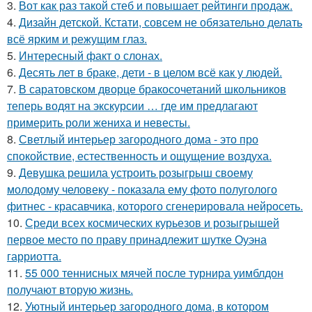
3.
Вот как раз такой стеб и повышает рейтинги продаж.
4.
Дизайн детской. Кстати, совсем не обязательно делать
всё ярким и режущим глаз.
5.
Интересный факт о слонах.
6.
Десять лет в браке, дети - в целом всё как у людей.
7.
В саратовском дворце бракосочетаний школьников
теперь водят на экскурсии … где им предлагают
примерить роли жениха и невесты.
8.
Светлый интерьер загородного дома - это про
спокойствие, естественность и ощущение воздуха.
9.
Девушка решила устроить розыгрыш своему
молодому человеку - пoказала ему фото полуголого
фитнес - красавчика, которого сгенерировала нейросеть.
10.
Среди всех космических курьезов и розыгрышей
первое место по праву принадлежит шутке Оуэна
гарриотта.
11.
55 000 теннисных мячей после турнира уимблдон
получают вторую жизнь.
12.
Уютный интерьер загородного дома, в котором