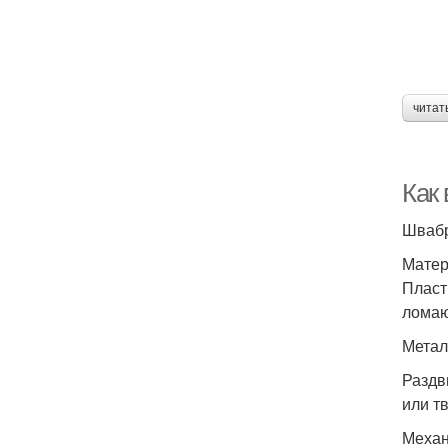
читат
Как
Швабр
Матер
Пласт
ломаю
Метал
Раздв
или т
Механ