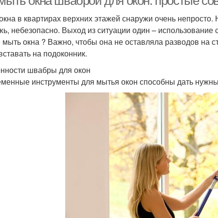
 мыть окна шваброй для окон: простые со
окна в квартирах верхних этажей снаружи очень непросто. 
жь, небезопасно. Выход из ситуации один – использование
 мыть окна ? Важно, чтобы она не оставляла разводов на с
вставать на подоконник.
нности швабры для окон
менные инструменты для мытья окон способны дать нужны