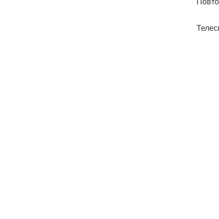
Повто
Телес