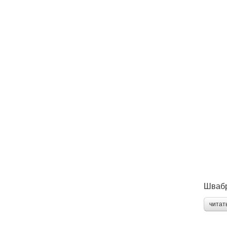
Швабр
читат