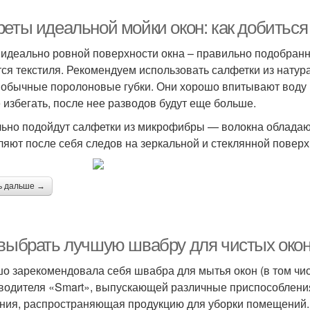
реты идеальной мойки окон: как добиться
 идеально ровной поверхности окна – правильно подобранн
тся текстиля. Рекомендуем использовать салфетки из натур
 обычные поролоновые губки. Они хорошо впитывают воду 
 избегать, после нее разводов будут еще больше.
ьно подойдут салфетки из микрофибры — волокна облада
ляют после себя следов на зеркальной и стеклянной повер
ь дальше →
 выбрать лучшую швабру для чистых окон:
о зарекомендовала себя швабра для мытья окон (в том чи
водителя «Smart», выпускающей различные приспособления 
ния, распространяющая продукцию для уборки помещений.