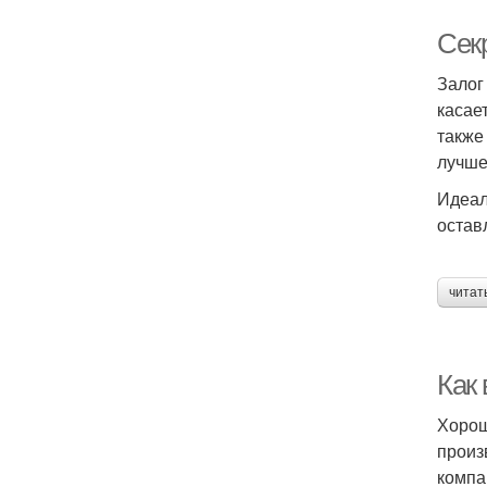
Сек
Залог
касае
также
лучше
Идеал
остав
читат
Как
Хорош
произ
компа