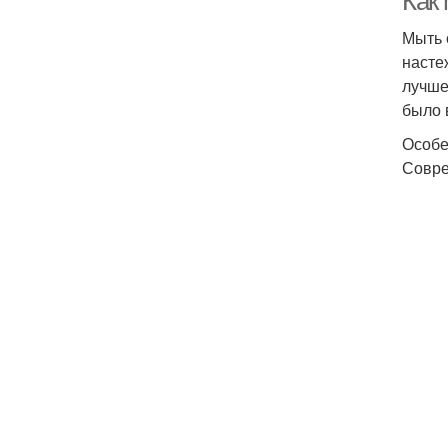
Как
Мыть 
насте
лучше
было 
Особе
Совре