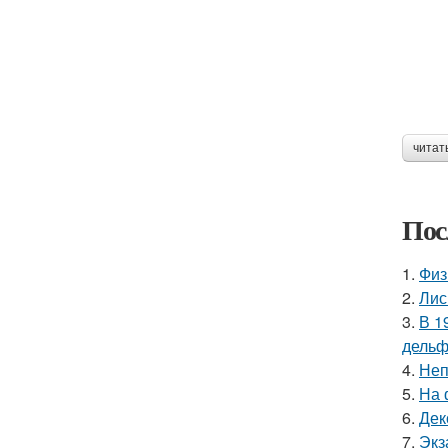
читат
Пос
1.
Физ
2.
Лис
3.
В 1
дельф
4.
Неп
5.
На 
6.
Дек
7.
Экз