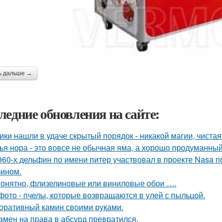
ь дальше →
ледние обновления на сайте:
ики нашли в удаче скрытый порядок - никакой магии, чистая
ья нора - это вовсе не обычная яма, а хорошо продуманны
960-х дельфин по имени питер участвовал в проекте Nasa 
ином.
онятно, флизелиновые или виниловые обои ….
фото - пчелы, которые возвращаются в улей с пыльцой.
оративный камин своими руками.
амен на права в абсурд превратился.