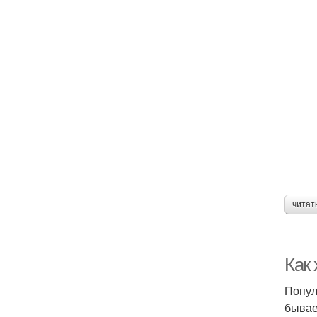
читат
Как
Попул
бывае