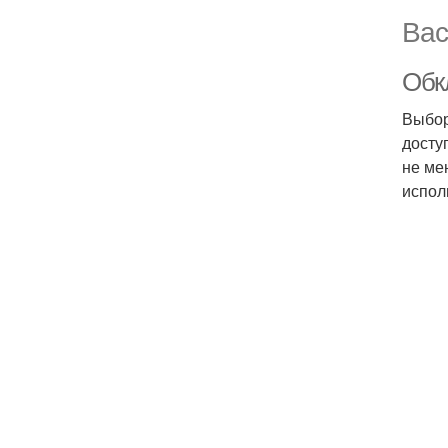
Вас
Обк
Выбор
досту
не ме
испол