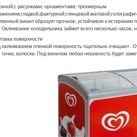
онной;с рисунками; орнаментами; трехмерным
ажением;гладкой;фактурной;глянцевой;матовой;голографич
твенный винил образует прочное, устойчивое к истиранию 
. Оклеивание холодильника займет всего несколько часов, н
товка поверхности
 оклеиванием пленкой поверхность тщательно очищают . О
, точки, волоски. Под винилом любая неровность будет заме