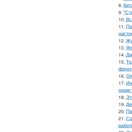
8.
Кит
9.
"Ст
10.
Вс
11.
По
насто
12.
Жу
13.
Яп
14.
Ди
15.
То
фрукт
16.
Оп
17.
Ин
охрис
18.
Эт
19.
Де
20.
Пр
21.
Со
работ