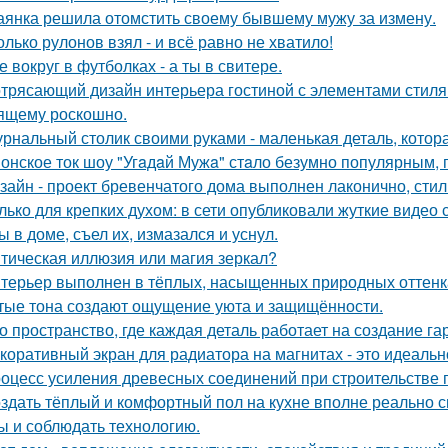
аянка решила отомстить своему бывшему мужу за измену.
олько рулонов взял - и всё равно не хватило!
е вокруг в футболках - а ты в свитере.
трясающий дизайн интерьера гостиной с элементами стиля а
ящему роскошно.
рнальный столик своими руками - маленькая деталь, котор
онское ток шоу "Угaдaй Мужa" стaло безумно популярным, п
зайн - проект бревенчатого дома выполнен лаконично, сти
лько для крепких духом: в сети опубликовали жуткие видео
ы в доме, съел их, измазался и уснул.
тическая иллюзия или магия зеркал?
терьер выполнен в тёплых, насыщенных природных оттенка
тые тона создают ощущение уюта и защищённости.
о пространство, где каждая деталь работает на создание г
коративный экран для радиатора на магнитах - это идеальн
оцесс усиления древесных соединений при строительстве 
здать тёплый и комфортный пол на кухне вполне реально с
ы и соблюдать технологию.