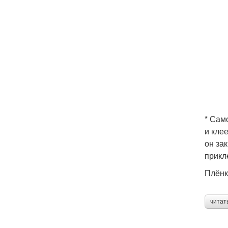
* Сам
и кле
он за
прикл
Плёнк
читат