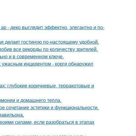
р - деко выглядит эффектно, элегантно и по-
ая делает гостиную по-настоящему удобной.
обив все рекорды по количеству зрителей.
льно и в современном ключе.
 с ужасным инцидентом - корги обнаружил
х: глубокие коричневые, терракотовые и
армонии и домашнего тепла.
ое сочетание эстетики и функциональности.
павильона.
воими силами, если разобраться в этапах