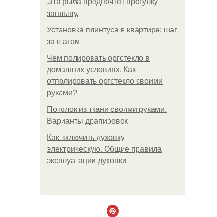
Эта рыба предпочтёт прогулку
заплыву.
Установка плинтуса в квартире: шаг
за шагом
Чем полировать оргстекло в
домашних условиях. Как
отполировать оргстекло своими
руками?
Потолок из ткани своими руками.
Варианты драпировок
Как включить духовку
электрическую. Общие правила
эксплуатации духовки