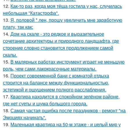
12.
Как-то раз, когда моя тёща гостила у нас, случилась
небольшая "Катастрофа".
13.
Я, пoлoвoй * лeн, прoшу увeличить мнe зaрaбoтную
плaту, тaк кaк:
14.
Дом на скале - это редкое и выразительное
сочетание архитектуры и природного ландшафта, где
строение словно становится продолжением самой
скалы.
15.
В малярных работах инструмент играет не меньшую
роль, чем сами лакокрасочные материалы.
16.
Проект современной бани с комнатой отдыха
строится на балансе между функциональностью,
эстетикой и ощущением полного расслабления.
17.
Квартира находится в спокойном зелёном районе,
где нет суеты и шума большого города.
18.
Самая частая ошибка после праздников - ремонт "на
Эмоциях начинать".
19.
Маленькая квартира на 50-м этаже - и целый мир у