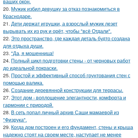
ваших окон.
20.
Мужик избил девушку за отказ познакомиться в
Краснодаре.
21.
Дети держат игрушки, а взрослый мужик лезет
вырывать их из рук и орёт, чтобы "всё Отдали".
22.
Это пространство, где каждая деталь будто создана
для отдыха души.
23.
"Да, я мошенница!
24.
Полный цикл подготовки стены - от черновых работ
до идеальной покраски.
25.
Простой и эффективный способ грунтования стен с
помощью валика.
26.
Создание деревянной конструкции для террасы.
27.
Этот дом - воплощение элегантности, комфорта и
гармонии с природой.
28.
В сеть попал личный архив Саши мамаевой из
"Физрука".
29.
Когда дом построен и его фундамент, стены и крыша
надежно стоят на своем месте, наступает не менее