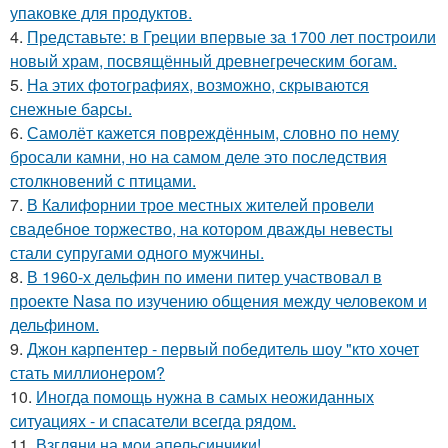
упаковке для продуктов.
4.
Представьте: в Греции впервые за 1700 лет построили
новый храм, посвящённый древнегреческим богам.
5.
На этих фотографиях, возможно, скрываются
снежные барсы.
6.
Самолёт кажется повреждённым, словно по нему
бросали камни, но на самом деле это последствия
столкновений с птицами.
7.
В Калифорнии трое местных жителей провели
свадебное торжество, на котором дважды невесты
стали супругами одного мужчины.
8.
В 1960-х дельфин по имени питер участвовал в
проекте Nasa по изучению общения между человеком и
дельфином.
9.
Джон карпентер - первый победитель шоу "кто хочет
стать миллионером?
10.
Иногда помощь нужна в самых неожиданных
ситуациях - и спасатели всегда рядом.
11.
Взгляни на мои апельсинчики!