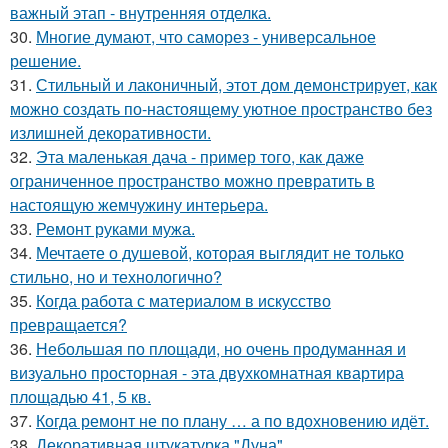
важный этап - внутренняя отделка.
30.
Многие думают, что саморез - универсальное
решение.
31.
Стильный и лаконичный, этот дом демонстрирует, как
можно создать по-настоящему уютное пространство без
излишней декоративности.
32.
Эта маленькая дача - пример того, как даже
ограниченное пространство можно превратить в
настоящую жемчужину интерьера.
33.
Ремонт руками мужа.
34.
Мечтаете о душевой, которая выглядит не только
стильно, но и технологично?
35.
Когда работа с материалом в искусство
превращается?
36.
Небольшая по площади, но очень продуманная и
визуально просторная - эта двухкомнатная квартира
площадью 41, 5 кв.
37.
Когда ремонт не по плану … а по вдохновению идёт.
38.
Декоративная штукатурка "Дуна".