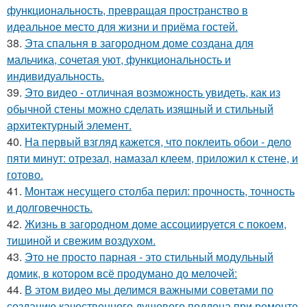
функциональность, превращая пространство в
идеальное место для жизни и приёма гостей.
38.
Эта спальня в загородном доме создана для
мальчика, сочетая уют, функциональность и
индивидуальность.
39.
Это видео - отличная возможность увидеть, как из
обычной стены можно сделать изящный и стильный
архитектурный элемент.
40.
На первый взгляд кажется, что поклеить обои - дело
пяти минут: отрезал, намазал клеем, приложил к стене, и
готово.
41.
Монтаж несущего столба перил: прочность, точность
и долговечность.
42.
Жизнь в загородном доме ассоциируется с покоем,
тишиной и свежим воздухом.
43.
Это не просто парная - это стильный модульный
домик, в котором всё продумано до мелочей:
44.
В этом видео мы делимся важными советами по
созданию качественного душевого поддона при ремонте