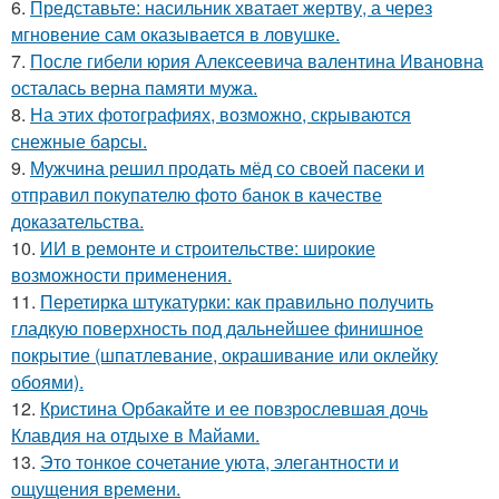
6.
Представьте: насильник хватает жертву, а через
мгновение сам оказывается в ловушке.
7.
После гибели юрия Алексеевича валентина Ивановна
осталась верна памяти мужа.
8.
На этих фотографиях, возможно, скрываются
снежные барсы.
9.
Мужчина решил продать мёд со своей пасеки и
отправил покупателю фото банок в качестве
доказательства.
10.
ИИ в ремонте и строительстве: широкие
возможности применения.
11.
Перетирка штукатурки: как правильно получить
гладкую поверхность под дальнейшее финишное
покрытие (шпатлевание, окрашивание или оклейку
обоями).
12.
Кристина Орбакайте и ее повзрослевшая дочь
Клавдия на отдыхе в Майами.
13.
Это тонкое сочетание уюта, элегантности и
ощущения времени.