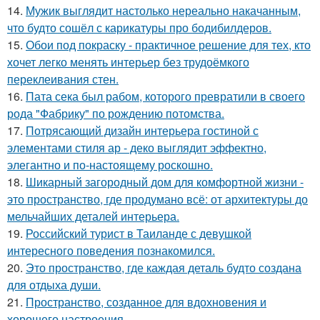
14.
Мужик выглядит настолько нереально накачанным,
что будто сошёл с карикатуры про бодибилдеров.
15.
Обои под покраску - практичное решение для тех, кто
хочет легко менять интерьер без трудоёмкого
переклеивания стен.
16.
Пата сека был рабом, которого превратили в своего
рода "Фабрику" по рождению потомства.
17.
Потрясающий дизайн интерьера гостиной с
элементами стиля ар - деко выглядит эффектно,
элегантно и по-настоящему роскошно.
18.
Шикарный загородный дом для комфортной жизни -
это пространство, где продумано всё: от архитектуры до
мельчайших деталей интерьера.
19.
Российский турист в Таиланде с девушкой
интересного поведения познакомился.
20.
Это пространство, где каждая деталь будто создана
для отдыха души.
21.
Пространство, созданное для вдохновения и
хорошего настроения.