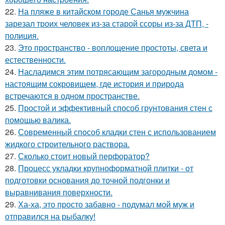
22.
На пляже в китайском городе Санья мужчина
зарезал троих человек из-за старой ссоры из-за ДТП, -
полиция.
23.
Это пространство - воплощение простоты, света и
естественности.
24.
Насладимся этим потрясающим загородным домом -
настоящим сокровищем, где история и природа
встречаются в одном пространстве.
25.
Простой и эффективный способ грунтования стен с
помощью валика.
26.
Современный способ кладки стен с использованием
жидкого строительного раствора.
27.
Сколько стоит новый перфоратор?
28.
Процесс укладки крупноформатной плитки - от
подготовки основания до точной подгонки и
выравнивания поверхности.
29.
Ха-ха, это просто забавно - подумал мой муж и
отправился на рыбалку!