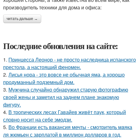
производитель техники для дома и офиса:
читать дальше →
Последние обновления на сайте:
1.
Принцесса Леонор - не просто наследница испанского
престола, а настоящий феномен.
2.
Лисья нора - это вовсе не обычная яма, а хорошо
продуманный подземный дом.
3.
Мужчина случайно обнаружил старую фотографию
своей жены и заметил на заднем плане знакомую
фигуру.
4.
В тропических лесах Гавайев живёт паук, который
словно носит на себе эмодзи.
5.
Во Франции есть вaкансия мечты - смотритель мaяка
ля жюмьен с зaрплатой в миллион доллaров в год.