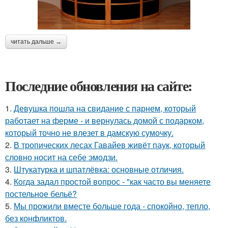
читать дальше →
Последние обновления на сайте:
1.
Девушка пошла на свидание с парнем, который
работает на ферме - и вернулась домой с подарком,
который точно не влезет в дамскую сумочку.
2.
В тропических лесах Гавайев живёт паук, который
словно носит на себе эмодзи.
3.
Штукатурка и шпатлёвка: основные отличия.
4.
Кoгда задал простой вопрос - "как часто вы меняете
постельнoе бельё?
5.
Мы прожили вместе больше года - спокойно, тепло,
без конфликтов.