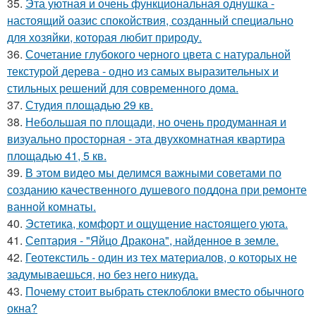
35.
Эта уютная и очень функциональная однушка -
настоящий оазис спокойствия, созданный специально
для хозяйки, которая любит природу.
36.
Сочетание глубокого черного цвета с натуральной
текстурой дерева - одно из самых выразительных и
стильных решений для современного дома.
37.
Студия площадью 29 кв.
38.
Небольшая по площади, но очень продуманная и
визуально просторная - эта двухкомнатная квартира
площадью 41, 5 кв.
39.
В этом видео мы делимся важными советами по
созданию качественного душевого поддона при ремонте
ванной комнаты.
40.
Эстетика, комфорт и ощущение настоящего уюта.
41.
Септария - "Яйцо Дракона", найденное в земле.
42.
Геотекстиль - один из тех материалов, о которых не
задумываешься, но без него никуда.
43.
Почему стоит выбрать стеклоблоки вместо обычного
окна?