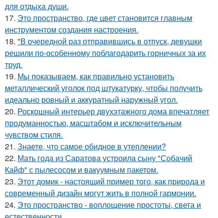
для отдыха души.
17.
Это пространство, где цвет становится главным
инструментом создания настроения.
18.
"В очередной раз отправившись в отпуск, девушки
решили по-особенному поблагодарить горничных за их
труд.
19.
Мы показываем, как правильно установить
металлический уголок под штукатурку, чтобы получить
идеально ровный и аккуратный наружный угол.
20.
Роскошный интерьер двухэтажного дома впечатляет
продуманностью, масштабом и исключительным
чувством стиля.
21.
Знаете, что самое обидное в утеплении?
22.
Мать года из Саратова устроила сыну "Собачий
Кайф" с пылесосом и вакуумным пакетом.
23.
Этот домик - настоящий пример того, как природа и
современный дизайн могут жить в полной гармонии.
24.
Это пространство - воплощение простоты, света и
естественности.