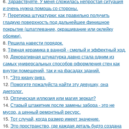
6.
Здравствуйте. У меня сложилась непростая ситуация
и очень нужна помощь со стороны.
7.
Перетирка штукатурки: как правильно получить
гладкую поверхность под дальнейшее финишное
покрытие (шпатлевание, окрашивание или оклейку
обоями).
8.
Решила навести порядок.
9.
Тёмная керамика в ванной - смелый и эффектный ход.
10.
Декоративная штукатурка давно стала одним из
самых универсальных способов оформления стен как
внутри помещений, так и на фасадах зданий.
11.
"Это киану ривз.
12.
Помогите пожалуйста найти эту девушку, она
диетолог.
13.
Оптическая иллюзия или магия зеркал?
14.
Старый штакетник после замены забора - это не
мусор, а ценный ремонтный ресурс.
15.
Тот случай, когда размер имеет значение.
16.
Это пространство, где каждая деталь будто создана