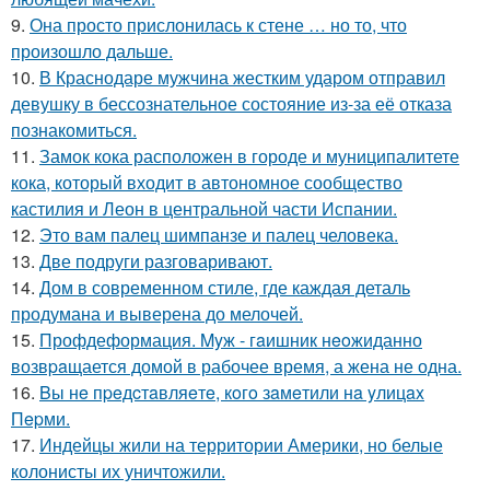
9.
Она просто прислонилась к стене … но то, что
произошло дальше.
10.
В Краснодаре мужчина жестким ударом отправил
девушку в бессознательное состояние из-за её отказа
познакомиться.
11.
Замок кока расположен в городе и муниципалитете
кока, который входит в автономное сообщество
кастилия и Леон в центральной части Испании.
12.
Это вам палец шимпанзе и палец человека.
13.
Две подруги разговаривают.
14.
Дом в современном стиле, где каждая деталь
продумана и выверена до мелочей.
15.
Профдеформация. Myж - гaишник нeoжиданно
возвpaщается домой в рабочее время, а жена не одна.
16.
Bы нe пpeдcтaвляeтe, кoгo зaмeтили нa yлицax
Пepми.
17.
Индейцы жили на территории Америки, но белые
колонисты их уничтожили.