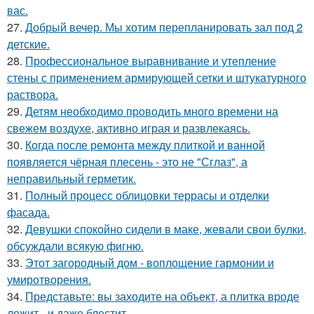
вас.
27.
Добрый вечер. Мы хотим перепланировать зал под 2
детские.
28.
Профессиональное выравнивание и утепление
стены с применением армирующей сетки и штукатурного
раствора.
29.
Детям необходимо проводить много времени на
свежем воздухе, активно играя и развлекаясь.
30.
Когда после ремонта между плиткой и ванной
появляется чёрная плесень - это не "Сглаз", а
неправильный герметик.
31.
Полный процесс облицовки террасы и отделки
фасада.
32.
Девушки спокойно сидели в маке, жевали свои булки,
обсуждали всякую фигню.
33.
Этот загородный дом - воплощение гармонии и
умиротворения.
34.
Представьте: вы заходите на объект, а плитка вроде
лежит - и даже блестит.