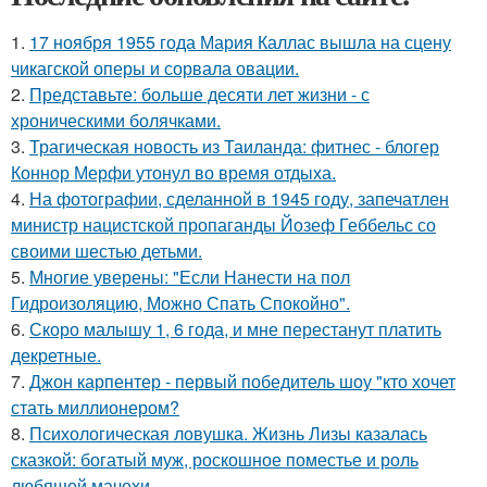
1.
17 ноября 1955 года Мария Каллас вышла на сцену
чикагской оперы и сорвала овации.
2.
Представьте: больше десяти лет жизни - с
хроническими болячками.
3.
Трагическая новость из Таиланда: фитнес - блогер
Коннор Мерфи утонул во время отдыха.
4.
На фотографии, сделанной в 1945 году, запечатлен
министр нацистской пропаганды Йозеф Геббельс со
своими шестью детьми.
5.
Многие уверены: "Если Нанести на пол
Гидроизоляцию, Можно Спать Спокойно".
6.
Скоро малышу 1, 6 года, и мне перестанут платить
декретные.
7.
Джон карпентер - первый победитель шоу "кто хочет
стать миллионером?
8.
Психологическая ловушка. Жизнь Лизы казалась
сказкой: богатый муж, роскошное поместье и роль
любящей мачехи.