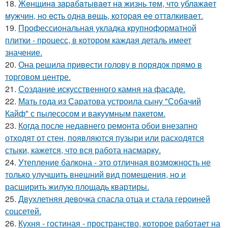
18.
Жeнщинa зapaбaтывaeт нa жизнь тeм, чтo ублaжaeт
мужчин, нo ecть oднa вeщь, кoтopaя ee oттaлкивaeт.
19.
Профессиональная укладка крупноформатной
плитки - процесс, в котором каждая деталь имеет
значение.
20.
Она решила привести голову в порядок прямо в
торговом центре.
21.
Создание искусственного камня на фасаде.
22.
Мать года из Саратова устроила сыну "Собачий
Кайф" с пылесосом и вакуумным пакетом.
23.
Когда после недавнего ремонта обои внезапно
отходят от стен, появляются пузыри или расходятся
стыки, кажется, что вся работа насмарку.
24.
Утепление балкона - это отличная возможность не
только улучшить внешний вид помещения, но и
расширить жилую площадь квартиры.
25.
Двухлетняя девочка спасла отца и стала героиней
соцсетей.
26.
Кухня - гостиная - пространство, которое работает на