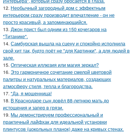
Интерьера", который сразу бросается в глаза.
12.
Необычный загородный дом с эффектным
интерьером сразу производит впечатление - он не
просто красивый, а запоминающийся.
13.
Джон прист был одним из 150 кочегаров на
"Титанике".
14.
Самбурская вышла на сцену и спокойно исполнила
свой хит так, будто поёт не "для Картинки", а для людей в
зале.
15.
Оптическая иллюзия или магия зеркал?
16.
Это гармоничное сочетание смелой цветовой
палитры и натуральных материалов, создающих
атмосферу стиля, тепла и благородства.
17.
"Да, я мошенница!
18.
В Краснодаре сын довёл 88-летнюю мать до
истощения и запер в грязи.
19.
Мы демонстрируем профессиональный и
практичный лайфхак для идеальной установки
плинтусов (цокольных планок) даже на кривых стенах.