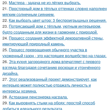
20.
Мастера - задача не из лёгких выбрать.
21.
Просторный дом в тёплых оттенках словно наполнен
мягким солнечным сиянием.
22.
Как выбрать цвет штор: 3 беспроигрышных решения.
23.
Потрясающий дом с тёплым, уютным интерьером,
будто созданным для жизни в гармонии с природой.
24.
Процесс создания эффектной декоративной стены,
имитирующей природный камень.
25.
Процесс превращения обычного участка в
ухоженный газон - это настоящее волшебство на глазах.
26.
Эта кухня загородного дома впечатляет с первого
взгляда благодаря сочетанию роскоши и утончённого
дизайна.
27.
Этот реализованный проект демонстрирует, как
интерьер может полностью отражать личность и
интересы хозяина.
28.
Астрахани пенсонерка насрала.
29.
Как выровнять стыки на обоях: простой способ
добиться идеального результата.