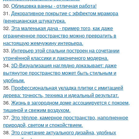
30.
Облицовка ванны - отличная работа!
31.
Декоративное покрытие с эффектом мрамора
(венецианская штукатурка.
32.
Эта маленькая дача - пример того, как даже
ограниченное пространство можно превратить в
настоящую жемчужину интерьера.
33.
Интерьер этой спальни построен на сочетании
утончённой классики и лаконичного модерна.
34.
3D-Визуализация наглядно доказывает: даже
вытянутое пространство может быть стильным и
удобным.
35.
Профессиональная укладка плитки с имитацией
дерева: точность, техника и идеальный результат.
36.
Жизнь в загородном доме ассоциируется с покоем,
тишиной и свежим воздухом.
37.
Это тёплое, камерное пространство, наполненное
природой, светом и спокойствием.
38.
Это сочетание актуального дизайна, удобных