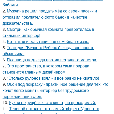
бабочки.
2.
Мужчина решил продать мёд со своей пасеки и
отправил покупателю фото банок в качестве
доказательства.
3.
Смотри, как обычная комната превратилась в
стильный интерьер!
4.
Вот такая и есть типичная семейная жизнь.
5.
Трагедия "Вечного Ребенка": когда внешность
обманчива.
6.
Пленница подъезда против ветряного монстра.
7.
Это пространство, в котором сама природа
становится главным дизайнером.
8.
"Столько рулонов взял - и всё равно не хватило!
9.
Обои под покраску - практичное решение для тех, кто
хочет легко менять интерьер без трудоёмкого
переклеивания стен.
10.
Кухня в хрущёвке - это квест, но проходимый.
11.
Теневой потолок - тот самый эффект "Дорогого