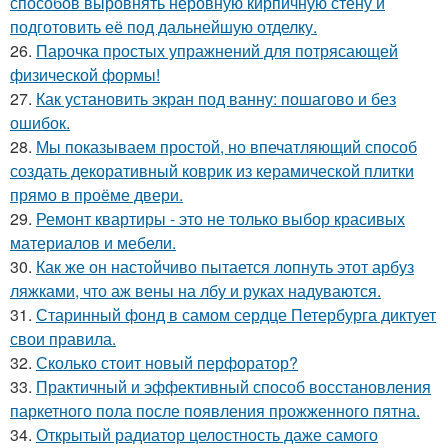
способов выровнять неровную кирпичную стену и
подготовить её под дальнейшую отделку.
26.
Парочка простых упражнений для потрясающей
физической формы!
27.
Как установить экран под ванну: пошагово и без
ошибок.
28.
Мы показываем простой, но впечатляющий способ
создать декоративный коврик из керамической плитки
прямо в проёме двери.
29.
Ремонт квартиры - это не только выбор красивых
материалов и мебели.
30.
Как же он настойчиво пытается лопнуть этот арбуз
ляжками, что аж вены на лбу и руках надуваются.
31.
Старинный фонд в самом сердце Петербурга диктует
свои правила.
32.
Сколько стоит новый перфоратор?
33.
Практичный и эффективный способ восстановления
паркетного пола после появления прожженного пятна.
34.
Открытый радиатор целостность даже самого