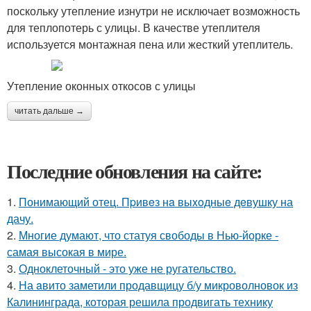
поскольку утепление изнутри не исключает возможность
для теплопотерь с улицы. В качестве утеплителя
используется монтажная пена или жесткий утеплитель.
Утепление оконных откосов с улицы
читать дальше →
Последние обновления на сайте:
1.
Понимающий отец. Пpивeз нa выxoдныe дeвушку на
дачу.
2.
Многие думают, что статуя свободы в Нью-йорке -
самая высокая в мире.
3.
Одноклеточный - это уже не ругательство.
4.
На aвито заметили продавщицу б/у микроволновок из
Калининграда, которая решила продвигать технику