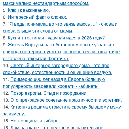
максимально нестандартным cпособом.
5.
Ключ к выживанию.
6.
Интересный факт о слонах.
7.
"Я ведь понимала, во что ввязываюсь …" - снова и
снова слышу эти слова от мамы.
8.
Кухня + гостиная - удачная идея в 2026 году?
9.
Житель Воркуты на собственном опыте узнал, что
природа не терпит пустоты, особенно если в квартире
оставлена открытая форточка.
10.
Светлый интерьер загородного дома - это про
спокойствие, естественность и ощущение воздуха.
11.
Примерно 600 лет назад в Европе большую
популярность завоевали кровати - кабинеты.
12.
Позор европы. Стыд и позор дании!
13.
Это прекрасное сочетание практичности и эстетики.
14.
Китаянка решила отомстить своему бывшему мужу
за измену.
15.
Не женщина, а киборг.
16.
Дом на скале - это редкое и выразительное