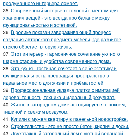
продуманного интерьера ломает.
35.
Современный интерьер столовой с местом для
хранения вещей - это всегда про баланс между
функциональностью и эстетикой.
36.
В ролике показан завораживающий процесс
создания авторского предмета мебели, где разбитое
стекло обретает вторую жизнь.
37.
Этот интерьер - гармоничное сочетание уютного
шарма старины и удобства современного дома.
38.
Эта кухня - гостиная сочетает в себе эстетику и
функциональность, превращая пространство в
идеальное место для жизни и приёма гостей.
39.
Профессиональная укладка плитки с имитацией
дерева: точность, техника и идеальный результат.
40.
Жизнь в загородном доме ассоциируется с покоем,
тишиной и свежим воздухом.
41.
Купили с мужем квартиру в панельной новостройке.
42.
Строительство - это не просто бетон, кирпич и доски.
43.
Двухэтажный загородный дом с уютной верандой -