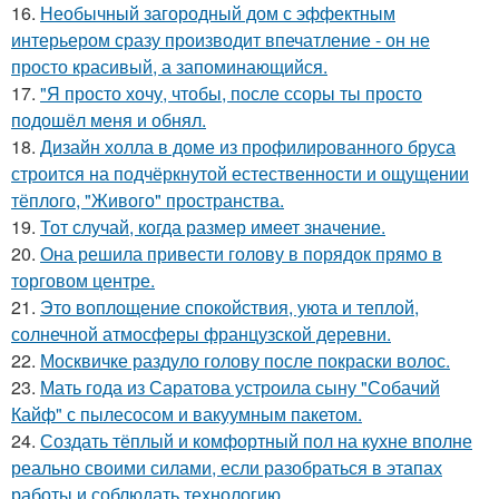
16.
Необычный загородный дом с эффектным
интерьером сразу производит впечатление - он не
просто красивый, а запоминающийся.
17.
"Я просто хочу, чтобы, после ссоры ты просто
подошёл меня и обнял.
18.
Дизайн холла в доме из профилированного бруса
строится на подчёркнутой естественности и ощущении
тёплого, "Живого" пространства.
19.
Тот случай, когда размер имеет значение.
20.
Она решила привести голову в порядок прямо в
торговом центре.
21.
Это воплощение спокойствия, уюта и теплой,
солнечной атмосферы французской деревни.
22.
Москвичке раздуло голову после покраски волос.
23.
Мать года из Саратова устроила сыну "Собачий
Кайф" с пылесосом и вакуумным пакетом.
24.
Создать тёплый и комфортный пол на кухне вполне
реально своими силами, если разобраться в этапах
работы и соблюдать технологию.