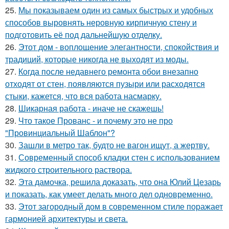
25.
Мы показываем один из самых быстрых и удобных
способов выровнять неровную кирпичную стену и
подготовить её под дальнейшую отделку.
26.
Этот дом - воплощение элегантности, спокойствия и
традиций, которые никогда не выходят из моды.
27.
Когда после недавнего ремонта обои внезапно
отходят от стен, появляются пузыри или расходятся
стыки, кажется, что вся работа насмарку.
28.
Шикарная работа - иначе не скажешь!
29.
Что такое Прованс - и почему это не про
"Провинциальный Шаблон"?
30.
Зашли в метро так, будто не вагон ищут, а жертву.
31.
Современный способ кладки стен с использованием
жидкого строительного раствора.
32.
Эта дамочка, решила доказать, что она Юлий Цезарь
и показать, как умеет делать много дел одновременно.
33.
Этот загородный дом в современном стиле поражает
гармонией архитектуры и света.