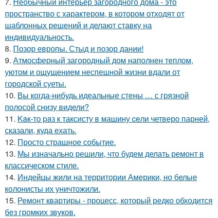
7.
Необычный интерьер загородного дома - это
пространство с характером, в котором отходят от
шаблонных решений и делают ставку на
индивидуальность.
8.
Позор европы. Стыд и позор дании!
9.
Атмосферный загородный дом наполнен теплом,
уютом и ощущением неспешной жизни вдали от
городской суеты.
10.
Вы когда-нибудь идеальные стены … с грязной
полосой снизу видели?
11.
Kaк-то paз к таксисту в машину ceли четверо парней,
сказали, куда ехать.
12.
Просто страшное событие.
13.
Мы изначально решили, что будем делать ремонт в
классическом стиле.
14.
Индейцы жили на территории Америки, но белые
колонисты их уничтожили.
15.
Ремонт квартиры - процесс, который редко обходится
без громких звуков.