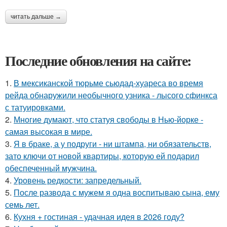
читать дальше →
Последние обновления на сайте:
1.
В мексиканской тюрьме сьюдад-хуареса во время
рейда обнаружили необычного узника - лысого сфинкса
с татуировками.
2.
Многие думают, что статуя свободы в Нью-йорке -
самая высокая в мире.
3.
Я в браке, а у подруги - ни штампа, ни обязательств,
зато ключи от новой квартиры, которую ей подарил
обеспеченный мужчина.
4.
Уровень редкости: запредельный.
5.
После развода с мужем я одна воспитываю сына, ему
семь лет.
6.
Кухня + гостиная - удачная идея в 2026 году?