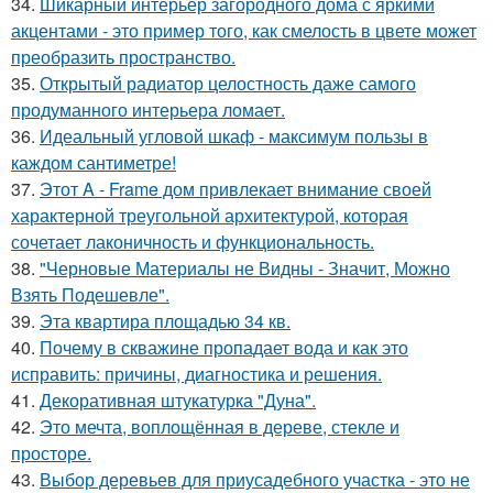
34.
Шикарный интерьер загородного дома с яркими
акцентами - это пример того, как смелость в цвете может
преобразить пространство.
35.
Открытый радиатор целостность даже самого
продуманного интерьера ломает.
36.
Идеальный угловой шкаф - максимум пользы в
каждом сантиметре!
37.
Этот A - Frame дом привлекает внимание своей
характерной треугольной архитектурой, которая
сочетает лаконичность и функциональность.
38.
"Черновые Материалы не Видны - Значит, Можно
Взять Подешевле".
39.
Эта квартира площадью 34 кв.
40.
Почему в скважине пропадает вода и как это
исправить: причины, диагностика и решения.
41.
Декоративная штукатурка "Дуна".
42.
Это мечта, воплощённая в дереве, стекле и
просторе.
43.
Выбор деревьев для приусадебного участка - это не